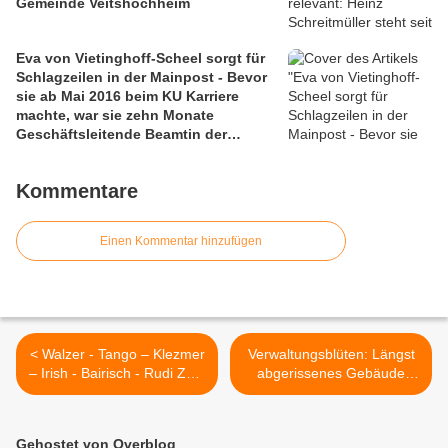
Gemeinde Veitshöchheim
Eva von Vietinghoff-Scheel sorgt für
Schlagzeilen in der Mainpost - Bevor
sie ab Mai 2016 beim KU Karriere
machte, war sie zehn Monate
Geschäftsleitende Beamtin der
Gemeinde Veitshöchheim
Kommentare
Einen Kommentar hinzufügen
< Walzer - Tango – Klezmer
Verwaltungsblüten: Längst
– Irish - Bairisch - Rudi Zapf
abgerissenes Gebäude
begeisterte beim
wurde unter Denkmalschutz
Veitshöchheimer
gestellt >
Synagogenkonzert mit
Gehostet von Overblog