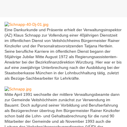
Eine Dankurkunde und Präsente erhielt der Verwaltungsinspektor
(AZ) Klaus Schnapp zur Vollendung einer 40jährigen Dienstzeit
im öffentlichen Dienst von Veitshöchheims Bürgermeister Rainer
Kinzkofer und der Personalratsvorsitzenden Tatjana Hertlein.
Seine berufliche Karriere im öffentlichen Dienst begann der
56jährige Jubilar Mitte August 1972 als Regierungsassistenten-
Anwärter bei der Bezirksfinanzdirektion Würzburg. Hier war er bis
auf eine zweijährige Unterbrechung nach der Ausbildung bei der
Staatsoberkasse München in der Lohnbuchhaltung tätig, zuletzt
als Bezüge-Sachbearbeiter für Lehrkräfte.
Mitte April 1991 wechselte der mittlere Verwaltungsbeamte dann
zur Gemeinde Veitshöchheim zunächst zur Verwendung im
Bauamt. Doch aufgrund seiner Vorbildung und Berufserfahrung
als Bezügerechner übertrug ihm Bürgermeister Rainer Kinzkofer
schon bald die Lohn- und Gehaltsabrechnung für die rund 90
Mitarbeiter der Gemeinde und ab November 1993 auch die
Leitung des Verkehrsüberwachungsdienstes (VÜD) der