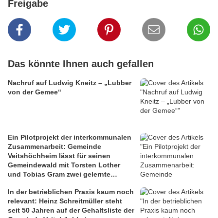
Freigabe
Das könnte Ihnen auch gefallen
Nachruf auf Ludwig Kneitz – „Lubber
von der Gemee“
Ein Pilotprojekt der interkommunalen
Zusammenarbeit: Gemeinde
Veitshöchheim lässt für seinen
Gemeindewald mit Torsten Lother
und Tobias Gram zwei gelernte
Schreiner als Quereinsteiger zu
In der betrieblichen Praxis kaum noch
Forstwirten durch den Zellinger
relevant: Heinz Schreitmüller steht
Gemeindeförster ausbilden
seit 50 Jahren auf der Gehaltsliste der