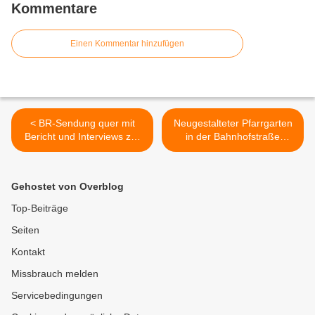
Kommentare
Einen Kommentar hinzufügen
< BR-Sendung quer mit
Neugestalteter Pfarrgarten
Bericht und Interviews zur
in der Bahnhofstraße
Dauerbaustelle Höchheimer
bestand an Fronleichnam
Mainsteg am 6. Juni 2024 -
seine Feuertaufe als Fest-
Rückblick auf 18 Jahre
und Veranstaltungsort >
Gehostet von Overblog
Odyssee Mainstegneubau
Top-Beiträge
Seiten
Kontakt
Missbrauch melden
Servicebedingungen