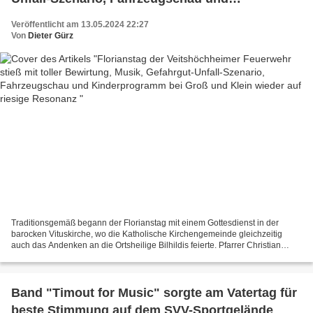
Kinderprogramm bei Groß und Klein wieder auf
Veröffentlicht am 13.05.2024 22:27
riesige Resonanz
Von
Dieter Gürz
Traditionsgemäß begann der Florianstag mit einem Gottesdienst in der
barocken Vituskirche, wo die Katholische Kirchengemeinde gleichzeitig
auch das Andenken an die Ortsheilige Bilhildis feierte. Pfarrer Christian
Nowak dankte den Aktiven der Freiwilligen...
Band "Timout for Music" sorgte am Vatertag für
beste Stimmung auf dem SVV-Sportgelände