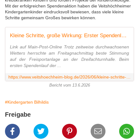
krebskranken Kindern und fördert Projekte der Kinderonkologie.
Mit der erfolgreichen Spendenaktion haben die Veitshöchheimer
Kindergartenkinder eindrucksvoll bewiesen, dass viele kleine
Schritte gemeinsam Großes bewirken können.
Kleine Schritte, große Wirkung: Erster Spendenlauf der Veitshöchheimer Bilhildis-Kita ein voller Erfolg - Veitshöchheim News
Link auf Main-Post-Online Trotz zeitweise durchwachsenen
Wetters herrschte am Freitagnachmittag beste Stimmung
auf der Freisportanlage an der Dreifachturnhalle. Beim
ersten Spendenlauf der ...
https://www.veitshoechheim-blog.de/2026/06/kleine-schritte-grosse-wirkung-erster-spendenlauf-der-veitshochheimer-kindergarten-ein-voller-erfolg.html
Bericht vom 13.6.2026
#Kindergarten Bilhildis
Freigabe