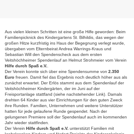
Aus vielen kleinen Schritten ist eine große Hilfe geworden: Beim
Familienpicknick des Kindergartens St. Bilhildis, das wegen der
großen Hitze kurzfristig ins Haus der Begegnung verlegt wurde,
übergaben vom Elternbeirat Andrea Warrings-Kraus und
Sebastian Will
den Spendenscheck aus dem ersten
Veitshöchheimer Spendenlauf an Helmut Strohmeier vom Verein
Hilfe durch Spaß e.V.
.
Der Verein konnte sich über eine Spendensumme von
2.350
Euro
freuen. Damit fiel das Ergebnis noch deutlich höher aus als
zunächst erwartet. Der Erlös stammt aus dem Spendenlauf der
Veitshöchheimer Kindergärten, der im Juni auf der
Freisportanlage stattfand (siehe nachstehender Link). Damals
drehten 64 Kinder aus vier Einrichtungen für den guten Zweck
ihre Runden. Familien, Unternehmen und weitere Unterstützer
hatten für jede gelaufene Runde gespendet. Nach der
gelungenen Premiere soll der Spendenlauf auch im kommenden
Jahr wieder stattfinden.
Der Verein
Hilfe durch Spaß e.V.
unterstützt Familien mit