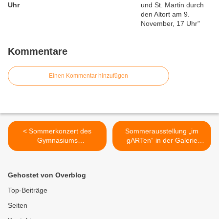
Uhr
Kommentare
Einen Kommentar hinzufügen
< Sommerkonzert des
Sommerausstellung „im
Gymnasiums
gARTen“ in der Galerie
Veitshöchheim:
Katharina Schwerd an zwei
Musikalische Reise stimmt
Juliwochenenden >
auf die Ferien ein
Gehostet von Overblog
Top-Beiträge
Seiten