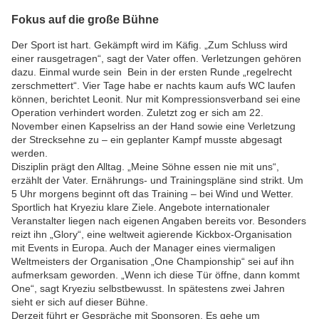
Fokus auf die große Bühne
Der Sport ist hart. Gekämpft wird im Käfig. „Zum Schluss wird
einer rausgetragen“, sagt der Vater offen. Verletzungen gehören
dazu. Einmal wurde sein Bein in der ersten Runde „regelrecht
zerschmettert“. Vier Tage habe er nachts kaum aufs WC laufen
können, berichtet Leonit. Nur mit Kompressionsverband sei eine
Operation verhindert worden. Zuletzt zog er sich am 22.
November einen Kapselriss an der Hand sowie eine Verletzung
der Strecksehne zu – ein geplanter Kampf musste abgesagt
werden.
Disziplin prägt den Alltag. „Meine Söhne essen nie mit uns“,
erzählt der Vater. Ernährungs- und Trainingspläne sind strikt. Um
5 Uhr morgens beginnt oft das Training – bei Wind und Wetter.
Sportlich hat Kryeziu klare Ziele. Angebote internationaler
Veranstalter liegen nach eigenen Angaben bereits vor. Besonders
reizt ihn „Glory“, eine weltweit agierende Kickbox-Organisation
mit Events in Europa. Auch der Manager eines viermaligen
Weltmeisters der Organisation „One Championship“ sei auf ihn
aufmerksam geworden. „Wenn ich diese Tür öffne, dann kommt
One“, sagt Kryeziu selbstbewusst. In spätestens zwei Jahren
sieht er sich auf dieser Bühne.
Derzeit führt er Gespräche mit Sponsoren. Es gehe um