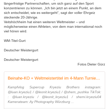
längerfristige Partnerschaften, um sich ganz auf den Sport
konzentrieren zu können. „Ich bin jetzt an einem Punkt, an dem
sich entscheidet, wie es weitergeht“, sagt der voller Ehrgeiz
steckende 20-Jährige.
Veitshöchheim hat einen weiteren Weltmeister – und
möglicherweise einen Athleten, von dem man international noch
viel hören wird.
WM-Titel-Gurt
Deutscher Meistergurt
Deutscher Meistergurt
Fotos Dieter Gürz
Beinahe-KO + Weltmeistertitel im 4-Mann Turnier! | Supercup | KRYEZIU BROTHERS
Kampfvlog Supercup Kryeziu Brothers instagram:
@luan.kryeziu1 / @leonit.kryeziu1 / @shem_pushka TikTok:
: @luan.kryeziu / @leonit_kryeziu1 / shemi.kryeziu04
Kamerateam: Ay Photography Würzburg ...