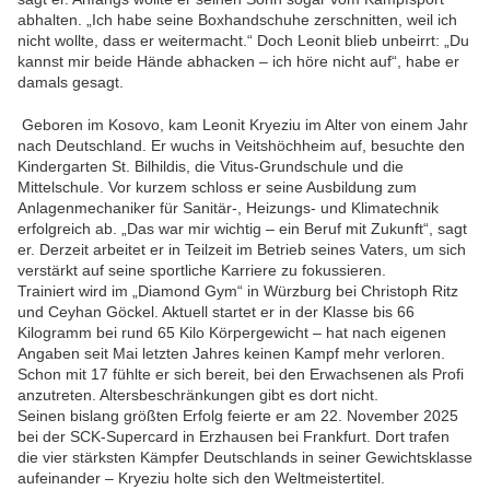
abhalten. „Ich habe seine Boxhandschuhe zerschnitten, weil ich
nicht wollte, dass er weitermacht.“ Doch Leonit blieb unbeirrt: „Du
kannst mir beide Hände abhacken – ich höre nicht auf“, habe er
damals gesagt.
Geboren im Kosovo, kam Leonit Kryeziu im Alter von einem Jahr
nach Deutschland. Er wuchs in Veitshöchheim auf, besuchte den
Kindergarten St. Bilhildis, die Vitus-Grundschule und die
Mittelschule. Vor kurzem schloss er seine Ausbildung zum
Anlagenmechaniker für Sanitär-, Heizungs- und Klimatechnik
erfolgreich ab. „Das war mir wichtig – ein Beruf mit Zukunft“, sagt
er. Derzeit arbeitet er in Teilzeit im Betrieb seines Vaters, um sich
verstärkt auf seine sportliche Karriere zu fokussieren.
Trainiert wird im „Diamond Gym“ in Würzburg bei Christoph Ritz
und Ceyhan Göckel. Aktuell startet er in der Klasse bis 66
Kilogramm bei rund 65 Kilo Körpergewicht – hat nach eigenen
Angaben seit Mai letzten Jahres keinen Kampf mehr verloren.
Schon mit 17 fühlte er sich bereit, bei den Erwachsenen als Profi
anzutreten. Altersbeschränkungen gibt es dort nicht.
Seinen bislang größten Erfolg feierte er am 22. November 2025
bei der SCK-Supercard in Erzhausen bei Frankfurt. Dort trafen
die vier stärksten Kämpfer Deutschlands in seiner Gewichtsklasse
aufeinander – Kryeziu holte sich den Weltmeistertitel.