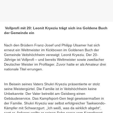
Vollprofi mit 20: Leonit Kryeziu trägt sich ins Goldene Buch
der Gemeinde ein
Nach den Brüdern Franz-Josef und Philipp Ulsamer hat sich
erneut ein Weltmeister im Kickboxen im Goldenen Buch der
Gemeinde Veitshöchheim verewigt: Leonit Kryeziu. Der 20-
Jährige ist Vollprofi – und bereits Weltmeister sowie zweifacher
Deutscher Meister im Profilager. Zuvor hatte er als Amateur drei
nationale Titel errungen.
Im Beisein seines Vaters Shukri Kryeziu präsentierte er stolz
seine Meistergürtel. Die Familie ist in Veitshöchheim keine
Unbekannte: Der Vater betreibt am Geisberg einen
Gebäudeservice. Das Kampfsport-Gen liegt gewissermaßen in
der Familie. Shukri Kryeziu war selbst erfolgreicher Taekwondo-
Kämpfer mit Schwarzgurt. „Ich weiß, was da wirklich abgeht“,
sagt er. Anfangs wollte er seinen Sohn sogar vom Kampfsport