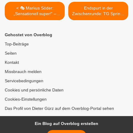
< 🎭 Markus Söder:
Endspurt in der
„Sensationell super!“ –
Zwischenrunde: TG Sprintis
Veitshöchheim verzauberte
Veitshöchheim laden am
mit Fastnacht in Franken
15.2. zum
2026
Faschingskracher >
Gehostet von Overblog
Top-Beiträge
Seiten
Kontakt
Missbrauch melden
Servicebedingungen
Cookies und persönliche Daten
Cookies-Einstellungen
Das Profil von Dieter Gürz auf dem Overblog-Portal sehen
Ein Blog auf Overblog erstellen