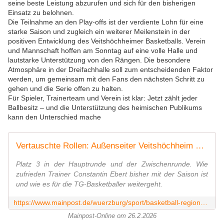
seine beste Leistung abzurufen und sich für den bisherigen
Einsatz zu belohnen.
Die Teilnahme an den Play-offs ist der verdiente Lohn für eine
starke Saison und zugleich ein weiterer Meilenstein in der
positiven Entwicklung des Veitshöchheimer Basketballs. Verein
und Mannschaft hoffen am Sonntag auf eine volle Halle und
lautstarke Unterstützung von den Rängen. Die besondere
Atmosphäre in der Dreifachhalle soll zum entscheidenden Faktor
werden, um gemeinsam mit den Fans den nächsten Schritt zu
gehen und die Serie offen zu halten.
Für Spieler, Trainerteam und Verein ist klar: Jetzt zählt jeder
Ballbesitz – und die Unterstützung des heimischen Publikums
kann den Unterschied mache
Vertauschte Rollen: Außenseiter Veitshöchheim will es Hauptrunden-Dominator Weimar schwer machen
Platz 3 in der Hauptrunde und der Zwischenrunde. Wie
zufrieden Trainer Constantin Ebert bisher mit der Saison ist
und wie es für die TG-Basketballer weitergeht.
https://www.mainpost.de/wuerzburg/sport/basketball-regionalliga-play-offs-vertauschte-rollen-aussenseiter-veitshoechheim-will-es-hauptrunden-dominator-weimar-schwer-machen-113560431
Mainpost-Online om 26.2.2026