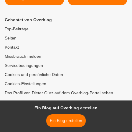
Heeresmusikkorps
für gemütliche Kaffeeecke
Veitshöchheim begeistert
im JUZ >
500 Gäste bei
Gehostet von Overblog
Benefizkonzert für das BRK
Top-Beiträge
Seiten
Kontakt
Missbrauch melden
Servicebedingungen
Cookies und persönliche Daten
Cookies-Einstellungen
Das Profil von Dieter Gürz auf dem Overblog-Portal sehen
Ein Blog auf Overblog erstellen
Ein Blog erstellen