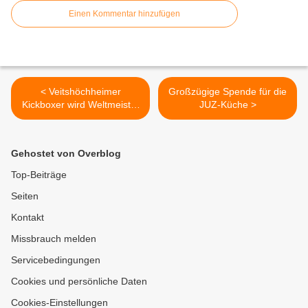
Einen Kommentar hinzufügen
< Veitshöchheimer
Großzügige Spende für die
Kickboxer wird Weltmeister
JUZ-Küche >
bei den Vollprofis – und
träumt von der großen
internationalen Bühne
Gehostet von Overblog
Top-Beiträge
Seiten
Kontakt
Missbrauch melden
Servicebedingungen
Cookies und persönliche Daten
Cookies-Einstellungen