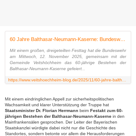
60 Jahre Balthasar-Neumann-Kaserne: Bundeswehr und Veitshöchheim feiern gemeinsam ein starkes Bündnis - Zusammenfassender Bericht - Veitshöchheim News
Mit einem großen, dreigeteilten Festtag hat die Bundeswehr
am Mittwoch, 12. November 2025, gemeinsam mit der
Gemeinde Veitshöchheim das 60-jährige Bestehen der
Balthasar-Neumann-Kaserne gefeiert...
https://www.veitshoechheim-blog.de/2025/11/60-jahre-balthasar-neumann-kaserne-bundeswehr-und-veitshochheim-feiern-gemeinsam-ein-starkes-bundnis-zusammenfassender-bericht.html
Mit einem eindringlichen Appell zur sicherheitspolitischen
Wachsamkeit und klarer Unterstützung der Truppe hat
Staatsminister Dr. Florian Herrmann
beim
Festakt zum 60-
jährigen Bestehen der Balthasar-Neumann-Kaserne
in den
Mainfrankensälen gesprochen. Der Leiter der Bayerischen
Staatskanzlei würdigte dabei nicht nur die Geschichte des
Standortes, sondern betonte vor allem die Herausforderungen