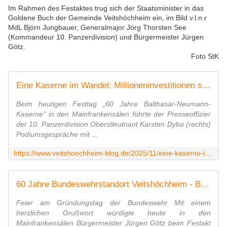
Im Rahmen des Festaktes trug sich der Staatsminister in das
Goldene Buch der Gemeinde Veitshöchheim ein, im Bild v.l.n.r
MdL Björn Jungbauer, Generalmajor Jörg Thorsten See
(Kommandeur 10. Panzerdivision) und Bürgermeister Jürgen
Götz.
Foto StK
Eine Kaserne im Wandel: Millioneninvestitionen sichern den Bundeswehr-Standort Veitshöchheim - Veitshöchheim News
Beim heutigen Festtag „60 Jahre Balthasar-Neumann-
Kaserne" in den Mainfrankensälen führte der Presseoffizier
der 10. Panzerdivision Oberstleutnant Karsten Dyba (rechts)
Podiumsgespräche mit ...
https://www.veitshoechheim-blog.de/2025/11/eine-kaserne-im-wandel-millioneninvestitionen-sichern-den-bundeswehr-standort-veitshochheim.html
60 Jahre Bundeswehrstandort Veitshöchheim - Bürgermeister Götz würdigt „Partnerschaft auf Augenhöhe" - Veitshöchheim News
Feier am Gründungstag der Bundeswehr Mit einem
herzlichen Grußwort würdigte heute in den
Mainfrankensälen Bürgermeister Jürgen Götz beim Festakt