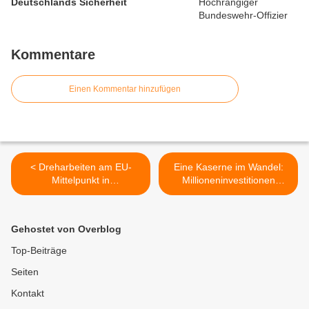
Deutschlands Sicherheit
Kommentare
Einen Kommentar hinzufügen
< Dreharbeiten am EU-
Eine Kaserne im Wandel:
Mittelpunkt in
Millioneninvestitionen
Veitshöchheim/Gadheim –
sichern den Bundeswehr-
ZDF zeigt der „Große Terra
Standort Veitshöchheim >
X-Jahresrückblick 2025“ am
Gehostet von Overblog
Sonntag, 30. November
2025 um 19.30 Uhr
Top-Beiträge
Seiten
Kontakt