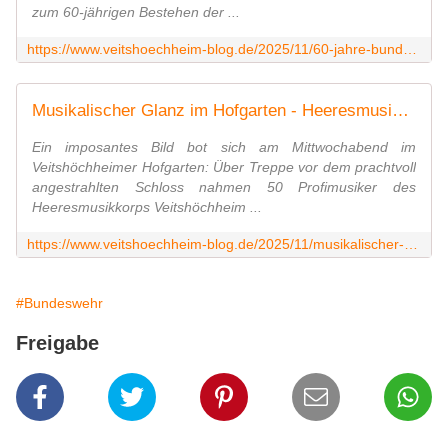
zum 60-jährigen Bestehen der ...
https://www.veitshoechheim-blog.de/2025/11/60-jahre-bundeswehrstandort-veitshochheim-burgermeister-gotz-wurdigt-partnerschaft-auf-augenhohe.html
Musikalischer Glanz im Hofgarten - Heeresmusikkorps Veitshöchheim begeistert zum Jubiläum der Balthasar-Neumann-Kaserne - Veitshöchheim News
Ein imposantes Bild bot sich am Mittwochabend im
Veitshöchheimer Hofgarten: Über Treppe vor dem prachtvoll
angestrahlten Schloss nahmen 50 Profimusiker des
Heeresmusikkorps Veitshöchheim ...
https://www.veitshoechheim-blog.de/2025/11/musikalischer-glanz-im-hofgarten-heeresmusikkorps-veitshochheim-begeistert-zum-jubilaum-der-balthasar-neumann-kaserne.html
#Bundeswehr
Freigabe