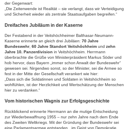
der Gegenwart:
„Die Zeitenwende ist Realität – sie verlangt, dass wir Verteidigung
und Sicherheit wieder als zentrale Staatsaufgaben begreifen.“
Dreifaches Jubiläum in der Kaserne
Der Festabend in der Veitshöchheimer Balthasar-Neumann-
Kaserne erinnerte an gleich drei Jubiläen:
70 Jahre
Bundeswehr
,
60 Jahre Standort
Veitshöchheim
und
zehn
Jahre 10. Panzerdivision
in Veitshöchheim. Herrmann
überbrachte die Grüße von Ministerpräsident Markus Söder und
hob hervor, dass Bayern „immer schon Anwalt der Bundeswehr“
gewesen sei. Nirgendwo sonst, so der Minister, sei die Armee so
fest in der Mitte der Gesellschaft verankert wie hier:
„Dass sich die Soldatinnen und Soldaten in Veitshöchheim so
wohlfühlen, ist der Herzlichkeit und Wertschätzung der Menschen
hier zu verdanken.“
Vom historischen Wagnis zur Erfolgsgeschichte
Rückblickend erinnerte Herrmann an die mutige Entscheidung
zur Wiederbewaffnung 1955 – nur zehn Jahre nach dem Ende
des Zweiten Weltkriegs. Mit der Gründung der Bundeswehr sei
eine Parlamentsarmee entstanden, „im Geist von Demokratie,