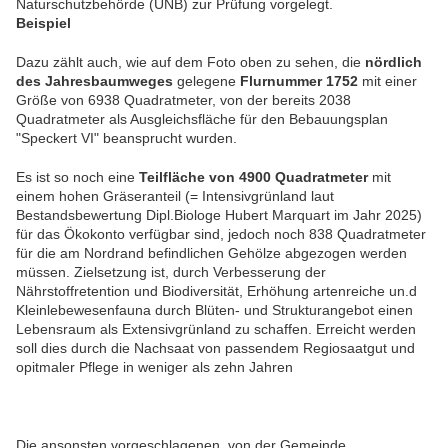
Naturschutzbehörde (UNB) zur Prüfung vorgelegt.
Beispiel
Dazu zählt auch, wie auf dem Foto oben zu sehen, die
nördlich
des Jahresbaumweges
gelegene
Flurnummer 1752
mit einer
Größe von 6938 Quadratmeter, von der bereits 2038
Quadratmeter als Ausgleichsfläche für den Bebauungsplan
"Speckert VI" beansprucht wurden.
Es ist so noch eine
Teilfläche von 4900 Quadratmeter
mit
einem hohen Gräseranteil (= Intensivgrünland laut
Bestandsbewertung Dipl.Biologe Hubert Marquart im Jahr 2025)
für das Ökokonto verfügbar sind, jedoch noch 838 Quadratmeter
für die am Nordrand befindlichen Gehölze abgezogen werden
müssen. Zielsetzung ist, durch Verbesserung der
Nährstoffretention und Biodiversität, Erhöhung artenreiche un.d
Kleinlebewesenfauna durch Blüten- und Strukturangebot einen
Lebensraum als Extensivgrünland zu schaffen. Erreicht werden
soll dies durch die Nachsaat von passendem Regiosaatgut und
opitmaler Pflege in weniger als zehn Jahren
Die ansonsten vorgeschlagenen, von der Gemeinde