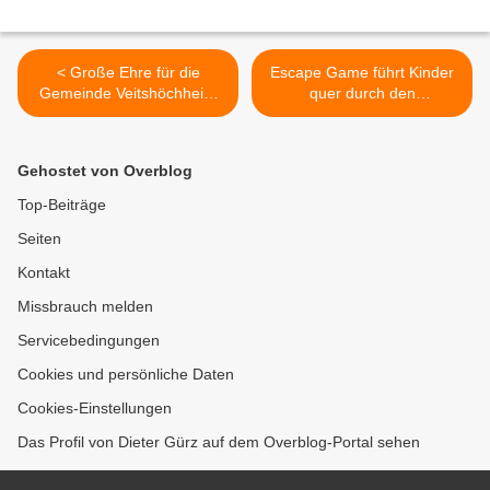
< Große Ehre für die
Escape Game führt Kinder
Gemeinde Veitshöchheim
quer durch den
im Schloss Bellevue des
Veitshöchheimer Altort >
Bundespräsidenten in
Berlin: Auszeichnung mit
Gehostet von Overblog
dem deutsch-italienischen
Städtepartnerschaftspreis
Top-Beiträge
Seiten
Kontakt
Missbrauch melden
Servicebedingungen
Cookies und persönliche Daten
Cookies-Einstellungen
Das Profil von Dieter Gürz auf dem Overblog-Portal sehen