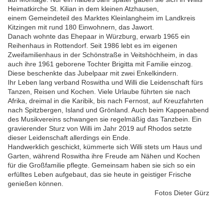
Heimatkirche St. Kilian in dem kleinen Atzhausen,
einem Gemeindeteil des Marktes Kleinlangheim im Landkreis
Kitzingen mit rund 180 Einwohnern, das Jawort.
Danach wohnte das Ehepaar in Würzburg, erwarb 1965 ein
Reihenhaus in Rottendorf. Seit 1986 lebt es im eigenen
Zweifamilienhaus in der Schönstraße in Veitshöchheim, in das
auch ihre 1961 geborene Tochter Brigitta mit Familie einzog.
Diese beschenkte das Jubelpaar mit zwei Enkelkindern.
Ihr Leben lang verband Roswitha und Willi die Leidenschaft fürs
Tanzen, Reisen und Kochen. Viele Urlaube führten sie nach
Afrika, dreimal in die Karibik, bis nach Fernost, auf Kreuzfahrten
nach Spitzbergen, Island und Grönland. Auch beim Kappenabend
des Musikvereins schwangen sie regelmäßig das Tanzbein. Ein
gravierender Sturz von Willi im Jahr 2019 auf Rhodos setzte
dieser Leidenschaft allerdings ein Ende.
Handwerklich geschickt, kümmerte sich Willi stets um Haus und
Garten, während Roswitha ihre Freude am Nähen und Kochen
für die Großfamilie pflegte. Gemeinsam haben sie sich so ein
erfülltes Leben aufgebaut, das sie heute in geistiger Frische
genießen können.
Fotos Dieter Gürz