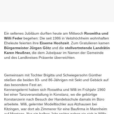
Ein seltenes Jubiläum durften heute am Mittwoch
Roswitha und
Willi Feder
begehen: Die seit 1986 in Veitshöchheim wohnhaften
Eheleute feierten ihre
Eiserne Hochzeit
. Zum Gratulieren kamen
Bürgermeister Jürgen Götz
und die
stellvertretende Landrätin
Karen Heußner,
die dem Jubelpaar im Namen der Gemeinde
und des Landkreises Präsente überreichten.
Gemeinsam mit Tochter Brigitta und Schwiegersohn Günther
stießen die beiden 83- und 86-Jährigen mit Sekt und Gebäck auf
das besondere Fest an.
Kennengelernt haben sich Roswitha und Willi im Frühjahr 1960
bei einer Tanzveranstaltung in Konstanz, wo die gebürtige
Konstanzerin nach Besuch der Handelsschule damals im Büro
arbeitete. Willi, gelernter Modelltischler aus Atzhausen bei
Kitzingen, war dort als Zimmerer für eine Baufirma in Mannheim
auf Montage. Nur ein halbes Jahr später gaben sie sich in Willis