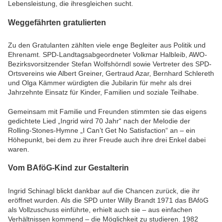
Lebensleistung, die ihresgleichen sucht.
Weggefährten gratulierten
Zu den Gratulanten zählten viele enge Begleiter aus Politik und
Ehrenamt. SPD-Landtagsabgeordneter Volkmar Halbleib, AWO-
Bezirksvorsitzender Stefan Wolfshörndl sowie Vertreter des SPD-
Ortsvereins wie Albert Greiner, Gertraud Azar, Bernhard Schlereth
und Olga Kämmer würdigten die Jubilarin für mehr als drei
Jahrzehnte Einsatz für Kinder, Familien und soziale Teilhabe.
Gemeinsam mit Familie und Freunden stimmten sie das eigens
gedichtete Lied „Ingrid wird 70 Jahr“ nach der Melodie der
Rolling-Stones-Hymne „I Can’t Get No Satisfaction“ an – ein
Höhepunkt, bei dem zu ihrer Freude auch ihre drei Enkel dabei
waren.
Vom BAföG-Kind zur Gestalterin
Ingrid Schinagl blickt dankbar auf die Chancen zurück, die ihr
eröffnet wurden. Als die SPD unter Willy Brandt 1971 das BAföG
als Vollzuschuss einführte, erhielt auch sie – aus einfachen
Verhältnissen kommend – die Möglichkeit zu studieren. 1982