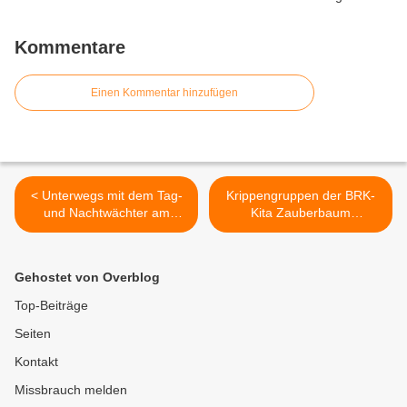
Kommentare
Einen Kommentar hinzufügen
< Unterwegs mit dem Tag-
Krippengruppen der BRK-
und Nachtwächter am
Kita Zauberbaum
13.09.2025 in
besuchten EU-Mittelpunkt >
Veitshöchheim
Gehostet von Overblog
Top-Beiträge
Seiten
Kontakt
Missbrauch melden