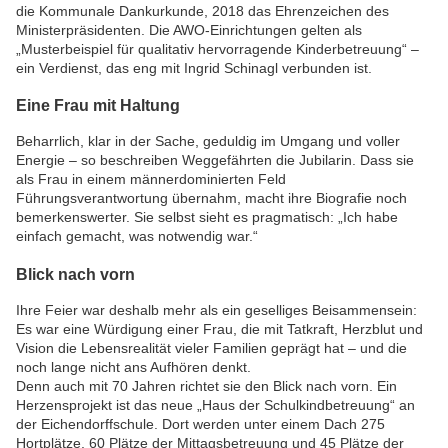
die Kommunale Dankurkunde, 2018 das Ehrenzeichen des
Ministerpräsidenten. Die AWO-Einrichtungen gelten als
„Musterbeispiel für qualitativ hervorragende Kinderbetreuung“ –
ein Verdienst, das eng mit Ingrid Schinagl verbunden ist.
Eine Frau mit Haltung
Beharrlich, klar in der Sache, geduldig im Umgang und voller
Energie – so beschreiben Weggefährten die Jubilarin. Dass sie
als Frau in einem männerdominierten Feld
Führungsverantwortung übernahm, macht ihre Biografie noch
bemerkenswerter. Sie selbst sieht es pragmatisch: „Ich habe
einfach gemacht, was notwendig war.“
Blick nach vorn
Ihre Feier war deshalb mehr als ein geselliges Beisammensein:
Es war eine Würdigung einer Frau, die mit Tatkraft, Herzblut und
Vision die Lebensrealität vieler Familien geprägt hat – und die
noch lange nicht ans Aufhören denkt.
Denn auch mit 70 Jahren richtet sie den Blick nach vorn. Ein
Herzensprojekt ist das neue „Haus der Schulkindbetreuung“ an
der Eichendorffschule. Dort werden unter einem Dach 275
Hortplätze, 60 Plätze der Mittagsbetreuung und 45 Plätze der