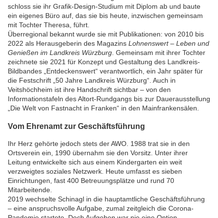
schloss sie ihr Grafik-Design-Studium mit Diplom ab und baute
ein eigenes Büro auf, das sie bis heute, inzwischen gemeinsam
mit Tochter Theresa, führt.
Überregional bekannt wurde sie mit Publikationen: von 2010 bis
2022 als Herausgeberin des Magazins
Lohnenswert – Leben und
Genießen im Landkreis Würzburg
. Gemeinsam mit ihrer Tochter
zeichnete sie 2021 für Konzept und Gestaltung des Landkreis-
Bildbandes „Entdeckenswert“ verantwortlich, ein Jahr später für
die Festschrift „50 Jahre Landkreis Würzburg“. Auch in
Veitshöchheim ist ihre Handschrift sichtbar – von den
Informationstafeln des Altort-Rundgangs bis zur Dauerausstellung
„Die Welt von Fastnacht in Franken“ in den Mainfrankensälen.
Vom Ehrenamt zur Geschäftsführung
Ihr Herz gehörte jedoch stets der AWO. 1988 trat sie in den
Ortsverein ein, 1990 übernahm sie den Vorsitz. Unter ihrer
Leitung entwickelte sich aus einem Kindergarten ein weit
verzweigtes soziales Netzwerk. Heute umfasst es sieben
Einrichtungen, fast 400 Betreuungsplätze und rund 70
Mitarbeitende.
2019 wechselte Schinagl in die hauptamtliche Geschäftsführung
– eine anspruchsvolle Aufgabe, zumal zeitgleich die Corona-
Pandemie startete. Doch Aufgeben war nie eine Option.