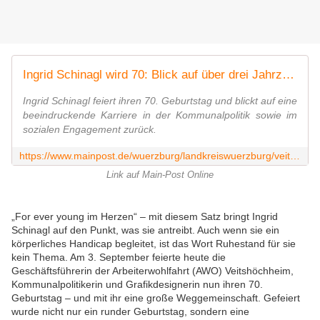
Ingrid Schinagl wird 70: Blick auf über drei Jahrzehnte Engagement für politische und soziale Belange in Veitshöchheim
Ingrid Schinagl feiert ihren 70. Geburtstag und blickt auf eine
beeindruckende Karriere in der Kommunalpolitik sowie im
sozialen Engagement zurück.
https://www.mainpost.de/wuerzburg/landkreiswuerzburg/veitshoechheim-ingrid-schinagl-wird-70-blick-auf-ueber-drei-jahrzehnte-engagement-fuer-politische-und-soziale-belange-in-veitshoechheim-110691361
Link auf Main-Post Online
„For ever young im Herzen“ – mit diesem Satz bringt Ingrid
Schinagl auf den Punkt, was sie antreibt. Auch wenn sie ein
körperliches Handicap begleitet, ist das Wort Ruhestand für sie
kein Thema. Am 3. September feierte heute die
Geschäftsführerin der Arbeiterwohlfahrt (AWO) Veitshöchheim,
Kommunalpolitikerin und Grafikdesignerin nun ihren 70.
Geburtstag – und mit ihr eine große Weggemeinschaft. Gefeiert
wurde nicht nur ein runder Geburtstag, sondern eine