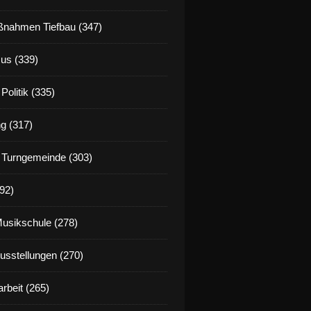
nahmen Tiefbau (347)
us (339)
Politik (335)
g (317)
 Turngemeinde (303)
92)
Musikschule (278)
Ausstellungen (270)
rbeit (265)