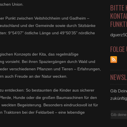
ischen Union.
BITTE 
KONTA
ieser Punkt zwischen Veitshöchheim und Gadheim –
FUNKTI
eutschland und der Gemeinde sowie durch Sitzbänke
en: 9°54'07" östliche Länge und 49°50'35" nördliche
dguerz5
FOLGE
gischen Konzepts der Kita, das regelmäßige
 vorsieht. Bei ihren Spaziergängen durch Wald und
ieder verschiedenen Pflanzen und Tieren – Erfahrungen,
NEWSL
dern auch Freude an der Natur wecken.
u entdecken: So bestaunten die Kinder aus sicherer
Gib Dein
h Pferde, Hunde oder die großen Baumaschinen für den
zukünftig
eckten Begeisterung. Besonders eindrucksvoll ist für
 Traktoren bei der Feldarbeit – eine lebendige
E-
Mail