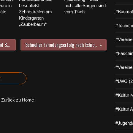
uro in
beschließt
nicht alle Sorgen sind
#Baumaß
räte
Zebrastreifen am
vom Tisch
Kindergarten
„Zauberbaum“
#Tourism
#Vereine 
"For ever young im Herzen“ – Ingrid Schinagl feiert 70. Geburtstag
Schneller Fahndungserfolg nach Exhibitionismus in Veitshöchheim
#Faschin
#Vereine
n
#LWG (2
#Kultur 
Zurück zu Home
#Kultur 
#Jugenda