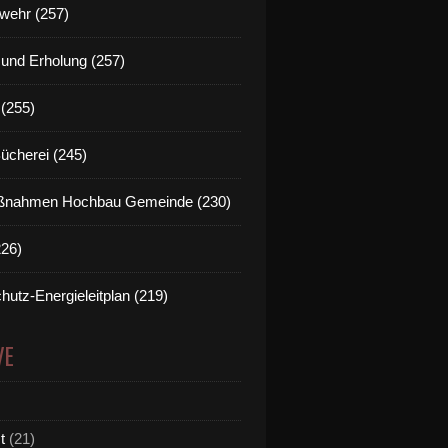
wehr (257)
t und Erholung (257)
(255)
Bücherei (245)
nahmen Hochbau Gemeinde (230)
226)
hutz-Energieleitplan (219)
VE
t
(21)