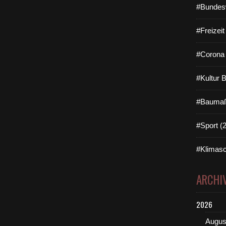
#Bundes
#Freizei
#Corona 
#Kultur 
#Baumaß
#Sport (
#Klimasc
ARCHI
2026
Augus