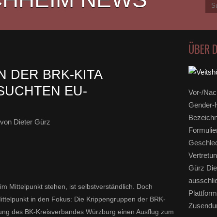
ÜBER 
 DER BRK-KITA
SUCHTEN EU-
Vor-/Nac
Gender-H
Bezeichn
von Dieter Gürz
Formulie
Geschlec
Vertretun
Gürz Die
ausschli
m Mittelpunkt stehen, ist selbstverständlich. Doch
Plattform
ittelpunkt in den Fokus: Die Krippengruppen der BRK-
Zusendun
lung des BK-Kreisverbandes Würzburg einen Ausflug zum