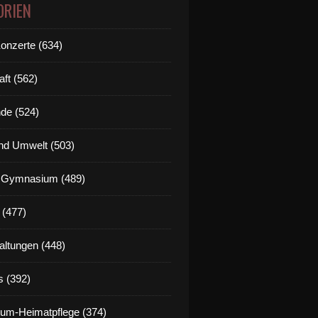
ORIEN
Konzerte (634)
aft (562)
de (524)
nd Umwelt (503)
g Gymnasium (489)
 (477)
altungen (448)
s (392)
um-Heimatpflege (374)