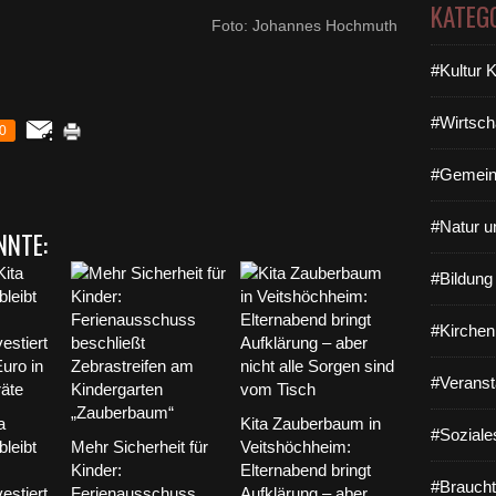
KATEG
Foto: Johannes Hochmuth
#Kultur 
#Wirtsch
0
#Gemein
#Natur u
NNTE:
#Bildun
#Kirchen
#Veranst
a
Kita Zauberbaum in
#Soziale
leibt
Mehr Sicherheit für
Veitshöchheim:
Kinder:
Elternabend bringt
#Braucht
estiert
Ferienausschuss
Aufklärung – aber