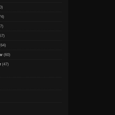
0)
74)
7)
57)
(64)
ar
(60)
r
(47)