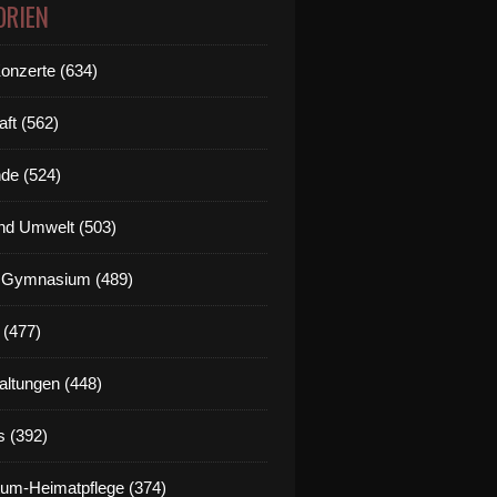
ORIEN
Konzerte (634)
aft (562)
de (524)
nd Umwelt (503)
g Gymnasium (489)
 (477)
altungen (448)
s (392)
um-Heimatpflege (374)