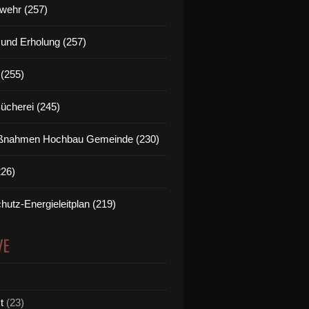
wehr (257)
t und Erholung (257)
(255)
Bücherei (245)
nahmen Hochbau Gemeinde (230)
226)
hutz-Energieleitplan (219)
VE
t
(23)