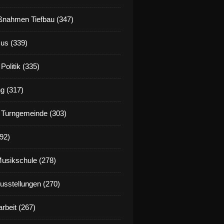
nahmen Tiefbau (347)
us (339)
Politik (335)
g (317)
 Turngemeinde (303)
92)
Musikschule (278)
Ausstellungen (270)
rbeit (267)