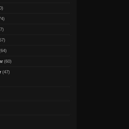
0)
74)
7)
57)
(64)
ar
(60)
r
(47)