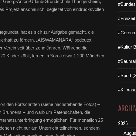
der Georg-Anton-Urlaub-Grundschule Thüngersheim,
#Bundes
das Projekt anschaulich. begleitet von eindrucksvollen
#Freizei
gegründet, hat es sich zur Aufgabe gemacht, die
#Corona 
auerhaft zu fördern. „AISWAMANARA“ bedeutet
#Kultur 
der Verein seit über zehn Jahren. Während die
0 Kinder zählt, lernen in Soroti etwa 1.200 Mädchen,
#Baumaß
#Sport (
#Klimasc
von den Fortschritten (siehe nachstehende Fotos) –
ARCHI
n Brunnens – und warb um Patenschaften, die
ternatsunterbringung ermöglichen. Für monatlich 25
2026
ädchen nicht nur am Unterricht teilnehmen, sondern
Augus
g Mahlzeiten erhalten kann. Auch eine