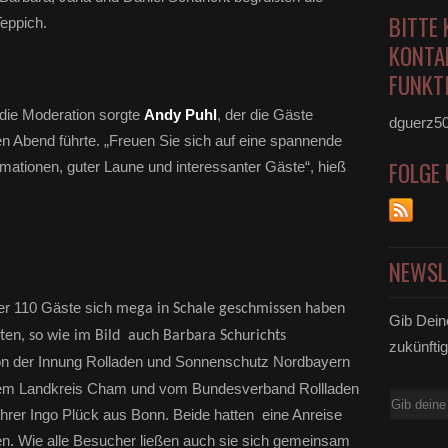
BITTE 
Teppich.
KONTA
FUNKTI
die Moderation sorgte
Andy Puhl
, der die Gäste
dguerz5
en Abend führte. „Freuen Sie sich auf eine spannende
FOLGE
ormationen, guter Laune und interessanter Gäste“, hieß
NEWSL
der 110 Gäste sich
mega in Schale geschmissen haben
Gib Dein
ten, so wie im Bild auch Barbara Schurichts
zukünftig
n der Innung Rolladen und Sonnenschutz Nordbayern
dem Landkreis Cham und vom Bundesverband Rollladen
E-
rer Ingo Plück aus Bonn. Beide hatten eine Anreise
Mail
n. Wie alle Besucher ließen auch sie sich gemeinsam