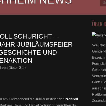
ÜBER 
ROLL SCHURICHT –
 JAHR-JUBILÄUMSFEIER
Vor-/Nac
 GESCHICHTE UND
Gender-H
Bezeichn
ENAKTION
Formulie
5
von Dieter Gürz
Geschlec
Vertretun
Gürz Die
ausschli
Plattform
n am Freitagabend die Jubiläumsfeier der
Profiroll
Zusendun
Barbara, Jana und Daniel Schuricht begrüßten die