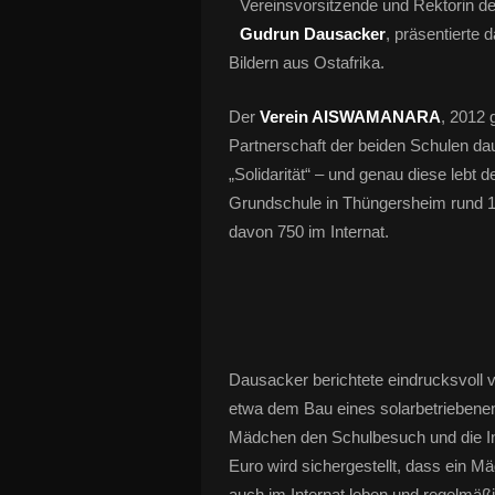
Vereinsvorsitzende und Rektorin 
Gudrun Dausacker
, präsentierte 
Bildern aus Ostafrika.
Der
Verein AISWAMANARA
, 2012 
Partnerschaft der beiden Schulen d
„Solidarität“ – und genau diese lebt 
Grundschule in Thüngersheim rund 12
davon 750 im Internat.
Dausacker berichtete eindrucksvoll 
etwa dem Bau eines solarbetriebene
Mädchen den Schulbesuch und die In
Euro wird sichergestellt, dass ein M
auch im Internat leben und regelmäßi