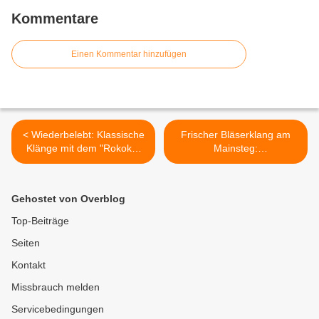
Kommentare
Einen Kommentar hinzufügen
< Wiederbelebt: Klassische
Frischer Bläserklang am
Klänge mit dem "Rokoko-
Mainsteg:
Trio" im Hofgarten bei
Einsteigerorchester des
"Veitshöchheim macht
Musikvereins feiert bei
Musik"
"Veitshöchheim macht
Gehostet von Overblog
Musik" gelungenen Auftritt >
Top-Beiträge
Seiten
Kontakt
Missbrauch melden
Servicebedingungen