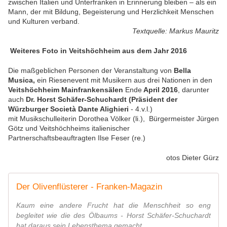
zwischen Italien und Unterfranken in Erinnerung bleiben – als ein
Mann, der mit Bildung, Begeisterung und Herzlichkeit Menschen
und Kulturen verband.
Textquelle: Markus Mauritz
Weiteres Foto in Veitshöchheim aus dem Jahr 2016
Die maßgeblichen Personen der Veranstaltung von
Bella
Musica,
ein Riesenevent mit Musikern aus drei Nationen in den
Veitshöchheim Mainfrankensälen
Ende
April 2016
, darunter
auch
Dr. Horst Schäfer-Schuchardt (Präsident der
Würzburger Società Dante Alighieri
- 4.v.l.)
mit Musikschulleiterin Dorothea Völker (li.), Bürgermeister Jürgen
Götz und Veitshöchheims italienischer
Partnerschaftsbeauftragten Ilse Feser (re.)
otos Dieter Gürz
Der ­Olivenflüsterer - Franken-Magazin
Kaum eine andere Frucht hat die Menschheit so eng
begleitet wie die des Ölbaums - Horst Schäfer-Schuchardt
hat daraus sein Lebensthema gemacht