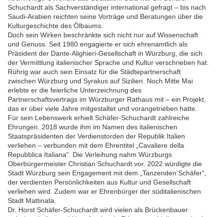
Schuchardt als Sachverständiger international gefragt – bis nach
Saudi-Arabien reichten seine Vorträge und Beratungen über die
Kulturgeschichte des Ölbaums.
Doch sein Wirken beschränkte sich nicht nur auf Wissenschaft
und Genuss. Seit 1980 engagierte er sich ehrenamtlich als
Präsident der Dante-Alighieri-Gesellschaft in Würzburg, die sich
der Vermittlung italienischer Sprache und Kultur verschrieben hat.
Rührig war auch sein Einsatz für die Städtepartnerschaft
zwischen Würzburg und Syrakus auf Sizilien. Noch Mitte Mai
erlebte er die feierliche Unterzeichnung des
Partnerschaftsvertrags im Würzburger Rathaus mit – ein Projekt,
das er über viele Jahre mitgestaltet und vorangetrieben hatte.
Für sein Lebenswerk erhielt Schäfer-Schuchardt zahlreiche
Ehrungen. 2018 wurde ihm im Namen des italienischen
Staatspräsidenten der Verdienstorden der Republik Italien
verliehen – verbunden mit dem Ehrentitel „Cavaliere della
Repubblica Italiana“. Die Verleihung nahm Würzburgs
Oberbürgermeister Christian Schuchardt vor. 2022 würdigte die
Stadt Würzburg sein Engagement mit dem „Tanzenden Schäfer“,
der verdienten Persönlichkeiten aus Kultur und Gesellschaft
verliehen wird. Zudem war er Ehrenbürger der süditalienischen
Stadt Mattinata.
Dr. Horst Schäfer-Schuchardt wird vielen als Brückenbauer