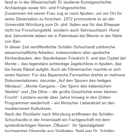
fand er in der Wissenschaft: Er studierte Kunstgeschichte,
Archäologie sowie Vor- und Frühgeschichte.
Zusammen mit seiner Frau zog er nach Apulien, um vor Ort für
seine Dissertation zu forschen. 1972 promovierte er an der
Universität Würzburg zum Dr. phil. Italien war für das Ehepaar
nicht nur Forschungsfeld, sondern auch Sehnsuchtsort. Rund
drei Jahrzehnte lebten sie in Palombaio bei Bitonto in der Nähe
von Bari.
In dieser Zeit veröffentlichte Schäfer-Schuchardt zahlreiche
wissenschaftliche Arbeiten, insbesondere über apulische
Kirchenbauten, den Stauferkaiser Friedrich II. und das Castel del
Monte – das legendäre achteckige Jagdschloss in Apulien, das
bis heute Rätsel aufgibt. Auch als Filmemacher machte er sich
einen Namen: Für das Bayerische Fernsehen drehte er mehrere
Dokumentationen, darunter „Auf den Spuren des heiligen
Nikolaus“, „Monte Gargano – Der Sporn des italienischen
Stiefels“ und „Die Olive – die große Geschichte einer kleinen
Frucht“. Letztere wurde über Jahre hinweg in den Dritten
Programmen wiederholt – ein filmischer Liebesbrief an den
mediterranen Kulturkreis.
Nach der Rückkehr nach Würzburg eröffneten die Schäfer-
Schuchardts in der Innenstadt ein Fachgeschäft mit dem
symbolträchtigen Namen „Ölbaum“. Ihr Spezialgebiet:
hochwertige Olivenöle aus Süditalien. Bald war Dr. Schäfer-