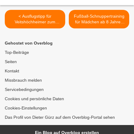
< Ausflugstipp für
Fußball-Schnuppertraining
Veitshöchheimer zum
für Mädchen ab 8 Jahren
Genießen:
beim SV Veitshöchheim -
Weinbergswanderung in
Rückblick auf Fußballschule
Güntersleben am Sonntag,
in den Ferien >
Gehostet von Overblog
22. Juni ab 10 Uhr
Top-Beiträge
Seiten
Kontakt
Missbrauch melden
Servicebedingungen
Cookies und persönliche Daten
Cookies-Einstellungen
Das Profil von Dieter Gürz auf dem Overblog-Portal sehen
Ein Blog auf Overblog erstellen