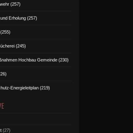
wehr (257)
t und Erholung (257)
(255)
Bücherei (245)
nahmen Hochbau Gemeinde (230)
226)
hutz-Energieleitplan (219)
VE
t
(27)