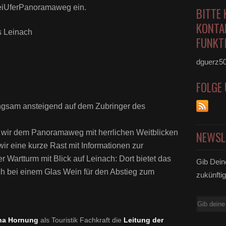
eiUferPanoramaweg ein.
BITTE 
KONTA
s Leinach
FUNKTI
dguerz5
FOLGE
ngsam ansteigend auf dem Zubringer des
wir dem Panoramaweg mit herrlichen Weitblicken
NEWSL
r eine kurze Rast mit Informationen zur
r Wartturm mit Blick auf Leinach: Dort bietet das
Gib Dein
h bei einem Glas Wein für den Abstieg zum
zukünftig
E-
Mail
na Hornung
als Touristik Fachkraft die
Leitung der