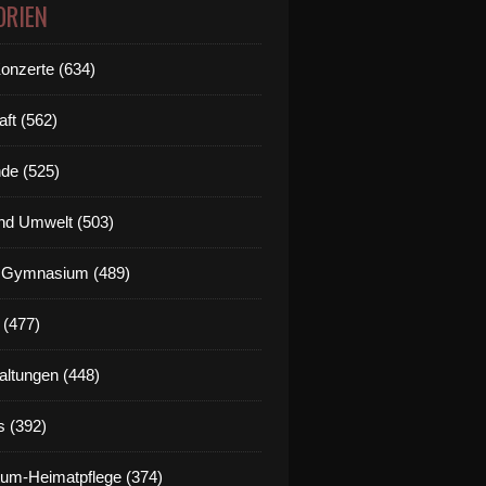
ORIEN
Konzerte (634)
aft (562)
de (525)
nd Umwelt (503)
g Gymnasium (489)
 (477)
altungen (448)
s (392)
um-Heimatpflege (374)