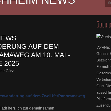
ÜBER 
NEWS:
ERUNG AUF DEM
Vor-/Nac
MAWEG AM 10. MAI -
Gender-H
Bezeichn
 2025
Formulie
ter Gürz
Geschlec
Vertretun
Gürz Die
ausschli
jahrswanderung auf dem ZweiUferPanoramaweg
Plattform
Zusendun
 lädt herzlich zur gemeinsamen