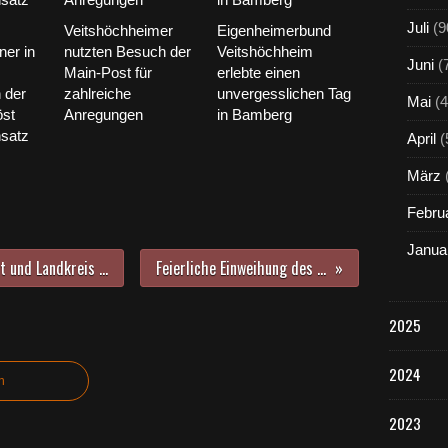
Juli
(9
Veitshöchheimer
Eigenheimerbund
er in
nutzten Besuch der
Veitshöchheim
Juni
(
Main-Post für
erlebte einen
n der
zahlreiche
unvergesslichen Tag
Mai
(4
öst
Anregungen
in Bamberg
satz
April
(
März
Febru
Janua
Unter den 14 Gartenoasen in Stadt und Landkreis Würzburg können am Tag der offenen Gartentür am Sonntag, 1. Juni 2025 auch zwei in Veitshöchheim bewundert werden
Feierliche Einweihung des Höchheimer Mainsteges - Symbol für Verbindung und Gemeinschaft
2025
2024
n
2023