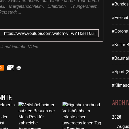
es ZweiUferLandes auf einer kurzen Tour durch
#Bundes
ell, Margetshöchheim, Erlabrunn, Thüngersheim,
etzstadt....
#Freizei
#Corona 
https://www.youtube.com/watch?v=wYTf2HT0ujI
#Kultur 
nk auf Youtube-Video
#Baumaß
0
#Sport (
#Klimasc
NNTE:
ARCHI
2026
Augus