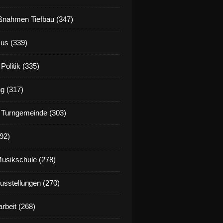
nahmen Tiefbau (347)
us (339)
Politik (335)
g (317)
 Turngemeinde (303)
92)
Musikschule (278)
Ausstellungen (270)
rbeit (268)