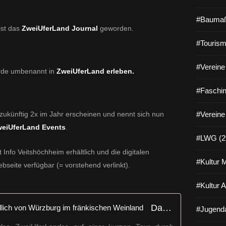
#Baumaß
ist das
ZweiUferLand Journal
geworden.
#Tourism
#Vereine 
rde umbenannt in
ZweiUferLand erleben
.
#Faschin
 zukünftig 2x im Jahr erscheinen und nennt sich nun
#Vereine
eiUferLand Events
.
#LWG (2
t Info Veitshöchheim erhältlich und die digitalen
#Kultur 
ebseite verfügbar (= vorstehend verlinkt).
#Kultur 
Das ZweiUferLand - Urlaub nördlich von Würzburg im fränkischen Weinland
#Jugenda