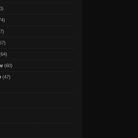
0)
74)
7)
57)
(64)
ar
(60)
r
(47)