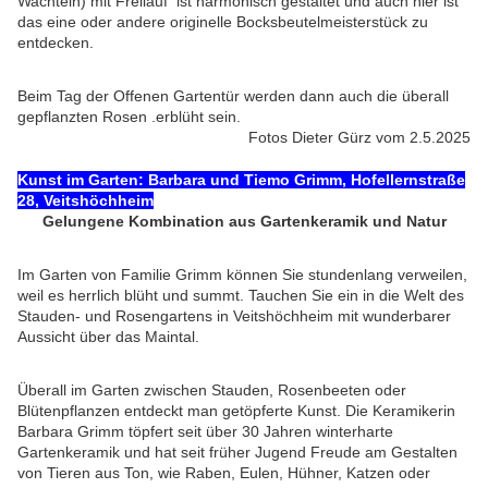
Wachteln) mit Freilauf ist harmonisch gestaltet und auch hier ist
das eine oder andere originelle Bocksbeutelmeisterstück zu
entdecken.
Beim Tag der Offenen Gartentür werden dann auch die überall
gepflanzten Rosen .erblüht sein.
Fotos Dieter Gürz vom 2.5.2025
Kunst im Garten: Barbara und Tiemo Grimm, Hofellernstraße
28, Veitshöchheim
Gelungene Kombination aus Gartenkeramik und Natur
Im Garten von Familie Grimm können Sie stundenlang verweilen,
weil es herrlich blüht und summt. Tauchen Sie ein in die Welt des
Stauden- und Rosengartens in Veitshöchheim mit wunderbarer
Aussicht über das Maintal.
Überall im Garten zwischen Stauden, Rosenbeeten oder
Blütenpflanzen entdeckt man getöpferte Kunst. Die Keramikerin
Barbara Grimm töpfert seit über 30 Jahren winterharte
Gartenkeramik und hat seit früher Jugend Freude am Gestalten
von Tieren aus Ton, wie Raben, Eulen, Hühner, Katzen oder