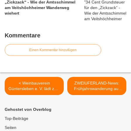
„Zickzack“ - Wie der Amtsschimmel
am Veitshöchheimer Wanderweg
wiehert
Kommentare
Einen Kommentar hinzufügen
< Weinbauverein
ZWEIUFERLAND-News:
Güntersleben e. V. lädt zum
Frühjahrswanderung auf
gemütlichn Wein-Garten-
dem
Nachmittag am 4. Mai und
ZweiUferPanoramaweg am
zur Weinbergswanderung
10. Mai - Neue Prospekte
Gehostet von Overblog
am 22. Juni 2025
2025 >
Top-Beiträge
Seiten