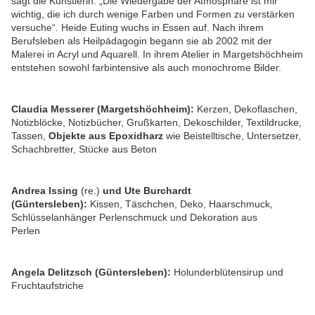
sagt die Künstlerin. „Die Wiedergabe der Atmosphäre ist mir
wichtig, die ich durch wenige Farben und Formen zu verstärken
versuche“. Heide Euting wuchs in Essen auf. Nach ihrem
Berufsleben als Heilpädagogin begann sie ab 2002 mit der
Malerei in Acryl und Aquarell. In ihrem Atelier in Margetshöchheim
entstehen sowohl farbintensive als auch monochrome Bilder.
Claudia Messerer (Margetshöchheim):
Kerzen, Dekoflaschen,
Notizblöcke, Notizbücher, Grußkarten, Dekoschilder, Textildrucke,
Tassen,
Objekte aus Epoxidharz
wie Beistelltische, Untersetzer,
Schachbretter, Stücke aus Beton
Andrea Issing
(re.)
und Ute Burchardt
(Güntersleben):
Kissen, Täschchen, Deko, Haarschmuck,
Schlüsselanhänger Perlenschmuck und Dekoration aus
Perlen
Angela Delitzsch (Güntersleben):
Holunderblütensirup und
Fruchtaufstriche