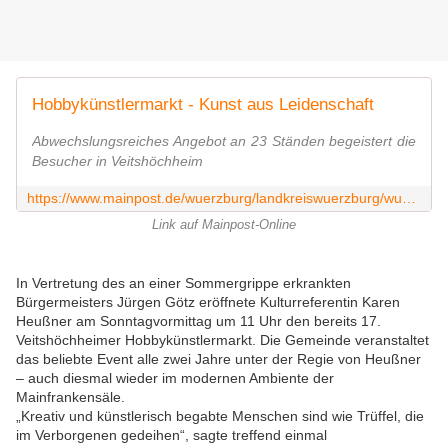
Hobbykünstlermarkt - Kunst aus Leidenschaft
Abwechslungsreiches Angebot an 23 Ständen begeistert die
Besucher in Veitshöchheim
https://www.mainpost.de/wuerzburg/landkreiswuerzburg/wuerzburg-hobbykuenstlermarkt-kunst-aus-leidenschaft-109139193
Link auf Mainpost-Online
In Vertretung des an einer Sommergrippe erkrankten
Bürgermeisters Jürgen Götz eröffnete Kulturreferentin Karen
Heußner am Sonntagvormittag um 11 Uhr den bereits 17.
Veitshöchheimer Hobbykünstlermarkt. Die Gemeinde veranstaltet
das beliebte Event alle zwei Jahre unter der Regie von Heußner
– auch diesmal wieder im modernen Ambiente der
Mainfrankensäle.
„Kreativ und künstlerisch begabte Menschen sind wie Trüffel, die
im Verborgenen gedeihen“, sagte treffend einmal