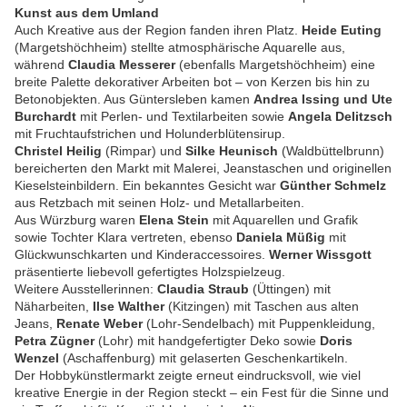
Kunst aus dem Umland
Auch Kreative aus der Region fanden ihren Platz.
Heide Euting
(Margetshöchheim) stellte atmosphärische Aquarelle aus,
während
Claudia Messerer
(ebenfalls Margetshöchheim) eine
breite Palette dekorativer Arbeiten bot – von Kerzen bis hin zu
Betonobjekten. Aus Güntersleben kamen
Andrea Issing und Ute
Burchardt
mit Perlen- und Textilarbeiten sowie
Angela Delitzsch
mit Fruchtaufstrichen und Holunderblütensirup.
Christel Heilig
(Rimpar) und
Silke Heunisch
(Waldbüttelbrunn)
bereicherten den Markt mit Malerei, Jeanstaschen und originellen
Kieselsteinbildern. Ein bekanntes Gesicht war
Günther Schmelz
aus Retzbach mit seinen Holz- und Metallarbeiten.
Aus Würzburg waren
Elena Stein
mit Aquarellen und Grafik
sowie Tochter Klara vertreten, ebenso
Daniela Müßig
mit
Glückwunschkarten und Kinderaccessoires.
Werner Wissgott
präsentierte liebevoll gefertigtes Holzspielzeug.
Weitere Ausstellerinnen:
Claudia Straub
(Üttingen) mit
Näharbeiten,
Ilse Walther
(Kitzingen) mit Taschen aus alten
Jeans,
Renate Weber
(Lohr-Sendelbach) mit Puppenkleidung,
Petra Zügner
(Lohr) mit handgefertigter Deko sowie
Doris
Wenzel
(Aschaffenburg) mit gelaserten Geschenkartikeln.
Der Hobbykünstlermarkt zeigte erneut eindrucksvoll, wie viel
kreative Energie in der Region steckt – ein Fest für die Sinne und