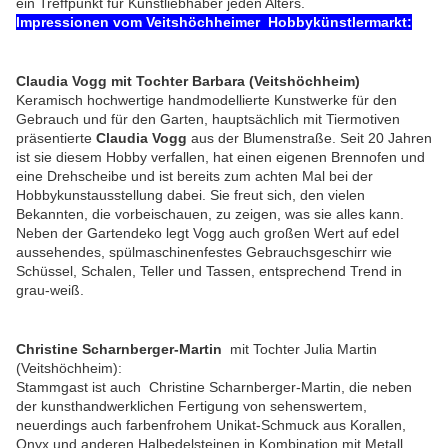
ein Treffpunkt für Kunstliebhaber jeden Alters.
Impressionen vom Veitshöchheimer Hobbykünstlermarkt:
Claudia Vogg mit Tochter Barbara (Veitshöchheim)
Keramisch hochwertige handmodellierte Kunstwerke
für den
Gebrauch und für den Garten,
hauptsächlich mit Tiermotiven
präsentierte
Claudia Vogg
aus der Blumenstraße. Seit 20 Jahren
ist sie diesem Hobby verfallen, hat einen eigenen Brennofen und
eine Drehscheibe und ist bereits zum achten Mal bei der
Hobbykunstausstellung dabei. Sie freut sich, den vielen
Bekannten, die vorbeischauen, zu zeigen, was sie alles kann.
Neben der Gartendeko legt Vogg auch großen Wert auf edel
aussehendes, spülmaschinenfestes Gebrauchsgeschirr wie
Schüssel, Schalen, Teller und Tassen, entsprechend Trend in
grau-weiß.
Christine Scharnberger-Martin
mit Tochter Julia Martin
(Veitshöchheim):
Stammgast ist auch Christine Scharnberger-Martin, die neben
der kunsthandwerklichen Fertigung von sehenswertem,
neuerdings auch farbenfrohem Unikat-Schmuck aus Korallen,
Onyx und anderen Halbedelsteinen in Kombination mit Metall,