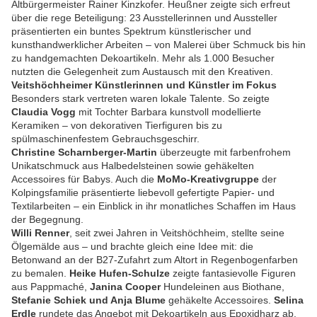
Altbürgermeister Rainer Kinzkofer. Heußner zeigte sich erfreut
über die rege Beteiligung: 23 Ausstellerinnen und Aussteller
präsentierten ein buntes Spektrum künstlerischer und
kunsthandwerklicher Arbeiten – von Malerei über Schmuck bis hin
zu handgemachten Dekoartikeln. Mehr als 1.000 Besucher
nutzten die Gelegenheit zum Austausch mit den Kreativen.
Veitshöchheimer Künstlerinnen und Künstler im Fokus
Besonders stark vertreten waren lokale Talente. So zeigte
Claudia Vogg
mit Tochter Barbara kunstvoll modellierte
Keramiken – von dekorativen Tierfiguren bis zu
spülmaschinenfestem Gebrauchsgeschirr.
Christine Scharnberger-Martin
überzeugte mit farbenfrohem
Unikatschmuck aus Halbedelsteinen sowie gehäkelten
Accessoires für Babys. Auch die
MoMo-Kreativgruppe
der
Kolpingsfamilie präsentierte liebevoll gefertigte Papier- und
Textilarbeiten – ein Einblick in ihr monatliches Schaffen im Haus
der Begegnung.
Willi Renner
, seit zwei Jahren in Veitshöchheim, stellte seine
Ölgemälde aus – und brachte gleich eine Idee mit: die
Betonwand an der B27-Zufahrt zum Altort in Regenbogenfarben
zu bemalen.
Heike Hufen-Schulze
zeigte fantasievolle Figuren
aus Pappmaché,
Janina Cooper
Hundeleinen aus Biothane,
Stefanie Schiek und Anja Blume
gehäkelte Accessoires.
Selina
Erdle
rundete das Angebot mit Dekoartikeln aus Epoxidharz ab.