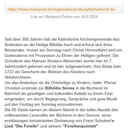
https://www.mainpost.de/regional/wuerzburg/katholische-kirchengemeinde-feierte-ortsheilige-bilhildis-art-11496015
Link auf Mainpost-Online vom 16.5.2024
Seit über 300 Jahren
hält die Katholische Kirchengemeinde das
Andenken
an die Heilige Bilhildis hoch und erfreut sich ihres
Beistandes.
Immer am Sonntag nach Christi Himmelfahrt wird ein
Gottesdienst mit Prozession zu Ehren der Heiligen gefeiert.
Die
Gründerin des Mainzer Klosters Altmünster
wurde hier im 7.
Jahrhundert geboren und ist hier aufgewachsen. Ihre Büste kam
1722 als Geschenk der Äbtissin des Klosters nach
Veitshöchheim.
Um das Andenken an die Ortsheilige zu fördern, hatte Pfarrer
Christian erstmals zur
Bilhildis Soiree
in die Bücherei im
Bahnhof
als geselligen und kulturellen Auftakt zu ihrem Fest
eingeladen, um durch Begegnung, Gespräche und gute Musik
auf den Festtag am Sonntag einzustimmen.
Die 85 Gäste kamen an diesem Abend in der tollen Akustik des
vollbesetzten Lesecafés der Bücherei in den Genuss einer
erstklassigen konzertanten Darbietung von Franz Schubert'
s
Lied "Die Forelle"
und seinem
"Forellenquintett"
.