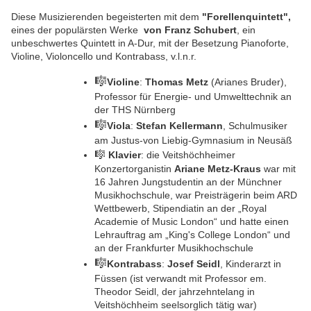
Diese Musizierenden begeisterten mit dem
"
Forellenquintett",
eines der populärsten Werke
von Franz Schubert
, ein
unbeschwertes Quintett
in A-Dur, mit der Besetzung Pianoforte,
Violine, Violoncello und Kontrabass
, v.l.n.r.
🎼
Violine
:
Thomas Metz
(Arianes Bruder),
Professor für Energie- und Umwelttechnik an
der THS Nürnb
erg
🎼
Viola
:
Stefan Kellermann
, Schulmusiker
am Justus-von Liebig-Gymnasium in Neusäß
🎼
Klavier
: die Veitshöchheimer
Konzertorganistin
Ariane Metz-Kraus
war mit
16 Jahren Jungstudentin an der Münchner
Musikhochschule, war Preisträgerin beim ARD
Wettbewerb, Stipendiatin an der „Royal
Academie of Music London“ und hatte einen
Lehrauftrag am „King's College London“ und
an der Frankfurter Musikhochschule
🎼
Kontrabass
:
Josef Seidl
, Kinderarzt in
Füssen (ist verwandt mit Professor em.
Theodor Seidl, der jahrzehntelang in
Veitshöchheim seelsorglich tätig war)