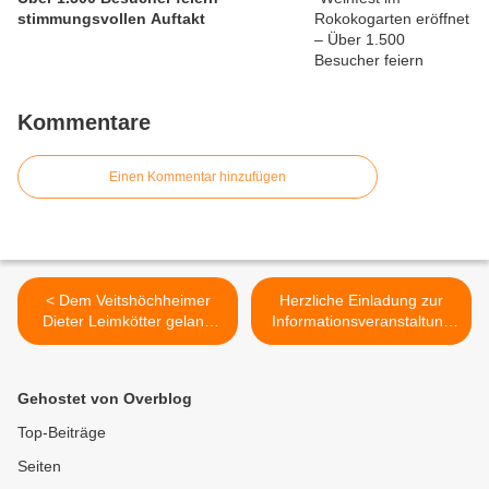
stimmungsvollen Auftakt
Kommentare
Einen Kommentar hinzufügen
< Dem Veitshöchheimer
Herzliche Einladung zur
Dieter Leimkötter gelang
Informationsveranstaltung
am Jahresbaumweg eine
Seniorenwohnen
grandiose Polarlicht-
Veitshöchheim am 10. Juni
Aufnahme
2024 >
Gehostet von Overblog
Top-Beiträge
Seiten