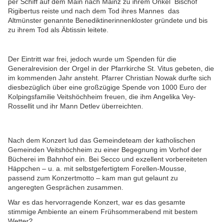
per Schiff auf dem Main nach Mainz zu ihrem Onkel Bischof
Rigibertus reiste und nach dem Tod ihres Mannes das
Altmünster genannte Benediktinerinnenkloster gründete und bis
zu ihrem Tod als Äbtissin leitete.
Der Eintritt war frei, jedoch wurde um Spenden für die
Generalrevision der Orgel in der Pfarrkirche St. Vitus gebeten, die
im kommenden Jahr ansteht. Pfarrer Christian Nowak durfte sich
diesbezüglich über eine großzügige Spende von 1000 Euro der
Kolpingsfamilie Veitshöchheim freuen, die ihm Angelika Vey-
Rossellit und ihr Mann Detlev überreichten.
Nach dem Konzert lud das Gemeindeteam der katholischen
Gemeinden Veitshöchheim zu einer Begegnung im Vorhof der
Bücherei im Bahnhof ein. Bei Secco und exzellent vorbereiteten
Häppchen – u. a. mit selbstgefertigtem Forellen-Mousse,
passend zum Konzertmotto – kam man gut gelaunt zu
angeregten Gesprächen zusammen.
War es das hervorragende Konzert, war es das gesamte
stimmige Ambiente an einem Frühsommerabend mit bestem
Wetter?