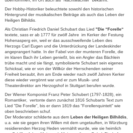
übernommen, im Ort auch als "Nachtwächter" bekannt.
Der Hobby-Historiker beleuchtete sowohl den historischen
Hintergrund der musikalischen Beiträge als auch das Leben der
Heiligen Bilhildis.
Als Christian Friedrich Daniel Schubart das Lied
"Die “Forelle“
textete, sass er ab 1777 für zwölf Jahre im Kerker der Festung
Hohenasperg ein, weil er das ausschweifende Leben des
Herzogs Carl Eugen und die Unterdrückung der Landeskinder
angeprangert hatte. In der Fabel von der munteren Forelle, die
im klaren Bach ihr Leben genießt, bis ein Angler das Bächlein
trübe macht und sie fängt, symbolisierte Schubart sein eigenes
Schicksal, wie er von der Willkür der Herrschenden seiner
Freiheit beraubt, ihm am Ende wieder nach zwölf Jahren Kerker
diese wieder vergönnt war und er zum Musik- und
Theaterdirektor am Herzogshof in Stuttgart berufen wurde.
Der Wiener Komponist Franz Peter Schubert (1797-1828), ein
Romantiker, vertonte dann zunächst 1816 Schubarts Text zum
Lied "Die Forelle", bis er dann 1819 das "Forellenquintett" wie
oben beschrieben schuf.
Der Moderator schilderte aus dem
Leben der Heiligen Bilhildis
,
u.a. wie sie gegen ihren Willen mit dem ungetauften, in Würzburg
residierenden Herzog Heden vermählt wurde, wie sie heimlich