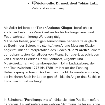
🎼
Violoncello
:
Dr. med. dent Tobias Lutz
,
Zahnarzt in Friedberg
Als Solist brillierte der
Tenor Andreas Klinger
, beruflich als
ärztlicher Leiter des Zweckverbandes für Rettungsdienst und
Feuerwehralarmierung Würzburg tätig.
Mit seiner hellen, prächtigen Tenorstimme begeisterte er gleich
zu Beginn der Soiree, meisterhaft von Ariane Metz am Klavier
begleitet, mit der Interpretation des Liedes
"Die “Forelle“
, einem
der bekanntesten Kunstlieder von
Franz Schubert
, geschrieben
von Christian Friedrich Daniel Schubart, Organist und
Musikdirektor am württembergischen Hof in Ludwigsburg, der
den Text zwischen 1777 bis 1789 im Kerker der Festung
Hohenasperg schrieb. Das Lied beschreibt die muntere Forelle,
die im klaren Bach ihr Leben genießt, bis ein Angler das Bächlein
trübe macht und sie fängt.
In Schuberts
"Forellenquintett"
fühlte sich das Publikum sofort
geborgen. Es verbreitete eine wohlige Stimmung, heiter im Sinne