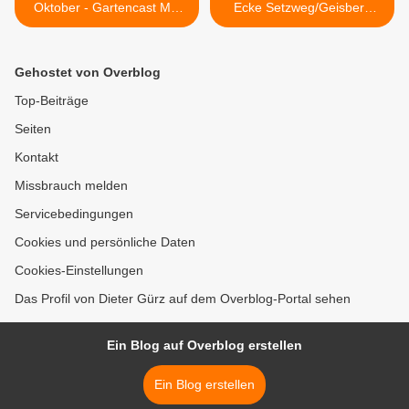
Oktober - Gartencast Mai
Ecke Setzweg/Geisberg
2024 der Bayerischen
nun doch nicht ohne
Gartenakademie in
Bebauungsplanänderung
Veitshöchheim
möglich >
Gehostet von Overblog
Top-Beiträge
Seiten
Kontakt
Missbrauch melden
Servicebedingungen
Cookies und persönliche Daten
Cookies-Einstellungen
Das Profil von Dieter Gürz auf dem Overblog-Portal sehen
Ein Blog auf Overblog erstellen
Ein Blog erstellen