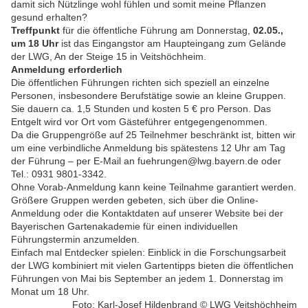
damit sich Nützlinge wohl fühlen und somit meine Pflanzen
gesund erhalten?
Treffpunkt
für die öffentliche Führung am Donnerstag,
02.05.,
um 18 Uhr
ist das Eingangstor am Haupteingang zum Gelände
der LWG, An der Steige 15 in Veitshöchheim.
Anmeldung erforderlich
Die öffentlichen Führungen richten sich speziell an einzelne
Personen, insbesondere Berufstätige sowie an kleine Gruppen.
Sie dauern ca. 1,5 Stunden und kosten 5 € pro Person. Das
Entgelt wird vor Ort vom Gästeführer entgegengenommen.
Da die Gruppengröße auf 25 Teilnehmer beschränkt ist, bitten wir
um eine verbindliche Anmeldung bis spätestens 12 Uhr am Tag
der Führung – per E-Mail an fuehrungen@lwg.bayern.de oder
Tel.: 0931 9801-3342.
Ohne Vorab-Anmeldung kann keine Teilnahme garantiert werden.
Größere Gruppen werden gebeten, sich über die Online-
Anmeldung oder die Kontaktdaten auf unserer Website bei der
Bayerischen Gartenakademie für einen individuellen
Führungstermin anzumelden.
Einfach mal Entdecker spielen: Einblick in die Forschungsarbeit
der LWG kombiniert mit vielen Gartentipps bieten die öffentlichen
Führungen von Mai bis September an jedem 1. Donnerstag im
Monat um 18 Uhr.
Foto: Karl-Josef Hildenbrand © LWG Veitshöchheim