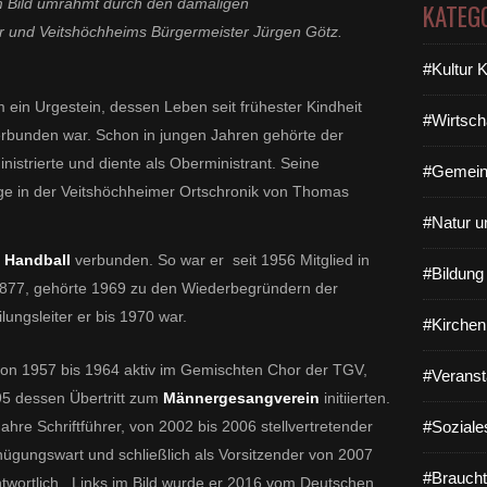
im Bild umrahmt durch den damaligen
KATEG
r und Veitshöchheims Bürgermeister Jürgen Götz.
#Kultur 
im ein Urgestein, dessen Leben seit frühester Kindheit
#Wirtsch
erbunden war. Schon in jungen Jahren gehörte der
istrierte und diente als Oberministrant. Seine
#Gemein
euge in der Veitshöchheimer Ortschronik von Thomas
#Natur u
m
Handball
verbunden.
So war er seit 1956 Mitglied in
#Bildun
877, gehörte 1969 zu den Wiederbegründern der
lungsleiter er bis 1970 war.
#Kirchen
 von 1957 bis 1964 aktiv im Gemischten Chor der TGV,
#Veranst
95 dessen Übertritt zum
Männergesangverein
initiierten.
ahre Schriftführer,
von 2002 bis 2006 stellvertretender
#Soziale
nügungswart und schließlich als Vorsitzender von 2007
#Braucht
twortlich.
Links im Bild wurde er 2016 vom Deutschen