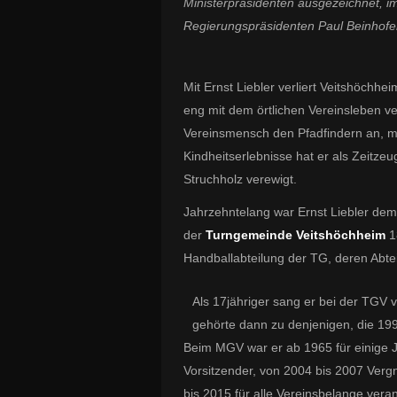
Ministerpräsidenten ausgezeichnet, 
Regierungspräsidenten Paul Beinhofe
Mit Ernst Liebler verliert Veitshöchhe
eng mit dem örtlichen Vereinsleben v
Vereinsmensch den Pfadfindern an, min
Kindheitserlebnisse hat er als Zeitz
Struchholz verewigt.
Jahrzehntelang war Ernst Liebler de
der
Turngemeinde Veitshöchheim
1
Handballabteilung der TG, deren Abtei
Als 17jähriger sang er bei der TGV
gehörte dann zu denjenigen, die 19
Beim MGV war er ab 1965 für einige J
Vorsitzender, von 2004 bis 2007 Verg
bis 2015 für alle Vereinsbelange veran