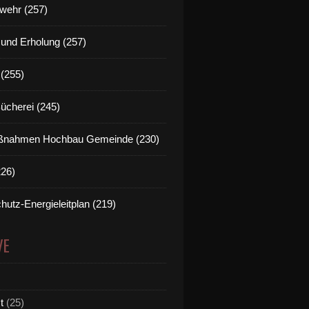
wehr (257)
t und Erholung (257)
(255)
Bücherei (245)
nahmen Hochbau Gemeinde (230)
226)
hutz-Energieleitplan (219)
VE
t
(25)