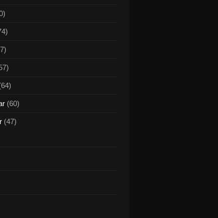
0)
74)
7)
57)
(64)
ar
(60)
r
(47)