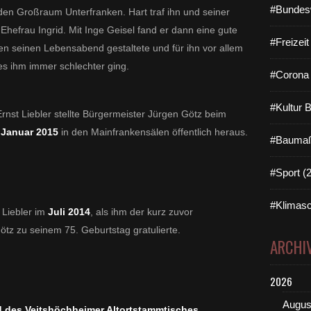
#Bundes
en Großraum Unterfranken. Hart traf ihn und seiner
hefrau Ingrid. Mit Inge Geisel fand er dann eine gute
#Freizei
n seinen Lebensabend gestaltete und für ihn vor allem
 es ihm immer schlechter ging.
#Corona 
#Kultur 
rnst Liebler stellte Bürgermeister Jürgen Götz beim
m
Januar 2015
in den Mainfrankensälen öffentlich heraus.
#Baumaß
#Sport (
#Klimasc
 Liebler im
Juli 2014
, als ihm der kurz zuvor
z zu seinem 75. Geburtstag gratulierte.
ARCHI
2026
Augus
d des Veitshöchheimer Altortstammtisches