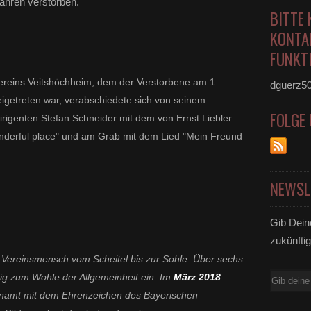
Jahren verstorben.
BITTE 
KONTA
FUNKTI
eins Veitshöchheim, dem der Verstorbene am 1.
dguerz5
igetreten war, verabschiedete sich von seinem
FOLGE
irigenten Stefan Schneider mit dem von Ernst Liebler
derful place" und am Grab mit dem Lied "Mein Freund
NEWSL
Gib Dein
zukünftig
r Vereinsmensch vom Scheitel bis zur Sohle.
Über sechs
ig zum Wohle der Allgemeinheit ein.
Im
März 2018
E-
renamt mit dem Ehrenzeichen des Bayerischen
Mail