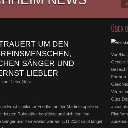
ÜBER 
TRAUERT UM DEN
EREINSMENSCHEN,
Vor-/Nac
ICHEN SÄNGER UND
Gender-H
Bezeichn
ERNST LIEBLER
Formulie
2
von Dieter Gürz
Geschlec
Vertretun
Gürz Die
te Ernst Liebler im Friedhof an der Martinskapelle in
ausschli
 letzten Ruhestätte begleitete und sich von ihm
Plattform
he Sänger und Karnevalist war am 1.11.2022 nach langer
Zusendun