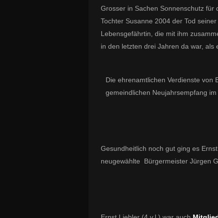
Grosser in Sachen Sonnenschutz für d
Tochter Susanne 2004 der Tod seiner E
Lebensgefährtin, die mit ihm zusamme
in den letzten drei Jahren da war, als
Die ehrenamtlichen Verdienste von E
gemeindlichen Neujahrsempfang i
Gesundheitlich noch gut ging es Ernst
neugewählte Bürgermeister Jürgen Göt
Ernst Liebler (4.v.l.) war auch
Mitglie