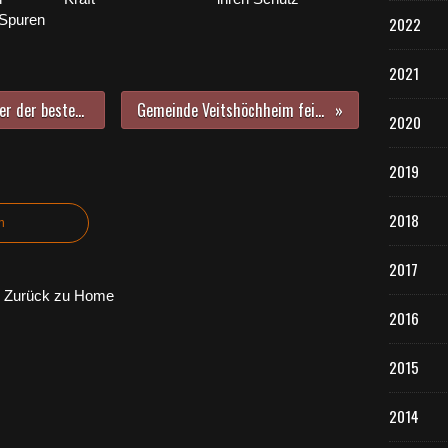
 Spuren
2022
2021
Der Italiener Beppe Gambetta, einer der besten Flatpicker weltweit in der akustischen Gitarrenszene, gastiert am 19. November 2022 zum zehnten Mal im Veitshöchheimer Bacchuskeller
Gemeinde Veitshöchheim feierte heute nach zweieinhalb Jahre Bauzeit mit Anwohnern die Fertigstellung der Kirchstraße
2020
2019
2018
n
2017
Zurück zu Home
2016
2015
2014