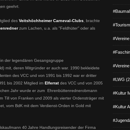
gen geehrt.
#Baumaß
tglied des
Veitshöchheimer Carneval-Clubs
, brachte
#Tourism
tenredner
zum Lachen, u.a. als "Feldhüter" oder als
#Vereine 
#Faschin
r in der legendären Gesangsgruppe
#Vereine
ild) mit, deren Mitgründer er auch war. 1990 bekleidete
denten des VCC und von 1991 bis 1992 war er dritter
#LWG (2
991 bis 2002 Mitglied im
Elferrat
des VCC und von 2005
eichen Jahr wurde er zum Ehrenbüttenrednerobmann
#Kultur 
m Till von Franken und 2009 als vierter Ordensträger mit
t, vom BdK mit dem Verdienst-Orden in Gold mit
#Kultur 
#Jugenda
elskaufmann 40 Jahre Handlungsreisender der Firma