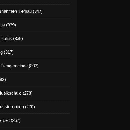
nahmen Tiefbau (347)
us (339)
Politik (335)
g (317)
 Turngemeinde (303)
92)
Musikschule (278)
Ausstellungen (270)
rbeit (267)