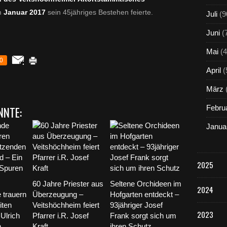
m
Januar 2017
sein 45jähriges Bestehen feierte.
Juli
(9
Juni
(
Mai
(4
0
April
(
März
Febru
NNTE:
Janua
2025
60 Jahre Priester aus
Seltene Orchideen im
2024
 trauern
Überzeugung –
Hofgarten entdeckt –
iten
Veitshöchheim feiert
93jähriger Josef
2023
Ulrich
Pfarrer i.R. Josef
Frank sorgt sich um
n
Kraft
ihren Schutz