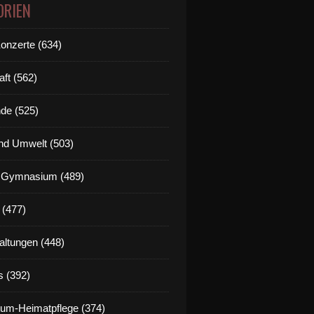
ORIEN
Konzerte (634)
aft (562)
de (525)
nd Umwelt (503)
g Gymnasium (489)
 (477)
altungen (448)
s (392)
um-Heimatpflege (374)