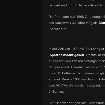
Sängerbund für 60 Jahre aktives Sin
Die Frohnatur war 1966 Gründungsmi
das Narrenvolk 30 Jahre lang als
Büt
"Schullehrer".
In der Zeit von 1990 bis 2004 sang e
„
Spätzecknachtigallen
“ (rechts im B
er das Amt des zweiten Sitzungspräsi
Clubpräsident. Daneben war er von 1
bis 2015 Büttenrednerobmann; im gl
ernannt.
Bereits 1983 wurde er mit de
dem VCC-Verdiensorden ausgezeichne
Brillianten.
Beruflich war der gelernte Großhand