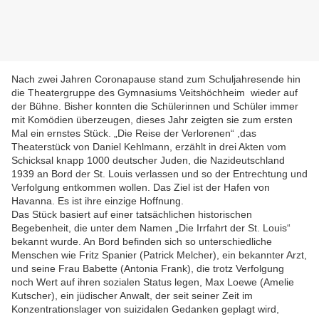
Nach zwei Jahren Coronapause stand zum Schuljahresende hin
die Theatergruppe des Gymnasiums Veitshöchheim wieder auf
der Bühne. Bisher konnten die Schülerinnen und Schüler immer
mit Komödien überzeugen, dieses Jahr zeigten sie zum ersten
Mal ein ernstes Stück. „Die Reise der Verlorenen“ ,das
Theaterstück von Daniel Kehlmann, erzählt in drei Akten vom
Schicksal knapp 1000 deutscher Juden, die Nazideutschland
1939 an Bord der St. Louis verlassen und so der Entrechtung und
Verfolgung entkommen wollen. Das Ziel ist der Hafen von
Havanna. Es ist ihre einzige Hoffnung.
Das Stück basiert auf einer tatsächlichen historischen
Begebenheit, die unter dem Namen „Die Irrfahrt der St. Louis“
bekannt wurde. An Bord befinden sich so unterschiedliche
Menschen wie Fritz Spanier (Patrick Melcher), ein bekannter Arzt,
und seine Frau Babette (Antonia Frank), die trotz Verfolgung
noch Wert auf ihren sozialen Status legen, Max Loewe (Amelie
Kutscher), ein jüdischer Anwalt, der seit seiner Zeit im
Konzentrationslager von suizidalen Gedanken geplagt wird,