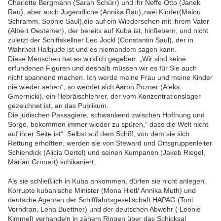
Charlotte Bergmann (Sarah Schürr) und ihr Neffe Otto (Janek
Rau), aber auch Jugendliche (Annika Rau),zwei Kinder(Malou
Schramm, Sophie Saul),die auf ein Wiedersehen mit ihrem Vater
(Albert Oestemer), der bereits auf Kuba ist, hinfiebern, und nicht
zuletzt der Schiffskellner Leo Jockl (Constantin Saul), der in
Wahrheit Halbjude ist und es niemandem sagen kann.
Diese Menschen hat es wirklich gegeben. „Wir sind keine
erfundenen Figuren und deshalb müssen wir es für Sie auch
nicht spannend machen. Ich werde meine Frau und meine Kinder
nie wieder sehen“, so wendet sich Aaron Pozner (Aleks
Gmernicki), ein Hebräischlehrer, der vom Konzentrationslager
gezeichnet ist, an das Publikum.
Die jüdischen Passagiere, schwankend zwischen Hoffnung und
Sorge, bekommen immer wieder zu spüren,“ dass die Welt nicht
auf ihrer Seite ist“. Selbst auf dem Schiff, von dem sie sich
Rettung erhofften, werden sie von Steward und Ortsgruppenleiter
Schiendick (Alicia Oertel) und seinen Kumpanen (Jakob Riegel,
Marian Gronert) schikaniert.
Als sie schließlich in Kuba ankommen, dürfen sie nicht anlegen.
Korrupte kubanische Minister (Mona Hietl/ Annika Muth) und
deutsche Agenten der Schifffahrtsgesellschaft HAPAG (Toni
Vorndran, Lena Buettner) und der deutschen Abwehr ( Leonie
Kimmel) verhandeln in zähem Ringen über das Schicksal