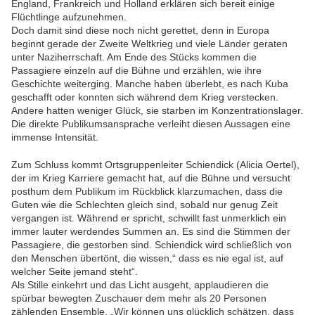
England, Frankreich und Holland erklären sich bereit einige
Flüchtlinge aufzunehmen.
Doch damit sind diese noch nicht gerettet, denn in Europa
beginnt gerade der Zweite Weltkrieg und viele Länder geraten
unter Naziherrschaft. Am Ende des Stücks kommen die
Passagiere einzeln auf die Bühne und erzählen, wie ihre
Geschichte weiterging. Manche haben überlebt, es nach Kuba
geschafft oder konnten sich während dem Krieg verstecken.
Andere hatten weniger Glück, sie starben im Konzentrationslager.
Die direkte Publikumsansprache verleiht diesen Aussagen eine
immense Intensität.
Zum Schluss kommt Ortsgruppenleiter Schiendick (Alicia Oertel),
der im Krieg Karriere gemacht hat, auf die Bühne und versucht
posthum dem Publikum im Rückblick klarzumachen, dass die
Guten wie die Schlechten gleich sind, sobald nur genug Zeit
vergangen ist. Während er spricht, schwillt fast unmerklich ein
immer lauter werdendes Summen an. Es sind die Stimmen der
Passagiere, die gestorben sind. Schiendick wird schließlich von
den Menschen übertönt, die wissen,“ dass es nie egal ist, auf
welcher Seite jemand steht“.
Als Stille einkehrt und das Licht ausgeht, applaudieren die
spürbar bewegten Zuschauer dem mehr als 20 Personen
zählenden Ensemble. „Wir können uns glücklich schätzen, dass