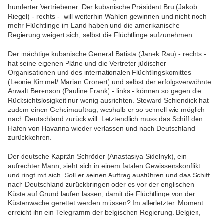
hunderter Vertriebener. Der kubanische Präsident Bru (Jakob
Riegel) - rechts - will weiterhin Wahlen gewinnen und nicht noch
mehr Flüchtlinge im Land haben und die amerikanische
Regierung weigert sich, selbst die Flüchtlinge aufzunehmen.
Der mächtige kubanische General Batista (Janek Rau) - rechts -
hat seine eigenen Pläne und die Vertreter jüdischer
Organisationen und des internationalen Flüchtlingskomittes
(Leonie Kimmel/ Marian Gronert) und selbst der erfolgsverwöhnte
Anwalt Berenson (Pauline Frank) - links - können so gegen die
Rücksichtslosigkeit nur wenig ausrichten. Steward Schiendick hat
zudem einen Geheimauftrag, weshalb er so schnell wie möglich
nach Deutschland zurück will. Letztendlich muss das Schiff den
Hafen von Havanna wieder verlassen und nach Deutschland
zurückkehren.
Der deutsche Kapitän Schröder (Anastasiya Sidelnyk), ein
aufrechter Mann, sieht sich in einem fatalen Gewissenskonflikt
und ringt mit sich. Soll er seinen Auftrag ausführen und das Schiff
nach Deutschland zurückbringen oder es vor der englischen
Küste auf Grund laufen lassen, damit die Flüchtlinge von der
Küstenwache gerettet werden müssen? Im allerletzten Moment
erreicht ihn ein Telegramm der belgischen Regierung. Belgien,