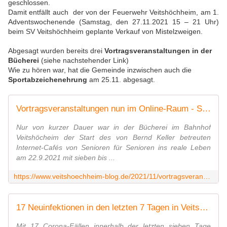
geschlossen.
Damit entfällt auch der von der Feuerwehr Veitshöchheim, am 1.
Adventswochenende (Samstag, den 27.11.2021 15 – 21 Uhr)
beim SV Veitshöchheim geplante Verkauf von Mistelzweigen.
Abgesagt wurden bereits drei
Vortragsveranstaltungen in der
Bücherei
(siehe nachstehender Link)
Wie zu hören war, hat die Gemeinde inzwischen auch die
Sportabzeichenehrung
am 25.11. abgesagt.
Vortragsveranstaltungen nun im Online-Raum - Start ins reale Leben des Internetcafés für Senioren in der Veitshöchheimer Bücherei im Bahnhof nur von kurzer Dauer - Veitshöchheim News
Nur von kurzer Dauer war in der Bücherei im Bahnhof
Veitshöcheim der Start des von Bernd Keller betreuten
Internet-Cafés von Senioren für Senioren ins reale Leben
am 22.9.2021 mit sieben bis ...
https://www.veitshoechheim-blog.de/2021/11/vortragsveranstaltungen-nun-im-online-raum-start-ins-reale-leben-des-internetcafes-fur-senioren-in-der-veitshochheimer-bucherei-im-b
17 Neuinfektionen in den letzten 7 Tagen in Veitshöchheim - In Landkreis und Stadt Würzburg neuer Höchststand - Impfstrategie im Landkreis - Neue Corona-Regeln ab 16.11. - Veitshöchheim News
Mit 17 Corona-Fällen innerhalb der letzten sieben Tage