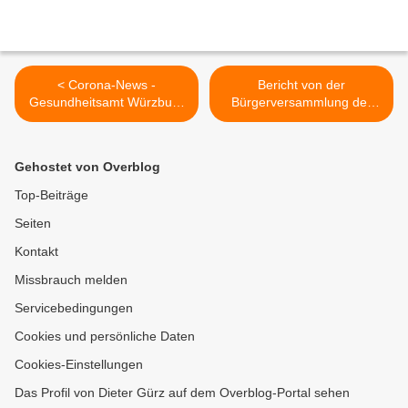
< Corona-News -
Bericht von der
Gesundheitsamt Würzburg
Bürgerversammlung der
klärt auf: Nach Kontakt zu
Gemeinde Veitshöchheim -
einer Corona-positiven
Teil 1: Anliegen der Bürger
Person: Was ist zu tun? /
und Ereignisse des Jahres
Gehostet von Overblog
Testkapazitäten im
2021 >
Landkreis werden erhöht /
Top-Beiträge
Landrat wirbt für
Seiten
Grippeschutzimpfung
Kontakt
Missbrauch melden
Servicebedingungen
Cookies und persönliche Daten
Cookies-Einstellungen
Das Profil von Dieter Gürz auf dem Overblog-Portal sehen