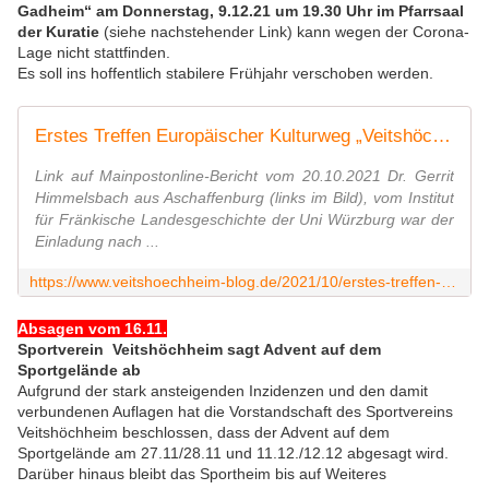
Gadheim“ am Donnerstag, 9.12.21 um 19.30 Uhr im Pfarrsaal
der Kuratie
(siehe nachstehender Link) kann wegen der Corona-
Lage nicht stattfinden.
Es soll ins hoffentlich stabilere Frühjahr verschoben werden.
Erstes Treffen Europäischer Kulturweg „Veitshöchheim - Gadheim": Bürgermitwirkung und aktive Erinnerungsarbeit gefragt - Nächstes Treffen zur Stoffsammlung am 9. Dezember 2021 - Veitshöchheim News
Link auf Mainpostonline-Bericht vom 20.10.2021 Dr. Gerrit
Himmelsbach aus Aschaffenburg (links im Bild), vom Institut
für Fränkische Landesgeschichte der Uni Würzburg war der
Einladung nach ...
https://www.veitshoechheim-blog.de/2021/10/erstes-treffen-europaischer-kulturweg-veitshochheim-gadheim-burgermitwirkung-und-aktive-erinnerungsarbeit-gefragt-nachstes-tre.html
Absagen vom 16.11.
Sportverein Veitshöchheim sagt Advent auf dem
Sportgelände ab
Aufgrund der stark ansteigenden Inzidenzen und den damit
verbundenen Auflagen hat die Vorstandschaft des Sportvereins
Veitshöchheim beschlossen, dass der Advent auf dem
Sportgelände am 27.11/28.11 und 11.12./12.12 abgesagt wird.
Darüber hinaus bleibt das Sportheim bis auf Weiteres