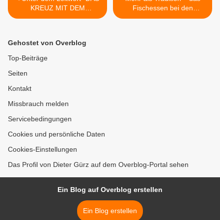
KREUZ MIT DEM
Fischessen bei den
FRIEDEN" findet in der
NaturFreunden >
Fastenzeit jeden Freitag um
17.00 Uhr eine Reihe von
Gehostet von Overblog
Angeboten statt
Top-Beiträge
Seiten
Kontakt
Missbrauch melden
Servicebedingungen
Cookies und persönliche Daten
Cookies-Einstellungen
Das Profil von Dieter Gürz auf dem Overblog-Portal sehen
Ein Blog auf Overblog erstellen
Ein Blog erstellen