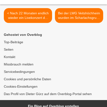
< Nach 22 Monaten endlich
Bei der LWG Veitshöchheim
wieder ein Livekonzert der
wurden im Scharlachsgrund
Sing- und Musikschule
die ersten Trüffel geerntet -
Veitshöchheim: Musik zum
Weinbaupräsident
Feierabend
Steinmann gerät ins
Gehostet von Overblog
Schwärmen >
Top-Beiträge
Seiten
Kontakt
Missbrauch melden
Servicebedingungen
Cookies und persönliche Daten
Cookies-Einstellungen
Das Profil von Dieter Gürz auf dem Overblog-Portal sehen
Ein Blog auf Overblog erstellen