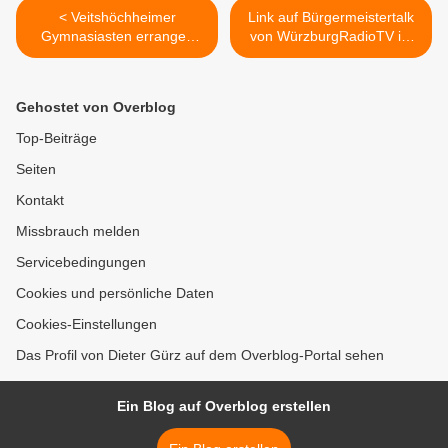
< Veitshöchheimer
Link auf Bürgermeistertalk
Gymnasiasten errangen
von WürzburgRadioTV im
einen der acht Landessiege
Oktober >
im Geschichtswettbewerb
des Bundespräsidenten
Gehostet von Overblog
2020/2021 »Bewegte
Zeiten. Sport macht
Top-Beiträge
Gesellschaft«
Seiten
Kontakt
Missbrauch melden
Servicebedingungen
Cookies und persönliche Daten
Cookies-Einstellungen
Das Profil von Dieter Gürz auf dem Overblog-Portal sehen
Ein Blog auf Overblog erstellen