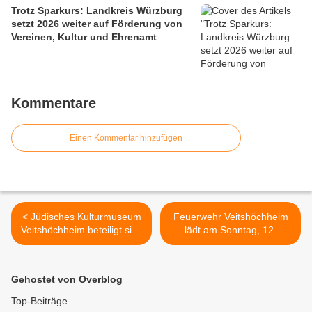
Trotz Sparkurs: Landkreis Würzburg
setzt 2026 weiter auf Förderung von
Vereinen, Kultur und Ehrenamt
Kommentare
Einen Kommentar hinzufügen
< Jüdisches Kulturmuseum
Feuerwehr Veitshöchheim
Veitshöchheim beteiligt sich
lädt am Sonntag, 12.
zum elften Mal an der
September zum Heimspiel
unterfränkischen
des SVV ab 14.30 bis 17.00
Museumsaktion "Kunst geht
Uhr erneut zum Aktionstag
Gehostet von Overblog
fremd" - Im JKM zu Gast ist
ein >
eine historische Bing-
Top-Beiträge
Eisenbahn aus dem Jahr