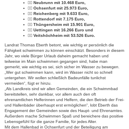
🏊‍♂️
Neubrunn mit 10.468 Euro,
🏊‍♂️
Ochsenfurt mit 25.973 Euro,
🏊‍♂️
Reichenberg mit 9.633 Euro,
🏊‍♂️
Rottendorf mit 7.175 Euro,
🏊‍♂️
Thüngersheim mit 15.901 Euro,
🏊‍♂️
Uettingen mit 16.266 Euro und
🏊‍♂️
Veitshöchheim mit 53.526 Euro.
Landrat Thomas Eberth betont, wie wichtig er persönlich die
Fähigkeit schwimmen zu können einschätzt. Besonders in diesem
Jahr, wo viele Bürger Urlaub daheim gemacht haben und
teilweise im Main schwimmen gegangen sind, habe man
gemerkt, wie wichtig es sei, sich sicher im Wasser zu bewegen.
„Wer gut schwimmen kann, wird im Wasser nicht so schnell
untergehen. Wir wollen schließlich Badeunfälle tunlichst
vermeiden“, fügt er hinzu.
„Als Landkreis sind wir allen Gemeinden, die ein Schwimmbad
bereitstellen, sehr dankbar, vor allem auch den oft
ehrenamtlichen Helferinnen und Helfern, die den Betrieb der Frei-
und Hallenbäder überhaupt erst ermöglichen“, lobt Eberth das
Engagement der Gemeinden sowie des Haupt- und Ehrenamtes.
Außerdem mache Schwimmen Spaß und bereichere das positive
Lebensgefühl für die ganze Familie, für jedes Alter.
Mit dem Hallenbad in Ochsenfurt und der Beteiligung am