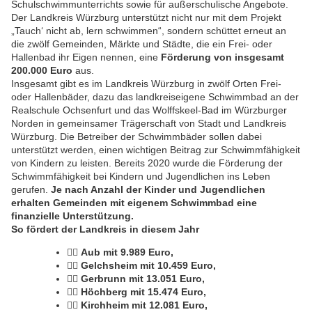
Schulschwimmunterrichts sowie für außerschulische Angebote.
Der Landkreis Würzburg unterstützt nicht nur mit dem Projekt
„Tauch‘ nicht ab, lern schwimmen“, sondern schüttet erneut an
die zwölf Gemeinden, Märkte und Städte, die ein Frei- oder
Hallenbad ihr Eigen nennen, eine
Förderung von insgesamt
200.000 Euro
aus.
Insgesamt gibt es im Landkreis Würzburg in zwölf Orten Frei-
oder Hallenbäder, dazu das landkreiseigene Schwimmbad an der
Realschule Ochsenfurt und das Wolffskeel-Bad im Würzburger
Norden in gemeinsamer Trägerschaft von Stadt und Landkreis
Würzburg. Die Betreiber der Schwimmbäder sollen dabei
unterstützt werden, einen wichtigen Beitrag zur Schwimmfähigkeit
von Kindern zu leisten. Bereits 2020 wurde die Förderung der
Schwimmfähigkeit bei Kindern und Jugendlichen ins Leben
gerufen.
Je nach Anzahl der Kinder und Jugendlichen
erhalten Gemeinden mit eigenem Schwimmbad eine
finanzielle Unterstützung.
So fördert der Landkreis in diesem Jahr
🏊‍♂️
Aub mit 9.989 Euro,
🏊‍♂️
Gelchsheim mit 10.459 Euro,
🏊‍♂️
Gerbrunn mit 13.051 Euro,
🏊‍♂️
Höchberg mit 15.474 Euro,
🏊‍♂️
Kirchheim mit 12.081 Euro,