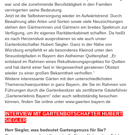
war und die zunehmende Berufstätigkeit in den Familien
verringerten seine Bedeutung.
Jetzt ist die Selbstversorgung wieder im Aufwärtstrend. Durch
Bewahrung alter Arten und Sorten sowie viele Neuzüchtungen
stehen den Gärtnerinnen und Gärtnern ein breites Spektrum zur
Verfügung, um ihr eigenes Raritätenkabinett schaffen. Da heißt
es nach Herzenslust ausprobieren so wie auch unser
Gartenbotschafter Hubert Siegler. Ganz in der Nähe von
Würzburg empfiehlt er als besonderes Kleinod unter den
Streuobstpfaden in Bayern den Astheimer Quittenpfad: „Er
entstand im Rahmen eines Rekultivierungsprojektes für Quitten
und hat damit einer fast in Vergessenheit geratenen Obstart
wieder zu einer großen Bekanntheit verholfen.“
Weitere interessante Gärten mit den unterschiedlichsten
Themenschwerpunkten in ganz Bayern, die Sie im Rahmen von
Führungen durch die Gartenbesitzer als zertifizierte Gästeführer
„Gartenerlebnis Bayern“ oder auch selbstständig besuchen
können, finden Sie online unter www.gaerten.bayern.de
INTERVIEW MIT GARTENBOTSCHAFTER HUBERT
SIEGLER
Herr Siegler, was bedeutet Gartengenuss für Sie?