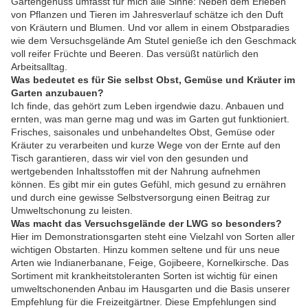
Gartengenuss umfasst für mich alle Sinne: Neben dem Erleben
von Pflanzen und Tieren im Jahresverlauf schätze ich den Duft
von Kräutern und Blumen. Und vor allem in einem Obstparadies
wie dem Versuchsgelände Am Stutel genieße ich den Geschmack
voll reifer Früchte und Beeren. Das versüßt natürlich den
Arbeitsalltag.
Was bedeutet es für Sie selbst Obst, Gemüse und Kräuter im
Garten anzubauen?
Ich finde, das gehört zum Leben irgendwie dazu. Anbauen und
ernten, was man gerne mag und was im Garten gut funktioniert.
Frisches, saisonales und unbehandeltes Obst, Gemüse oder
Kräuter zu verarbeiten und kurze Wege von der Ernte auf den
Tisch garantieren, dass wir viel von den gesunden und
wertgebenden Inhaltsstoffen mit der Nahrung aufnehmen
können. Es gibt mir ein gutes Gefühl, mich gesund zu ernähren
und durch eine gewisse Selbstversorgung einen Beitrag zur
Umweltschonung zu leisten.
Was macht das Versuchsgelände der LWG so besonders?
Hier im Demonstrationsgarten steht eine Vielzahl von Sorten aller
wichtigen Obstarten. Hinzu kommen seltene und für uns neue
Arten wie Indianerbanane, Feige, Gojibeere, Kornelkirsche. Das
Sortiment mit krankheitstoleranten Sorten ist wichtig für einen
umweltschonenden Anbau im Hausgarten und die Basis unserer
Empfehlung für die Freizeitgärtner. Diese Empfehlungen sind