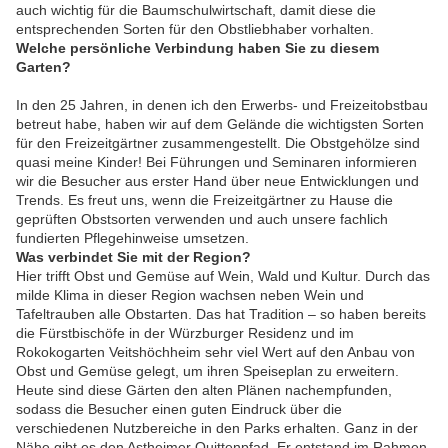
auch wichtig für die Baumschulwirtschaft, damit diese die
entsprechenden Sorten für den Obstliebhaber vorhalten.
Welche persönliche Verbindung haben Sie zu diesem
Garten?
In den 25 Jahren, in denen ich den Erwerbs- und Freizeitobstbau
betreut habe, haben wir auf dem Gelände die wichtigsten Sorten
für den Freizeitgärtner zusammengestellt. Die Obstgehölze sind
quasi meine Kinder! Bei Führungen und Seminaren informieren
wir die Besucher aus erster Hand über neue Entwicklungen und
Trends. Es freut uns, wenn die Freizeitgärtner zu Hause die
geprüften Obstsorten verwenden und auch unsere fachlich
fundierten Pflegehinweise umsetzen.
Was verbindet Sie mit der Region?
Hier trifft Obst und Gemüse auf Wein, Wald und Kultur. Durch das
milde Klima in dieser Region wachsen neben Wein und
Tafeltrauben alle Obstarten. Das hat Tradition – so haben bereits
die Fürstbischöfe in der Würzburger Residenz und im
Rokokogarten Veitshöchheim sehr viel Wert auf den Anbau von
Obst und Gemüse gelegt, um ihren Speiseplan zu erweitern.
Heute sind diese Gärten den alten Plänen nachempfunden,
sodass die Besucher einen guten Eindruck über die
verschiedenen Nutzbereiche in den Parks erhalten. Ganz in der
Nähe gibt es den Astheimer Quittenpfad. Er entstand im Rahmen