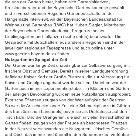
die uns der Garten bietet, haben sich Garteninitiativen,
Kreisfachberater und die Bayerische Gartenakademie gewählt
und in verschiedenen Regionen Gartenbotschafter in der
Hängematte interviewt. An der Bayerischen Landesanstalt für
Weinbau und Gartenbau (LWG) hat Hubert Siegler, Mitarbeiter
der Bayerischen Gartenakademie, Fragen zu seinen
Lieblingsgärten und -pflanzen (siehe unten) beantwortet. Die
Gespräche mit Botschaftern aus anderen Regionen sind in der
jeweiligen regionalen Tagespresse und auch online unter
www.gaerten.bayern.de zu finden.
Nutzgarten im Spiegel der Zeit
Der Garten war lange Zeit unabdingbar zur Selbstversorgung mit
frischem Obst und Gemüse. Bereits in seiner Landgüterordnung
definierte Kaiser Karl der Große Pflanzen, die zur Versorgung für
Kaiser und Gefolge angebaut werden sollten. Daneben war der
Garten auch immer Experimentierstube – in Klöstern und Gärten
der adeligen Bevölkerung wurden neue Nutzpflanzen ausprobiert.
Exotische Pflanzen zeugten von der Weltläufigkeit der Besitzer.
So war die Artischocke lange Zeit eine Schmuckpflanze in Gärten
des französischen Landadels, bevor sie als Delikatesse auf den
Tisch kam. Und die Orangerien, die sich in vielen herrschaftlichen
Gärten finden, zeugen von der Freude an besonderen Pflanzen.
In der Neuzeit verschwanden die Nutzgärten – frisches Gemüse
und Obst, das immer und überall in den Supermärkten verfügbar