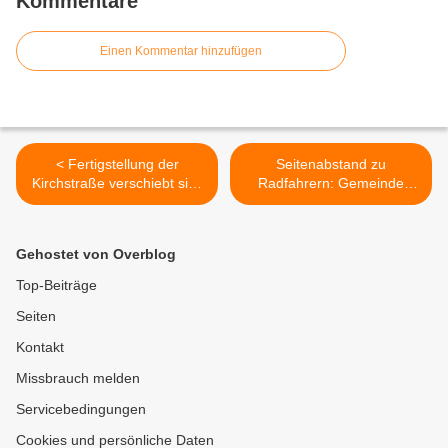
Kommentare
Einen Kommentar hinzufügen
< Fertigstellung der
Seitenabstand zu
Kirchstraße verschiebt sich
Radfahrern: Gemeinde
fast um ein Jahr bis
Veitshöchheim startet
Oktober 2022
Aufklärungskampagne für
mehr Sicherheit >
Gehostet von Overblog
Top-Beiträge
Seiten
Kontakt
Missbrauch melden
Servicebedingungen
Cookies und persönliche Daten