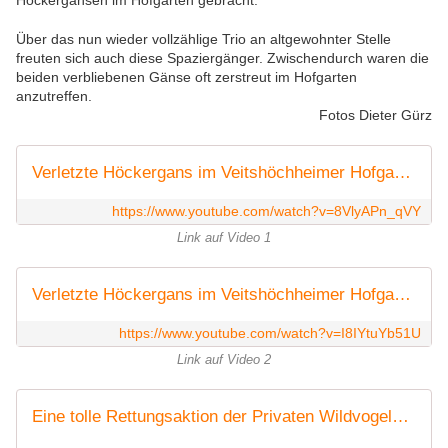
Höckergänsen im Hofgarten gebracht.
Über das nun wieder vollzählige Trio an altgewohnter Stelle
freuten sich auch diese Spaziergänger. Zwischendurch waren die
beiden verbliebenen Gänse oft zerstreut im Hofgarten
anzutreffen.
Fotos Dieter Gürz
Verletzte Höckergans im Veitshöchheimer Hofgarten wieder hergestellt - Teil 1 -
https://www.youtube.com/watch?v=8VlyAPn_qVY
Link auf Video 1
Verletzte Höckergans im Veitshöchheimer Hofgarten wieder hergestellt - Teil 2 -
https://www.youtube.com/watch?v=I8IYtuYb51U
Link auf Video 2
Eine tolle Rettungsaktion der Privaten Wildvogelhilfe Kitzinger Land für Höckergans im Veitshöchheimer Hofgarten - Veitshöchheim News