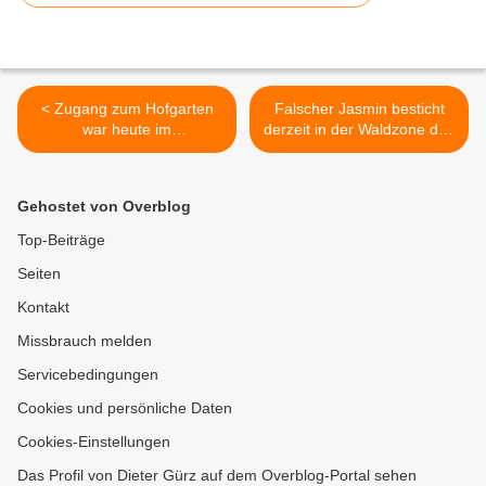
< Zugang zum Hofgarten
Falscher Jasmin besticht
war heute im
derzeit in der Waldzone des
Rathausinnenhof gesperrt
Veitshöchheimer
Hofgartens mit seiner
Blütenfülle und starkem
Gehostet von Overblog
Duft >
Top-Beiträge
Seiten
Kontakt
Missbrauch melden
Servicebedingungen
Cookies und persönliche Daten
Cookies-Einstellungen
Das Profil von Dieter Gürz auf dem Overblog-Portal sehen