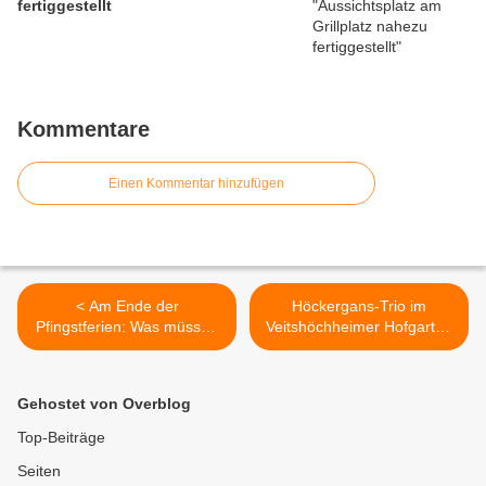
fertiggestellt
Kommentare
Einen Kommentar hinzufügen
< Am Ende der
Höckergans-Trio im
Pfingstferien: Was müssen
Veitshöchheimer Hofgarten
Reiserückkehrer beachten?
wieder komplett >
Landratsamt klärt auf
Gehostet von Overblog
Top-Beiträge
Seiten