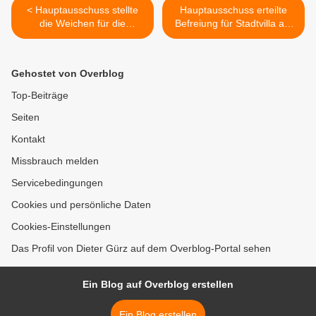
< Hauptausschuss stellte
Hauptausschuss erteilte
die Weichen für die
Befreiung für Stadtvilla auf
Badesaison 2021 im
letzter Baulücke im
Geisbergbad Veitshöchheim
Speckertsweg >
- Regelungen wie im
Gehostet von Overblog
Vorjahr, nun aber
Dauerkarten möglich
Top-Beiträge
Seiten
Kontakt
Missbrauch melden
Servicebedingungen
Cookies und persönliche Daten
Cookies-Einstellungen
Das Profil von Dieter Gürz auf dem Overblog-Portal sehen
Ein Blog auf Overblog erstellen
Ein Blog erstellen