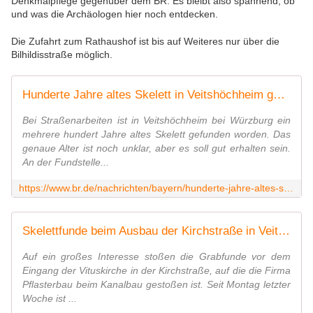
Denkmalpflege gegenüber dem BR. Es bleibt also spannend, ob
und was die Archäologen hier noch entdecken.
Die Zufahrt zum Rathaushof ist bis auf Weiteres nur über die
Bilhildisstraße möglich.
Hunderte Jahre altes Skelett in Veitshöchheim gefunden
Bei Straßenarbeiten ist in Veitshöchheim bei Würzburg ein
mehrere hundert Jahre altes Skelett gefunden worden. Das
genaue Alter ist noch unklar, aber es soll gut erhalten sein.
An der Fundstelle...
https://www.br.de/nachrichten/bayern/hunderte-jahre-altes-skelett-in-veitshoechheim-gefunden,STndz26
Skelettfunde beim Ausbau der Kirchstraße in Veitshöchheim sorgen für Aufsehen - Veitshöchheim News
Auf ein großes Interesse stoßen die Grabfunde vor dem
Eingang der Vituskirche in der Kirchstraße, auf die die Firma
Pflasterbau beim Kanalbau gestoßen ist. Seit Montag letzter
Woche ist ...