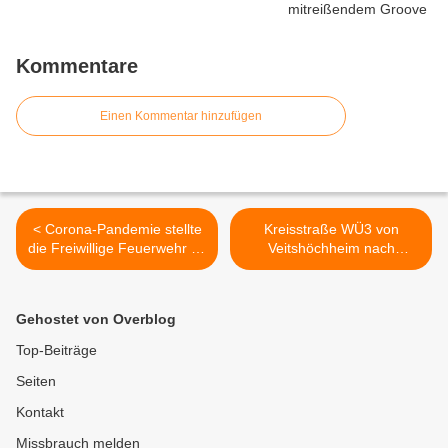
Kommentare
Einen Kommentar hinzufügen
< Corona-Pandemie stellte
Kreisstraße WÜ3 von
die Freiwillige Feuerwehr im
Veitshöchheim nach
Jahr 2020 vor besondere
Gadheim und WÜ 21 nach
Herausforderungen - Ein
Oberdürrbach ab 1. März
Jahresrückblick
2021 für neun Monate voll
Gehostet von Overblog
gesperrt >
Top-Beiträge
Seiten
Kontakt
Missbrauch melden