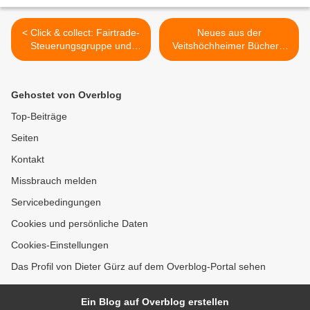
< Click & collect: Fairtrade-
Neues aus der
Steuerungsgruppe und
Veitshöchheimer Bücherei
Reisebüro am Hofgarten
im Bahnhof: U.a. stellt sich
bieten faire Produkte im
die neue Leiterin Dr. Astrida
Laden und zum Abholen an
Wallat per Video von
Gehostet von Overblog
WürzburgRadio vor >
Top-Beiträge
Seiten
Kontakt
Missbrauch melden
Servicebedingungen
Cookies und persönliche Daten
Cookies-Einstellungen
Das Profil von Dieter Gürz auf dem Overblog-Portal sehen
Ein Blog auf Overblog erstellen