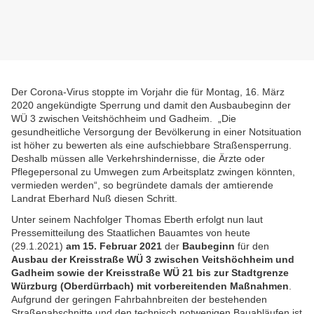
Der Corona-Virus stoppte im Vorjahr die für Montag, 16. März
2020 angekündigte Sperrung und damit den Ausbaubeginn der
WÜ 3 zwischen Veitshöchheim und Gadheim. „Die
gesundheitliche Versorgung der Bevölkerung in einer Notsituation
ist höher zu bewerten als eine aufschiebbare Straßensperrung.
Deshalb müssen alle Verkehrshindernisse, die Ärzte oder
Pflegepersonal zu Umwegen zum Arbeitsplatz zwingen könnten,
vermieden werden“, so begründete damals der amtierende
Landrat Eberhard Nuß diesen Schritt.
Unter seinem Nachfolger Thomas Eberth erfolgt nun laut
Pressemitteilung des Staatlichen Bauamtes von heute
(29.1.2021)
am 15. Februar 2021
der
Baubeginn
für den
Ausbau der Kreisstraße WÜ 3 zwischen Veitshöchheim und
Gadheim sowie der Kreisstraße WÜ 21 bis zur Stadtgrenze
Würzburg (Oberdürrbach)
mit vorbereitenden Maßnahmen
.
Aufgrund der geringen Fahrbahnbreiten der bestehenden
Straßenabschnitte und den technisch notwenigen Bauabläufen ist