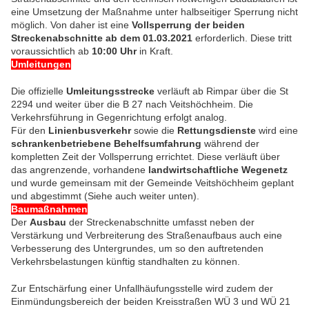
eine Umsetzung der Maßnahme unter halbseitiger Sperrung nicht
möglich. Von daher ist eine
Vollsperrung der beiden
Streckenabschnitte ab dem 01.03.2021
erforderlich. Diese tritt
voraussichtlich ab
10:00 Uhr
in Kraft.
Umleitungen
Die offizielle
Umleitungsstrecke
verläuft ab Rimpar über die St
2294 und weiter über die B 27 nach Veitshöchheim. Die
Verkehrsführung in Gegenrichtung erfolgt analog.
Für den
Linienbusverkehr
sowie die
Rettungsdienste
wird eine
schrankenbetriebene Behelfsumfahrung
während der
kompletten Zeit der Vollsperrung errichtet. Diese verläuft über
das angrenzende, vorhandene
landwirtschaftliche Wegenetz
und wurde gemeinsam mit der Gemeinde Veitshöchheim geplant
und abgestimmt (Siehe auch weiter unten).
Baumaßnahmen
Der
Ausbau
der Streckenabschnitte umfasst neben der
Verstärkung und Verbreiterung des Straßenaufbaus auch eine
Verbesserung des Untergrundes, um so den auftretenden
Verkehrsbelastungen künftig standhalten zu können.
Zur Entschärfung einer Unfallhäufungsstelle wird zudem der
Einmündungsbereich der beiden Kreisstraßen WÜ 3 und WÜ 21