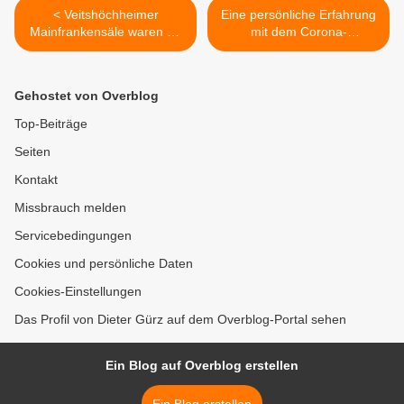
< Veitshöchheimer
Eine persönliche Erfahrung
Mainfrankensäle waren an
mit dem Corona-
elf Tagen Veranstaltungsort
Testzentrum des
der Zweiten Juristischen
Landkreises Würzburg -
Staatsprüfung
Schneller gehts nicht >
Gehostet von Overblog
Top-Beiträge
Seiten
Kontakt
Missbrauch melden
Servicebedingungen
Cookies und persönliche Daten
Cookies-Einstellungen
Das Profil von Dieter Gürz auf dem Overblog-Portal sehen
Ein Blog auf Overblog erstellen