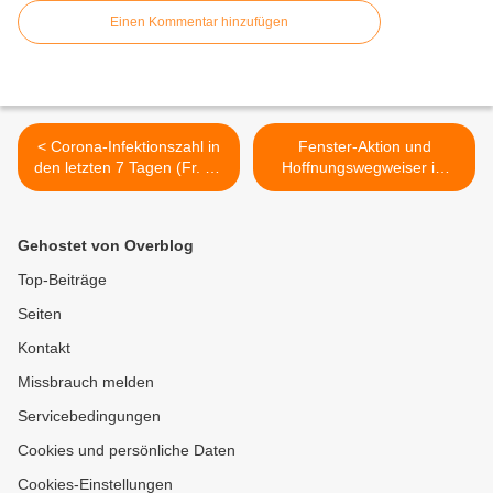
Einen Kommentar hinzufügen
< Corona-Infektionszahl in
Fenster-Aktion und
den letzten 7 Tagen (Fr. bis
Hoffnungswegweiser im
Fr. 4.12.. ) in Veitshöchheim
Advent des Kindergartens
mit + 12 am höchsten im
Sankt Martin in
Landkreis - Positiver Test in
Veitshöchheim >
Gehostet von Overblog
der Grundschule
Veitshöchheim
Top-Beiträge
Seiten
Kontakt
Missbrauch melden
Servicebedingungen
Cookies und persönliche Daten
Cookies-Einstellungen