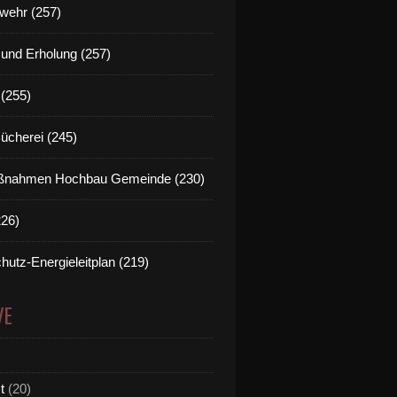
wehr (257)
t und Erholung (257)
(255)
Bücherei (245)
nahmen Hochbau Gemeinde (230)
226)
hutz-Energieleitplan (219)
VE
t
(20)