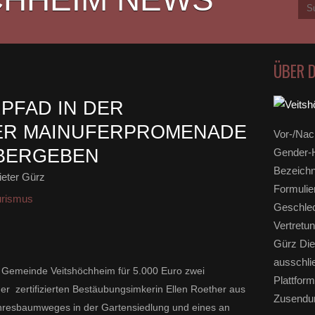
ÜBER 
PFAD IN DER
ER MAINUFERPROMENADE
Vor-/Nac
ÜBERGEBEN
Gender-H
Bezeichn
eter Gürz
Formulie
urismus
Geschlec
Vertretun
Gürz Die
ausschli
er Gemeinde Veitshöchheim für 5.000 Euro zwei
Plattform
er zertifizierten Bestäubungsimkerin Ellen Roether aus
Zusendun
ahresbaumweges in der Gartensiedlung und eines
an