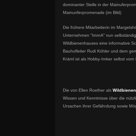
dominanter Stelle in der Mainuferpr
Mainunferpromenade (im Bild)
Die frühere Mitarbeiterin im Margetsh
Unternehmen "ImmA" nun selbständig g
Wildbienenhauses eine informative Sch
Bauhofleiter Rudi Köhler und dem gemei
Kräml ist als Hobby-Imker selbst vom
Die von
Ellen Roether
als
Wildbiene
Wissen und Kenntnisse über die nützl
Ursachen ihrer Gefährdung sowie Mögl