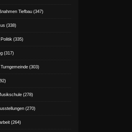
nahmen Tiefbau (347)
us (338)
Politik (335)
g (317)
 Turngemeinde (303)
92)
Musikschule (278)
Ausstellungen (270)
rbeit (264)