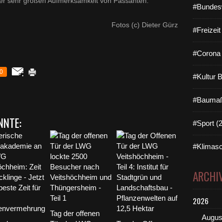
iner sehr großen Aufmerksamkeit von Passanten.
#Bundes
Fotos (c) Dieter Gürz
#Freizei
#Corona 
0
#Kultur 
#Baumaß
NNTE:
#Sport (
#Klimasc
ARCHI
2026
Tag der offenen
Augus