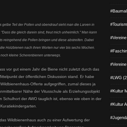
#Baumaß
#Tourism
s gelbe Teil der Pollen und obendrauf sieht man die Larven in
"Dass die gleich darein sind, freut mich unheimlich." Man kann
#Vereine 
ts reingehend die Pollen bringen und diese abstreifen. Dabei
 die Holzbienen nach ihren Worten nur vier bis sechs Wochen.
#Faschin
t noch kleine Scherenbienen unterwegs.
#Vereine
ass vor gut
einem Jahr die Biene nicht zuletzt durch das
ittelpunkt der öffentlichen Diskussion stand. Er habe
#LWG (2
 Wildbienenhaus-Offerte aufgegriffen, zumal dieses ja
#Kultur 
unmittelbarer Nähe der Vitusschule als Erziehungsobjekt
n Schulhort der AWO tauglich ist, ebenso wie oben in der
#Kultur 
Kuratiekindergarten.
#Jugenda
r das Wildbienenhaus auch zu einer Aufwertung der