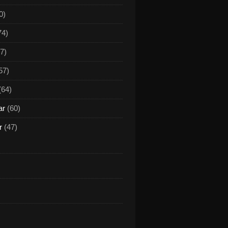
0)
74)
7)
57)
(64)
ar
(60)
r
(47)