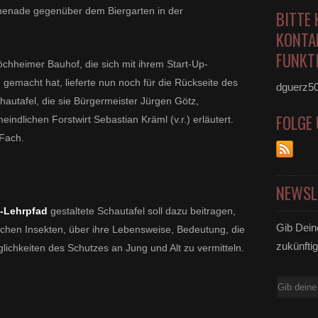
omenade
gegenüber dem Biergarten in der
BITTE 
KONTA
FUNKTI
öchheimer Bauhof, die sich mit ihrem Start-Up-
emacht hat, lieferte nun noch für die Rückseite des
dguerz5
autafel, die sie Bürgermeister Jürgen Götz,
FOLGE
ndlichen Forstwirt Sebastian Kräml (v.r.) erläutert.
 Fach.
NEWSL
n-Lehrpfad
gestaltete Schautafel soll dazu beitragen,
Gib Dein
ichen Insekten, über ihre Lebensweise, Bedeutung, die
zukünftig
ichkeiten des Schutzes an Jung und Alt zu vermitteln.
E-
Mail