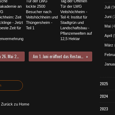
sche
Tür der LWG
Tag der Offenen
nakademie an
lockte 2500
Tür der LWG
Juli
(9
WG
Besucher nach
Veitshöchheim -
Juni
(
öchheim: Zeit
Veitshöchheim und
Teil 4: Institut für
cklinge - Jetzt
Thüngersheim -
Stadtgrün und
Mai
(4
 beste Zeit für
Teil 1
Landschaftsbau -
Pflanzenwelten auf
April
(
zenvermehrung
12,5 Hektar
März
Febru
Aus der Gemeinderatssitzung vom 26. Mai 2020: Dankesworte für Winfried Knötgen - Beate Hofstetter rückt für Bettina Fraas nach - Christina Feiler wieder Behindertenreferentin
Am 1. Juni eröffnet das Restaurant KASKADE in den Mainfrankensälen mit Außenterrasse - Separater Biergarten auf der Wiese
Janua
2025
n
2024
Zurück zu Home
2023