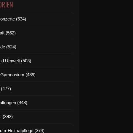
ORIEN
Konzerte (634)
aft (562)
de (524)
nd Umwelt (503)
g Gymnasium (489)
 (477)
altungen (448)
s (392)
um-Heimatpflege (374)