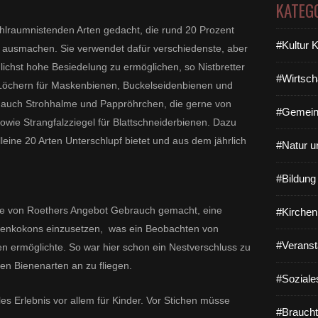
KATEG
ohlraumnistenden Arten gedacht, die rund 20 Prozent
#Kultur 
e ausmachen. Sie verwendet dafür verschiedenste, aber
ichst hohe Besiedelung zu ermöglichen, so Nistbretter
#Wirtsch
 Löchern für Maskenbienen, Buckelseidenbienen und
, auch Strohhalme und Pappröhrchen, die gerne von
#Gemein
e Strangfalzziegel für Blattschneiderbienen. Dazu
leine 20 Arten Unterschlupf bietet und aus dem jährlich
#Natur u
#Bildun
tte von Roethers Angebot Gebrauch gemacht, eine
#Kirchen
enenkokons einzusetzen, was ein Beobachten von
#Veranst
n ermöglichte. So war hier schon ein Nestverschluss zu
nen Bienenarten an zu fliegen.
#Soziale
les Erlebnis vor allem für Kinder. Vor Stichen müsse
#Braucht