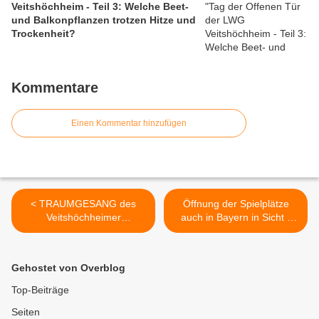
Veitshöchheim - Teil 3: Welche Beet-
und Balkonpflanzen trotzen Hitze und
Trockenheit?
Kommentare
Einen Kommentar hinzufügen
< TRAUMGESANG des
Öffnung der Spielplätze
Veitshöchheimer
auch in Bayern in Sicht -
Komponisten Toni Völker in
Bundesweit unterschiedlich
der Nacht zum 1. Mai in der
geregelt >
Concerteo Bavarese-
Gehostet von Overblog
Sendung von BR2 zu hören
Top-Beiträge
Seiten