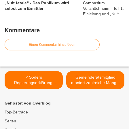
„Nuit fatale“ - Das Publikum wird
selbst zum Ermittler
Kommentare
Einen Kommentar hinzufügen
< Söders
Gemeinderatsmitglied
Regierungserklärung:
moniert zahlreiche Mängel
Bayern zahlt Künstlern
bei der Sanierung des
3.000 Euro Honorarausfall,
Kreisverkehrs der WÜ 3 in
Kitagebühren für drei
Veitshöchheim >
Gehostet von Overblog
Monate und verdoppelt
Sportförder-Pauschale für
Top-Beiträge
Vereine - Maskenpflicht ab
Seiten
27.4.