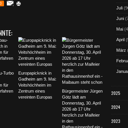
0
Juli
(9
Juni
(
Mai
(4
NNTE:
April
(
März
Febru
Janua
-Turbo
Europapicknick in
Gadheim am 9. Mai:
m für
Veitshöchheim im
rfahren
Zentrum eines
Bürgermeister Jürgen
2025
vereinten Europas
Götz lädt am
Donnerstag, 30. April
2024
2026 ab 17 Uhr
herzlich zur Maifeier
2023
in den
Rathausinnenhof ein -