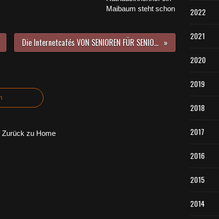
Maibaum steht schon
2022
2021
Die Internetcafés VON SENIOREN FÜR SENIOREN (auch Veitshöchheim) machen mit virtuellen Thementagen weiter
2020
2019
n
2018
2017
Zurück zu Home
2016
2015
2014