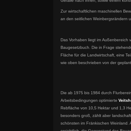
Gefälle nach innen, sowie einem kont
Zur wirtschaftlichen maschinellen Bewi
an den seitlichen Weinbergsrändern 
Das Vorhaben liegt im Außenbereich v
Baugesetzbuch. Die in Frage stehende
Fläche für die Landwirtschaft, eine T
wie oben beschrieben von der geplant
Die ab 1975 bis 1984 durch Flurbere
Arbeitsbedingungen
optimierte
Veits
Rebfläche von 10,5 Hektar und 1,3 H
besonders groß, zählt aber landschaft
schönsten im Fränkischen Weinland. Au
ersichtlich, die Gegenstand des Bauan