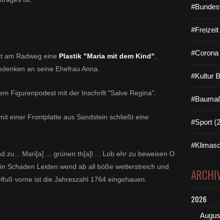
#Bundes
#Freizei
#Corona 
rekt am Radweg eine
Plastik "Maria mit dem Kind"
,
Gedenken an seine Ehefrau Anna.
#Kultur 
tem Figurenpodest mit der Inschrift "Salve Regina".
#Baumaß
it einer Frontplatte aus Sandstein schließt eine
#Sport (
#Klimasc
und zu... Mari[a] ... grünen th[a]l ... Lob ehr zu beweisen O
in Schaden Leiden wend ab all böße wetterstreich und
ARCHI
elfuß vorne ist die Jahreszahl 1764 eingehauen.
2026
Augus