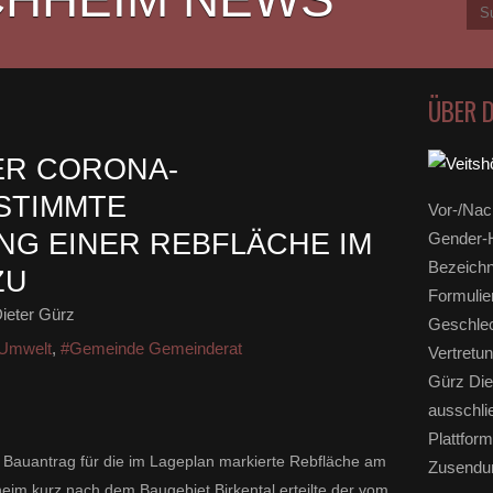
ÜBER 
ER CORONA-
STIMMTE
Vor-/Nac
G EINER REBFLÄCHE IM
Gender-H
Bezeichn
ZU
Formulie
ieter Gürz
Geschlec
 Umwelt
,
#Gemeinde Gemeinderat
Vertretun
Gürz Die
ausschli
Plattform
auantrag für die im Lageplan markierte Rebfläche am
Zusendun
im kurz nach dem Baugebiet Birkental erteilte der vom