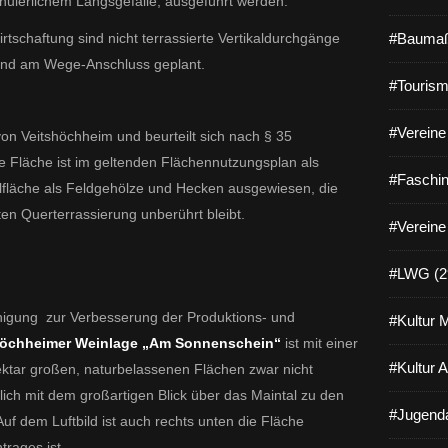
inuierlichem Längsgefälle, ausgeführt werden.
rtschaftung sind nicht terrassierte Vertikaldurchgänge
#Baumaß
und am Wege-Anschluss geplant.
#Tourism
#Vereine 
on Veitshöchheim und beurteilt sich nach § 35
 Fläche ist im geltenden Flächennutzungsplan als
#Faschin
eilfläche als Feldgehölze und Hecken ausgewiesen, die
en Querterrassierung unberührt bleibt.
#Vereine
#LWG (2
inigung
zur Verbesserung der Produktions- und
#Kultur 
höchheimer Weinlage „Am Sonnenschein“
ist mit einer
#Kultur 
ektar großen, naturbelassenen Flächen
zwar nicht
lich mit dem großartigen Blick über das Maintal zu den
#Jugenda
f dem Luftbild ist auch rechts unten die Fläche
trages ist.