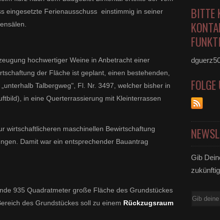
BITTE 
 eingesetzte Ferienausschuss einstimmig in seiner
KONTA
kensälen.
FUNKTI
rzeugung hochwertiger Weine in Anbetracht einer
dguerz5
schaftung der Fläche ist geplant, einen bestehenden,
FOLGE
nterhalb Talbergweg", Fl. Nr. 3497, welcher bisher in
uftbild), in eine Querterrassierung mit Kleinterrassen
r wirtschaftlicheren maschinellen Bewirtschaftung
NEWSL
ungen. Damit war ein entsprechender Bauantrag
Gib Dein
zukünftig
gende 935 Quadratmeter große Fläche des Grundstückes
E-
 Bereich des Grundstückes soll zu einem
Rückzugsraum
Mail