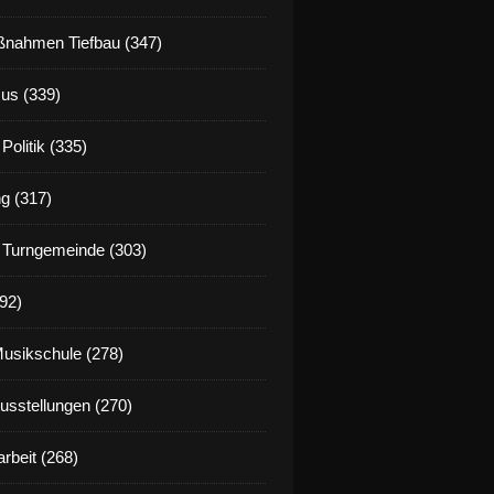
nahmen Tiefbau (347)
us (339)
Politik (335)
g (317)
 Turngemeinde (303)
92)
Musikschule (278)
Ausstellungen (270)
rbeit (268)