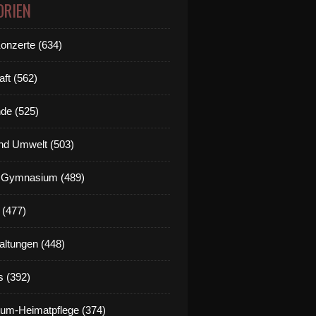
ORIEN
Konzerte (634)
aft (562)
de (525)
nd Umwelt (503)
g Gymnasium (489)
 (477)
altungen (448)
s (392)
um-Heimatpflege (374)