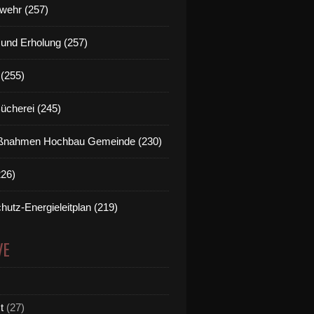
wehr (257)
t und Erholung (257)
(255)
Bücherei (245)
nahmen Hochbau Gemeinde (230)
226)
hutz-Energieleitplan (219)
VE
t
(27)