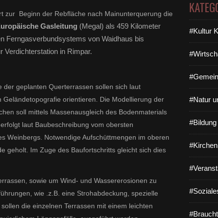
KATEG
rt zur Beginn der Rebfläche nach Mainunterquerung die
Europäische Gasleitung
(Megal) als 459 Kilometer
#Kultur 
hen Ferngasverbundsystems von Waidhaus bis
 Verdichterstation in Rimpar.
#Wirtsch
#Gemein
 der geplanten Querterrassen sollen sich laut
#Natur u
Geländetopografie orientieren. Die Modellierung der
hen soll mittels Massenausgleich des Bodenmaterials
#Bildun
n erfolgt laut Baubeschreibung vom obersten
es Weinbergs. Notwendige Aufschüttmengen im oberen
#Kirchen
geholt. Im Zuge des Baufortschritts gleicht sich dies
#Veranst
errassen, sowie um Wind- und Wassererosionen zu
#Soziale
hrungen, wie .z.B. eine Strohabdeckung, spezielle
ollen die einzelnen Terrassen mit einem leichten
#Braucht