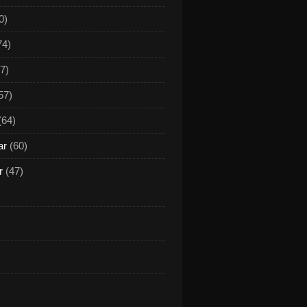
0)
74)
7)
57)
(64)
ar
(60)
r
(47)