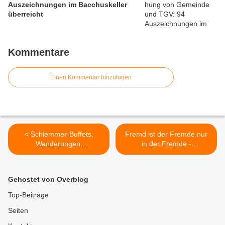
Auszeichnungen im Bacchuskeller
überreicht
Kommentare
Einen Kommentar hinzufügen
< Schlemmer-Buffets,
Fremd ist der Fremde nur
Wanderungen,
in der Fremde -
Einkaufsfahrten, Ausflüge -
Schülerinnen des
Mit 78 Jahren verwöhnt die
Gymnasiums
Veitshöchheimerin Ursula
Veitshöchheim
Gehostet von Overblog
Heidinger mit viel Herzblut
präsentierten eindrucksvoll
ihre Altersgenossen
die Ergebnisse ihrer
Top-Beiträge
Spurensuche bei
Seiten
Geflüchteten,
Ausgewanderten und