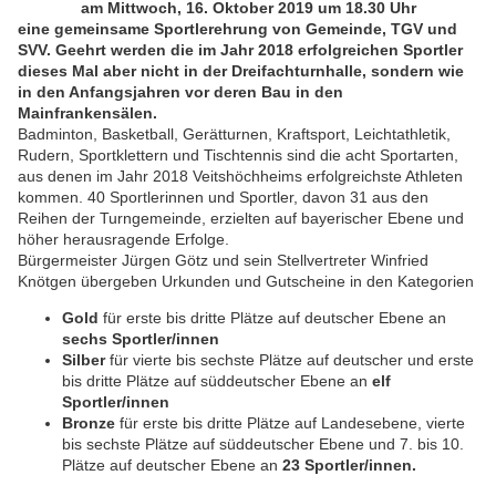
am Mittwoch, 16. Oktober 2019 um 18.30 Uhr
eine gemeinsame Sportlerehrung von Gemeinde, TGV und
SVV. Geehrt werden die im Jahr 2018 erfolgreichen Sportler
dieses Mal aber nicht in der Dreifachturnhalle, sondern wie
in den Anfangsjahren vor deren Bau in den
Mainfrankensälen.
Badminton, Basketball, Gerätturnen, Kraftsport, Leichtathletik,
Rudern, Sportklettern und Tischtennis sind die acht Sportarten,
aus denen im Jahr 2018 Veitshöchheims erfolgreichste Athleten
kommen. 40 Sportlerinnen und Sportler, davon 31 aus den
Reihen der Turngemeinde, erzielten auf bayerischer Ebene und
höher herausragende Erfolge.
Bürgermeister Jürgen Götz und sein Stellvertreter Winfried
Knötgen übergeben Urkunden und Gutscheine in den Kategorien
Gold
für erste bis dritte Plätze auf deutscher Ebene an
sechs Sportler/innen
Silber
für vierte bis sechste Plätze auf deutscher und erste
bis dritte Plätze auf süddeutscher Ebene an
elf
Sportler/innen
Bronze
für erste bis dritte Plätze auf Landesebene, vierte
bis sechste Plätze auf süddeutscher Ebene und 7. bis 10.
Plätze auf deutscher Ebene an
23 Sportler/innen.