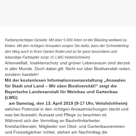
F
arbenprächtiger
Geselle: Mit über 5.000 Arten ist der Bläuling weltweit zu
finden. Mit den richtigen Ansaaten sorgen Sie dafür, dass der Schmetterling
den Weg auch in Ihren Garten findet und so für ganz besondere und
lebendige Farbtupfer sorgt. (© LWG Veitshöchheim)
Artenvielfalt, Insektenschutz und grüner Lebensraum sind derzeit
in aller Munde. Doch dabei gilt: Nicht nur über Biodiversität reden,
sondern handeln!
Mit der kostenlosen Informationsveranstaltung „Ansaaten
für Stadt und Land – Wir säen Biodiversität!“ zeigt die
Bayerische Landesanstalt für Weinbau und Gartenbau
(LWG)
am Samstag, den 13. April 2019 (9-17 Uhr, Veitshöchheim)
welches Potenzial in den richtigen Ansaatmischungen steckt und
was bei Auswahl, Aussaat und Pflege zu beachten ist.
Während sich der Vormittag an Bauhofmitarbeiter,
Kreisfachberater, Mitglieder von Obst- und Gartenbauvereinen
und Freizeitgärtner richtet, stehen am Nachmittag die