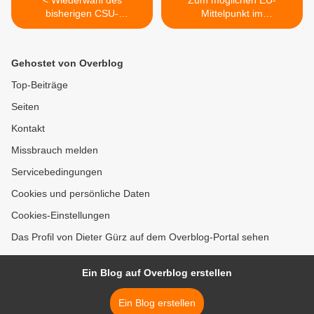
< Wiederwahl des
Zum möglichen EU-
bisherigen CSU-
Mittelpunkt im
Ortvorstandes
Veitshöchheimer Ortsteil
Veitshöchheim -
Gadheim führen nun
Bürgermeister Jürgen Götz
Blühstreifen auf einer
Gehostet von Overblog
kandidiert wieder
Fläche von 3.100
Quadratmeter - Ein
Top-Beiträge
Versuchs-Projekt der LWG
Seiten
mit zwei Landwirten mit
Unterstützung der
Kontakt
Gemeinde >
Missbrauch melden
Servicebedingungen
Cookies und persönliche Daten
Cookies-Einstellungen
Das Profil von Dieter Gürz auf dem Overblog-Portal sehen
Ein Blog auf Overblog erstellen
Ein Blog erstellen