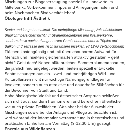
Mischungen zur Biogaserzeugung speziell für Landwirte im
Mittelpunkt. Vorbeikommen, Tipps und Anregungen holen und
beim Nachmachen Biodiversität leben!
Ökologie trifft Ästhetik
Starke und lange Leuchtkraft: Die mehrjährige Mischung „Veitshöchheimer
Blaulicht“ bereichert nicht nur Straßenbegleitgrün und Kreisverkehre,
sondern deckt auch auf ungenutzten Gemüsebeeten oder in Töpfen auf
Balkon und Terrasse den Tisch für unsere Insekten. (© LWG Veitshöchheim)
Flächen kostengünstig und mit überschaubarem Aufwand für
Mensch und Insekten gleichermaßen attraktiv gestalten – geht
nicht? Geht doch! Neben blütenreichen Sommerblumenansaaten,
die jährlich neu angelegt werden, bieten speziell entwickelte
Saatmischungen aus ein-, zwei- und mehrjährigen Wild- und
Kulturpflanzen nicht nur wichtige Nahrungsgrundlagen für
Insekten, sondern auch attraktive und dauerhafte Blühflächen für
die Bewohner von Stadt und Land.
Hohe ökologische Vielfalt und ästhetischer Anspruch schließen
sich nicht aus, sondern harmonieren und bereichern öffentliche
wie auch private Freiflächen. Was aber bei der Auswahl der
Mischungen sowie bei der Anlage und Pflege zu beachten ist,
wird während der Informationsveranstaltung in theoretischen und
praktischen Einheiten am Vormittag (9-12.30 Uhr) gezeigt.
Energie aus Wildpflanzen