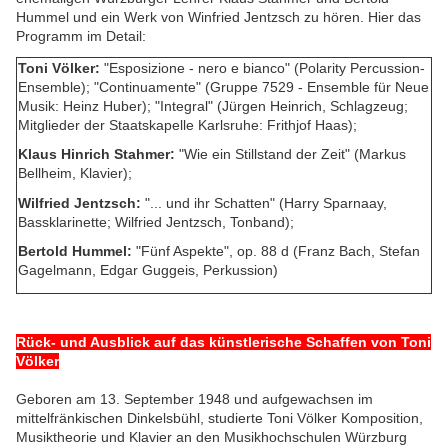
Hummel und ein Werk von Winfried Jentzsch zu hören. Hier das
Programm im Detail:
Toni Völker:
"Esposizione - nero e bianco" (Polarity Percussion-
Ensemble); "Continuamente" (Gruppe 7529 - Ensemble für Neue
Musik: Heinz Huber); "Integral" (Jürgen Heinrich, Schlagzeug;
Mitglieder der Staatskapelle Karlsruhe: Frithjof Haas);
Klaus Hinrich Stahmer:
"Wie ein Stillstand der Zeit" (Markus
Bellheim, Klavier);
Wilfried Jentzsch:
"... und ihr Schatten" (Harry Sparnaay,
Bassklarinette; Wilfried Jentzsch, Tonband);
Bertold Hummel:
"Fünf Aspekte", op. 88 d (Franz Bach, Stefan
Gagelmann, Edgar Guggeis, Perkussion)
Rück- und Ausblick auf das künstlerische Schaffen von Toni
Völker
Geboren am 13. September 1948 und aufgewachsen im
mittelfränkischen Dinkelsbühl, studierte Toni Völker Komposition,
Musiktheorie und Klavier an den Musikhochschulen Würzburg