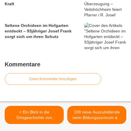
Kraft
Seltene Orchideen im Hofgarten
entdeckt – 93jähriger Josef Frank
sorgt sich um ihren Schutz
Kommentare
Einen Kommentar hinzufügen
< Ein Blick in die
100 neue Auszubildende
Ortsgeschichte von
beim Bildungszentrum der
Werneck und
Caritas-Don Bosco am
Veitshöchheim offenbart
Schottenanger und in