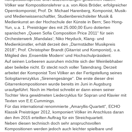
Völker war Kompositionslehrer u.a. von Alois Bröder, erfolgreicher
Opernkomponist; Prof. Dr. Michael Harenberg, Komponist, Musik-
und Medienwissenschaftler, Studienbereichsleiter Musik &
Medienkunst an der Hochschule der Künste in Bern; Seo Hong-
Yun, u.a. 1. Preisträger des mit 25.000,00 Euro dotierten
spanischen „Queen Sofia Composition Price 2011“ für sein
Orchesterwerk ‚Mandalas‘; Niko Heyduck, Klang- und
Medienkünstler, erhält derzeit den „Darmstädter Musikpreis
2018“; Prof. Christopher Brandt (Gitarrist und Komponist), u.a.
Mitglied des ‚Ensemble Modern‘ und Hochschulpräsident.
Auf seinen Lorbeeren ausruhen möchte sich der Weinliebhaber
aber beileibe nicht. Er steckt noch voller Tatendrang.
Derzeit
arbeitet der Komponist Toni Völker an der Fertigstellung seines
Sologitarrenzyklus „Sirenengesänge“. Die erste dieser drei
Gitarrenkompositionen wurde bereits im Juni in Augsburg
uraufgeführt. Noch im Herbst schreibt er dann einen seiner
Tochter Vera gewidmeten Liederzyklus für Sopran und Klavier mit
Texten von E.E.Cummings.
Für das international renommierte „Amaryllis-Quartett“, ECHO
Klassik Preisträger 2012, komponiert Völker im Anschluss daran
den ihm 2015 erteilten Auftrag für ein Streichquartett.
Neben diesen technisch doch sehr anspruchsvollen
Kompositionen werden jedoch auch leichter spielbare und