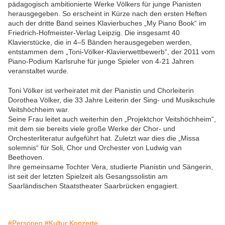
pädagogisch ambitionierte Werke Völkers für junge Pianisten
herausgegeben. So erscheint in Kürze nach den ersten Heften
auch der dritte Band seines Klavierbuches „My Piano Book“ im
Friedrich-Hofmeister-Verlag Leipzig. Die insgesamt 40
Klavierstücke, die in 4–5 Bänden herausgegeben werden,
entstammen dem „Toni-Völker-Klavierwettbewerb“, der 2011 vom
Piano-Podium Karlsruhe für junge Spieler von 4-21 Jahren
veranstaltet wurde.
Toni Völker ist verheiratet mit der Pianistin und Chorleiterin
Dorothea Völker, die 33 Jahre Leiterin der Sing- und Musikschule
Veitshöchheim war.
Seine Frau leitet auch weiterhin den „Projektchor Veitshöchheim“,
mit dem sie bereits viele große Werke der Chor- und
Orchesterliteratur aufgeführt hat. Zuletzt war dies die „Missa
solemnis“ für Soli, Chor und Orchester von Ludwig van
Beethoven.
Ihre gemeinsame Tochter Vera, studierte Pianistin und Sängerin,
ist seit der letzten Spielzeit als Gesangssolistin am
Saarländischen Staatstheater Saarbrücken engagiert.
#Personen
#Kultur Konzerte