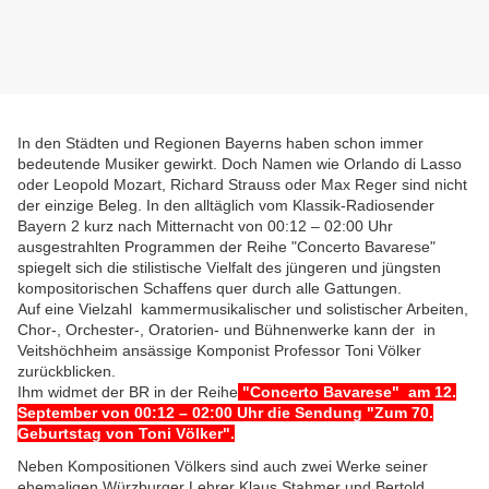
I
n den Städten und Regionen Bayerns haben schon immer
bedeutende Musiker gewirkt. Doch Namen wie Orlando di Lasso
oder Leopold Mozart, Richard Strauss oder Max Reger sind nicht
der einzige Beleg. In den alltäglich vom Klassik-Radiosender
Bayern 2 kurz nach Mitternacht von
00:12 – 02:00
Uhr
ausgestrahlten Programmen der Reihe "Concerto Bavarese"
spiegelt sich die stilistische Vielfalt des jüngeren und jüngsten
kompositorischen Schaffens quer durch alle Gattungen.
Auf eine Vielzahl kammermusikalischer und solistischer Arbeiten,
Chor-, Orchester-, Oratorien- und Bühnenwerke kann der in
Veitshöchheim ansässige Komponist Professor Toni Völker
zurückblicken.
Ihm widmet der BR in der Reihe
"Concerto Bavarese" am 12.
September
von
00:12 – 02:00 Uhr die Sendung "
Zum 70.
Geburtstag von Toni Völker".
Neben Kompositionen Völkers sind auch zwei Werke seiner
ehemaligen Würzburger Lehrer Klaus Stahmer und Bertold