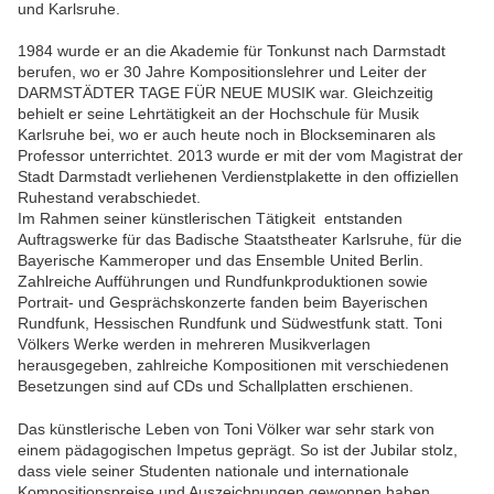
und Karlsruhe.
1984 wurde er an die Akademie für Tonkunst nach Darmstadt
berufen, wo er 30 Jahre Kompositionslehrer und Leiter der
DARMSTÄDTER TAGE FÜR NEUE MUSIK war. Gleichzeitig
behielt er seine Lehrtätigkeit an der Hochschule für Musik
Karlsruhe bei, wo er auch heute noch in Blockseminaren als
Professor unterrichtet. 2013 wurde er mit der vom Magistrat der
Stadt Darmstadt verliehenen Verdienstplakette in den offiziellen
Ruhestand verabschiedet.
Im Rahmen seiner künstlerischen Tätigkeit entstanden
Auftragswerke für das Badische Staatstheater Karlsruhe, für die
Bayerische Kammeroper und das Ensemble United Berlin.
Zahlreiche Aufführungen und Rundfunkproduktionen sowie
Portrait- und Gesprächskonzerte fanden beim Bayerischen
Rundfunk, Hessischen Rundfunk und Südwestfunk statt. Toni
Völkers Werke werden in mehreren Musikverlagen
herausgegeben, zahlreiche Kompositionen mit verschiedenen
Besetzungen sind auf CDs und Schallplatten erschienen.
Das künstlerische Leben von Toni Völker war sehr stark von
einem pädagogischen Impetus geprägt. So ist der Jubilar stolz,
dass viele seiner Studenten nationale und internationale
Kompositionspreise und Auszeichnungen gewonnen haben.