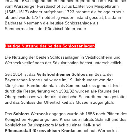
im Jahr 1553 eingenommen und niedergebrannt. 1601 wurde sie
vom Würzburger Fürstbischof Julius Echter von Mespelbrunn
(1545–1617) wieder aufgebaut. 1723 brannte die Anlage erneut
ab und wurde 1724 notdürftig wieder instand gesetzt, bis dann
Balthasar Neumann die heutige Schlossanlage als
Sommerresidenz der Fürstbischöfe erbaute.
Heutige Nutzung der beiden Schlossanlagen
Die
Nutzung der beiden Schlossanlagen in Veitshöchheim und
Werneck verlief nach der Säkularisation höchst unterschiedlich.
Seit 1814 ist das
Veitshöchheimer Schloss
im Besitz der
Bayerischen Krone und wurde im
19. Jahrhundert
von der
königlichen Familie ebenfalls als Sommerschloss genutzt. Erst
durch die Restaurierung von 1931/32 wurden alle Räume des
Obergeschosses wieder als historische Schauräume ausgestattet
und das Schloss der Öffentlichkeit als Museum zugänglich.
Das
Schloss Werneck
dagegen wurde ab 1853 nach Plänen des
Königlichen Regierungs- und Kreismedizinalrats Schmidt und des
Königlichen Bauinspektors Mack zu einer
Heil- und
Pflegeanstalt für psychisch Kranke
umgebaut. Werneck ist