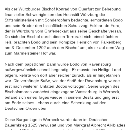
Als der Würzburger Bischof Konrad von Querfurt zur Behebung
finanzieller Schwierigkeiten des Hochstift Würzburg die
Stiftsministerialen mit Sonderopfern bedachte, ermordeten Bodo
und sein Bruder den bischöflichen Schutzvogt Eckhart de Foro,
der in Würzburg vom Grafeneckart aus seine Geschäfte versah.
Da sich der Bischof durch diesen Terrorakt nicht einschüchtern
ließ, brachten Bodo und sein Komplize Heinrich von Falkenberg
am 3. Dezember 1202 auch den Bischof um, als er auf dem Weg
zum Marmelsteiner Hof war.
Nach dem päpstlichen Bann wurde Bodo von Ravensburg
außergewöhnlich schnell begnadigt. Er musste ins Heilige Land
pilgern, kehrte von dort aber reicher zurück, als er hingefahren
war. Die verhängte Buße, wie der Abriß der Ravensburg wurde
erst nach weiteren Untaten Bodos vollzogen. Seine wegen des
Bischofsmords zunächst eingezogene Wasserburg in Werneck,
befand sich eines Tages wieder in seinem Besitz und ging erst
am Ende seines Lebens durch eine Schenkung auf den
Deutschen Orden über.
Diese Burganlage in Werneck wurde dann im Deutschen
Bauernkrieg 1525 verwüstet und von Markgraf Albrecht Alkibiades