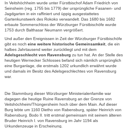
In Veitshöchheim wurde unter Fürstbischof Adam Friedrich von
Seinsheim (reg. 1755 bis 1779) der ursprüngliche Fasanen- und
Jagdgarten in ein raffiniert und üppig ausgestattetes
Gartenkunstwerk des Rokoko verwandelt. Das 1680 bis 1682
erbaute Sommerschloss der Würzburger Fürstbischöfe wurde
1753 durch Balthasar Neumann vergrößert.
Und außer den Ereignissen in Zeit der Würzburger Fürstbischöfe
gibt es noch
eine weitere historische Gemeinsamkeit
, die ein
halbes Jahrtausend weiter zurückliegt und mit dem
Adelsgeschlecht von Ravensburg
zu tun hat. An der Stelle des
heutigen Wernecker Schlosses befand sich nämlich ursprünglich
eine Burganlage, die erstmals 1202 urkundlich erwähnt wurde
und damals im Besitz des Adelsgeschlechtes von Ravensburg
war.
Die Stammburg dieser Würzburger Ministerialenfamilie war
dagegen die heutige Ruine Ravensburg an der Grenze von
Veitshöchheim/Thüngersheim hoch über dem Main. Auf dieser
Burg lebte um 1160 Dietho von Rabensburg, später Heinrich von
Rabensburg. Bodo II. tritt erstmal gemeinsam mit seinem älteren
Bruder Heinrich I. von Ravensburg im Jahr 1194 als
Urkundenzeuge in Erscheinung.