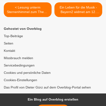
< Lesung unterm
Ein Leben für die Musik -
Sternenhimmel zum Thema
Bayern2 widmet am 12.
Heimat - zauberhafte
September dem
Stimmung bei den
Veitshöchheimer
NaturFreunden
Komponisten Toni Völker
Gehostet von Overblog
zum 70. Geburtstag eine
Concerteo Bavarese-
Top-Beiträge
Sendung >
Seiten
Kontakt
Missbrauch melden
Servicebedingungen
Cookies und persönliche Daten
Cookies-Einstellungen
Das Profil von Dieter Gürz auf dem Overblog-Portal sehen
Ein Blog auf Overblog erstellen