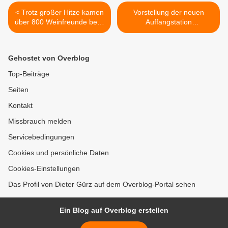
< Trotz großer Hitze kamen
Vorstellung der neuen
über 800 Weinfreunde beim
Auffangstation
ersten kulinarischen
Veitshöchheim des Vereins
Weinschlendern im
Greifvogelhilfe Würzburg -
Veitshöchheimer
Entlassung eines
Gehostet von Overblog
Sonnenschein auf ihre
Schwarzmilan in die Freiheit
Kosten
>
Top-Beiträge
Seiten
Kontakt
Missbrauch melden
Servicebedingungen
Cookies und persönliche Daten
Cookies-Einstellungen
Das Profil von Dieter Gürz auf dem Overblog-Portal sehen
Ein Blog auf Overblog erstellen