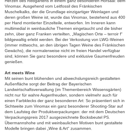
Herzen des Rebgartens in einem ganz besonderen Hörsaal: dem
Vinomax. Ausgehend vom Leitfossil des Fränkischen
Muschelkalks, der die Grundlage einzigartiger Weinlagen und
deren großen Weine ist, wurde das Vinomax, bestehend aus 400
per Hand montierter Einzelteile, entworfen. Im Inneren kann
multimedial in weinbauliche Themen eingetaucht und die bisher
zehn, über ganz Franken verteilten, „Magischen Orte – terroir f“
bildgewaltig erlebt werden. Bei der Verkostung von LWG-Weinen
(immer mittwochs, an den übrigen Tagen Weine des Fränkischen
Gewächs), die normalerweise nicht im freien Handel verfügbar
sind, können Sie ganz besondere und exklusive Gaumenfreuden
genießen.
Art meets Wine
Mit seinen bunt blühenden und abwechslungsreich gestalteten
Außenfläche sorgt der Beitrag der Bayerischen
Landwirtschaftsverwaltung (im Themenbereich Wissensgärten)
nicht nur für wahre Augenfreuden, sondern vielmehr auch für
einen Farbklecks der ganz besonderen Art: So präsentiert sich in
Sichtweite zum Vinomax ein ganz besonderer Shooting-Star auf
dem Laufsteg der Produktverpackungen: der mit dem Deutschen
Verpackungspreis 2017 ausgezeichnete Bocksbeutel PS.
Übermannshohe und mit weinbaulichen Motiven bunt gestaltete
Modelle bringen dabei „Wine & Art“ zusammen.