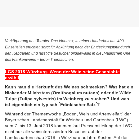
Verkörperung des Terroirs: Das Vinomax, in reiner Handarbeit aus 400
Einzelteilen errichtet, sorgt für Abkühlung nach der Entdeckungstour durch
den Rebgarten und lässt die Besucher bildgewaltig in die „Magischen Orte
des Frankenweins – terroir f“ eintauchen
.
LGS 2018 Würzburg: Wenn der Wein seine Geschichte
erzählt
Kann man die Herkunft des Weines schmecken? Was hat ein
Nickender Milchstern (Ornithogalum nutans) oder die Wilde
Tulpe (Tulipa sylvestris) im Weinberg zu suchen? Und was
ist eigentlich ein typisch ´Fränkischer Satz´?
Während der Themenwoche „Boden, Wein und Artenvielfalt“ der
Bayerischen Landesanstalt für Weinbau und Gartenbau (LWG)
vom 7. bis 13. Juni 2018 kommen laut Pressemitteilung der LWG
nicht nur alle weininteressierten Besucher auf der
Landesgartenschau 2018 in Würzburg auf ihre Kosten. Auf der