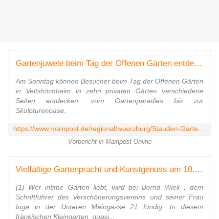
Gartenjuwele beim Tag der Offenen Gärten entdecken
Am Sonntag können Besucher beim Tag der Offenen Gärten
in Veitshöchheim in zehn privaten Gärten verschiedene
Seiten entdecken: vom Gartenparadies bis zur
Skulpturenoase.
https://www.mainpost.de/regional/wuerzburg/Stauden-Gartenparadiese-Espresso-Gartengestaltung;art736,9978970
Vorbericht in Mainpost-Online
Vielfältige Gartenpracht und Kunstgenuss am 10. Juni 2018 beim Tag der offenen Gärten in Veitshöchheim - hier Vorstellung aller zehn Gärten - Veitshöchheim News
(1) Wer intime Gärten liebt, wird bei Bernd Wiek , dem
Schriftführer des Verschönerungsvereins und seiner Frau
Inga in der Unteren Maingasse 21 fündig. In diesem
fränkischen Kleingarten, quasi...