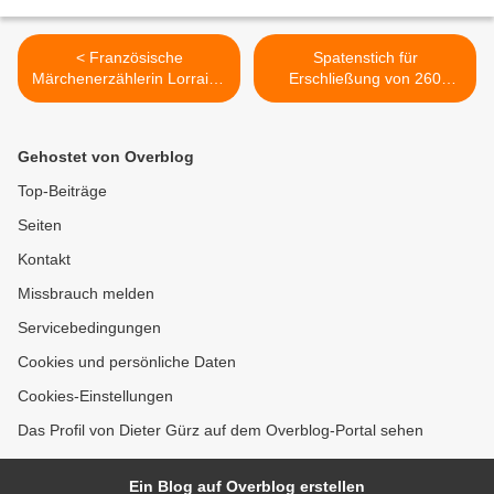
< Französische
Spatenstich für
Märchenerzählerin Lorraine
Erschließung von 260
Ollagnier faszinierte
Wohneinheiten des
Veitshöchheimer
Baugebietes Sandäcker
Grundschüler
erfolgt - Gemeinde bietet
Gehostet von Overblog
118 Wohneinheiten zum
Kauf an >
Top-Beiträge
Seiten
Kontakt
Missbrauch melden
Servicebedingungen
Cookies und persönliche Daten
Cookies-Einstellungen
Das Profil von Dieter Gürz auf dem Overblog-Portal sehen
Ein Blog auf Overblog erstellen