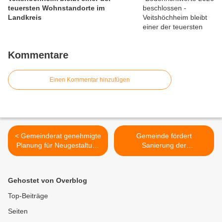
teuersten Wohnstandorte im
Landkreis
Kommentare
Einen Kommentar hinzufügen
< Gemeinderat genehmigte
Gemeinde fördert
Planung für Neugestaltung
Sanierung der
der Kirchstraße -
Schießstände der
Baubeginn für BA I
Sportschützen mit 5.500
Würzburger Straße noch in
Euro >
Gehostet von Overblog
diesem Jahr
Top-Beiträge
Seiten