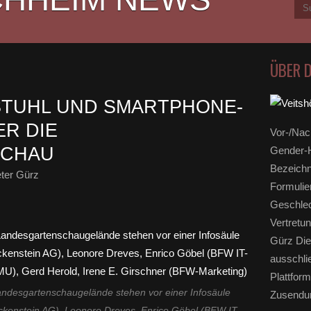
ÜBER 
STUHL UND SMARTPHONE-
ER DIE
Vor-/Nac
SCHAU
Gender-H
Bezeichn
ter Gürz
Formulie
Geschlec
Vertretun
Gürz Die
ausschli
Plattform
desgartenschaugelände stehen vor einer Infosäule
Zusendun
ckenstein AG), Leonore Dreves, Enrico Göbel (BFW IT-