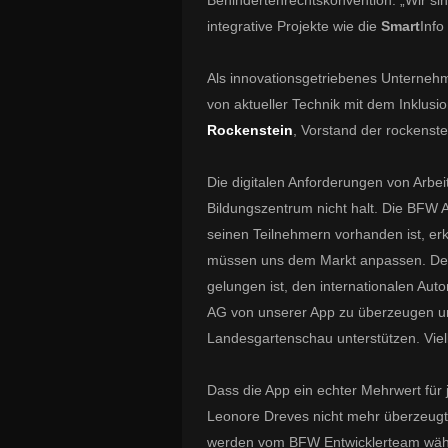
Behindertenrechtskonvention. „Wir sin
integrative Projekte wie die
Smart
Info
Als innovationsgetriebenes Unternehm
von aktueller Technik mit dem Inklu
Rockenstein
, Vorstand der rockenste
Die digitalen Anforderungen von Arbe
Bildungszentrum nicht halt. Die BFW 
seinen Teilnehmern vorhanden ist, erk
müssen uns dem Markt anpassen. Des
gelungen ist, den internationalen Aut
AG von unserer App zu überzeugen un
Landesgartenschau unterstützen. Viell
Dass die App ein echter Mehrwert fü
Leonore Dreves nicht mehr überzeugt 
werden vom BFW Entwicklerteam wäh