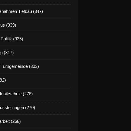
nahmen Tiefbau (347)
us (339)
Politik (335)
g (317)
 Turngemeinde (303)
92)
Musikschule (278)
Ausstellungen (270)
rbeit (268)