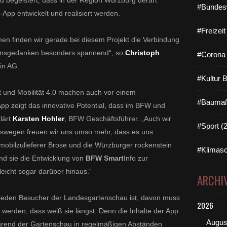
d begeistert, dass in der Region Würzburg derart
#Bundes
-App entwickelt und realisiert werden.
#Freizei
en finden wir gerade bei diesem Projekt die Verbindung
sionsgedanken besonders spannend“, so
Christoph
#Corona 
in AG.
#Kultur 
it und Mobilität 4.0 machen auch vor einem
#Baumaß
App zeigt das innovative Potential, dass im BFW und
lärt
Karsten Hohler
, BFW Geschäftsführer. „Auch wir
#Sport (
wegen freuen wir uns umso mehr, dass es uns
omobilzulieferer Brose und die Würzburger rockenstein
#Klimasc
d sie die Entwicklung von
BFW
Smart
Info
zur
eicht sogar darüber hinaus.“
ARCHI
r jeden Besucher der Landesgartenschau ist, davon muss
2026
werden, dass weiß sie längst. Denn die Inhalte der App
Augus
rend der Gartenschau in regelmäßigen Abständen