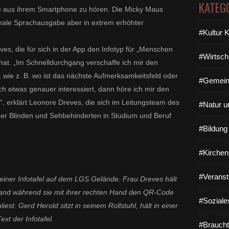
KATEG
e aus ihrem Smartphone zu hören. Die Micky Maus
rmale Sprachausgabe aber in extrem erhöhter
#Kultur 
ves, die für sich in der App den Infotyp für „Menschen
#Wirtsch
hat. „Im Schnelldurchgang verschaffe ich mir den
, wie z. B. wo ist das nächste Aufmerksamkeitsfeld oder
#Gemein
h etwas genauer interessiert, dann höre ich mir den
n“, erklärt Leonore Dreves, die sich im Leitungsteam des
#Natur u
der Blinden und Sehbehinderten in Studium und Beruf
#Bildun
#Kirchen
#Veranst
iner Infotafel auf dem LGS Gelände. Frau Dreves hält
 Hand während sie mit ihrer rechten Hand den QR-Code
#Soziale
iest. Gerd Herold sitzt in seinem Rollstuhl, hält in einer
xt der Infotafel.
#Braucht