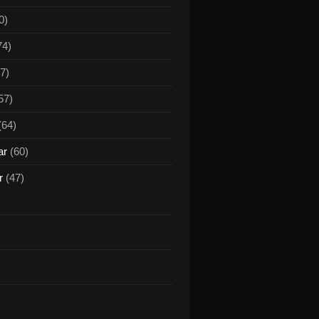
0)
74)
7)
57)
(64)
ar
(60)
r
(47)