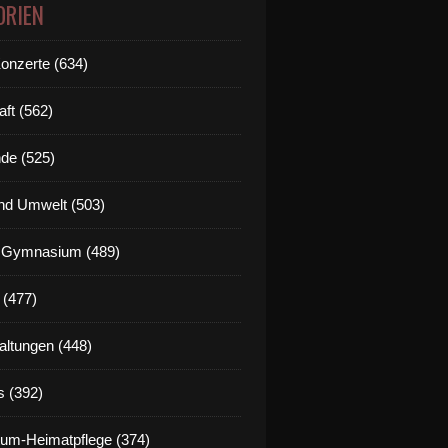
ORIEN
Konzerte (634)
aft (562)
de (525)
nd Umwelt (503)
g Gymnasium (489)
 (477)
altungen (448)
s (392)
um-Heimatpflege (374)