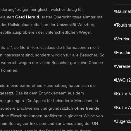
derung“ zeigen mir gleich, welcher Belag für
#Baumaß
erläutert
Gerd Herold
, erster Querschnittsgelähmter mit
 der Rollstuhlbasketball an der Universität Würzburg
#Tourism
hevolle ausprobieren der unterschiedlichen Wege“.
#Vereine 
nfo
ist“, so Gerd Herold, „dass die Informationen nicht
#Faschin
interessant sind, sondern wirklich für alle Besucher. So
n, wenn ich wegen der vielen Besucher gar keine Chance
#Vereine
zu kommen.
#LWG (2
sondern eine barrierefreie Handhabung hatten sich die
 gesetzt. Das ist dem Entwicklerteam aus dem
#Kultur 
ns gelungen. Die App ist für behinderte Menschen in
#Kultur 
esondere Erschwernis und grundsätzlich
ohne fremde
hne Einschränkungen profitieren in gleicher Weise von
#Jugenda
p ein Beitrag zur Inklusion und zur Umsetzung der UN-