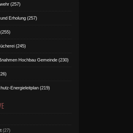
wehr (257)
t und Erholung (257)
(255)
Bücherei (245)
nahmen Hochbau Gemeinde (230)
226)
hutz-Energieleitplan (219)
VE
t
(27)