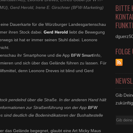
BITTE 
JMU), Gerd Herold, Irene E. Girschner (BFW-Marketing)
KONTA
FUNKTI
t eine Dauerkarte für die Würzburger Landesgartenschau
mmer ihren Stock dabei.
Gerd Herold
liebt die Bewegung
dguerz5
wegs ist hat er immer seinen Stuhl dabei. Leonore
icht.
FOLGE
tenschau ihr Smartphone und die App
BFW
Smart
Info,
rmieren und sich über das Gelände führen zu lassen. Für
ilfsmittel, denn Leonore Dreves ist blind und Gerd
NEWSL
Gib Dein
ock pendelnd über die Straße. In der anderen Hand hält
zukünftig
e Informationen zur Straßenführung von der App
BFW
s sind deutlich die Bodenindikatoren der Bushaltestelle
E-
Mail
r das Gelände begegnet, glaubt eine Art Micky Maus