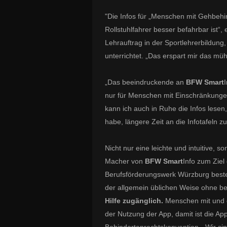
"Die Infos für „Menschen mit Gehbehin
Rollstuhlfahrer besser befahrbar ist“, 
Lehrauftrag in der Sportlehrerbildung,
unterrichtet. „Das erspart mir das mü
„Das beeindruckende an
BFW
Smart
I
nur für Menschen mit Einschränkungen 
kann ich auch in Ruhe die Infos lese
habe, längere Zeit an die Infotafeln 
Nicht nur eine leichte und intuitive, 
Macher von
BFW
Smart
Info
zum Ziel
Berufsförderungswerk Würzburg beste
der allgemein üblichen Weise ohne b
Hilfe zugänglich.
Menschen mit und o
der Nutzung der App, damit ist die Ap