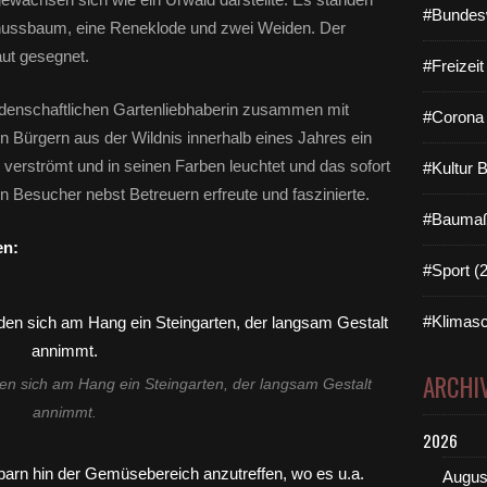
#Bundes
lnussbaum, eine Reneklode und zwei Weiden. Der
aut gesegnet.
#Freizei
eidenschaftlichen Gartenliebhaberin zusammen mit
#Corona 
en Bürgern aus der Wildnis innerhalb eines Jahres ein
verströmt und in seinen Farben leuchtet und das sofort
#Kultur 
 Besucher nebst Betreuern erfreute und faszinierte.
#Baumaß
en:
#Sport (
#Klimasc
ARCHI
den sich am Hang ein Steingarten, der langsam Gestalt
annimmt.
2026
Augus