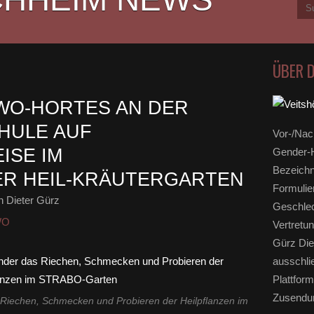
ÜBER 
AWO-HORTES AN DER
HULE AUF
Vor-/Nac
ISE IM
Gender-H
Bezeichn
ER HEIL-KRÄUTERGARTEN
Formulie
 Dieter Gürz
Geschlec
WO
Vertretun
Gürz Die
ausschli
Plattform
Zusendun
s Riechen, Schmecken und Probieren der Heilpflanzen im