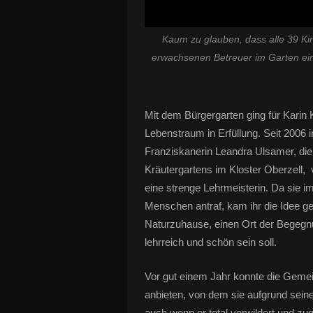
Kaum zu glauben, dass alle 39 Kin
erwachsenen Betreuer im Garten ein
Mit dem Bürgergarten ging für Karin K
Lebenstraum in Erfüllung. Seit 2006 
Franziskanerin Leandra Ulsamer, die 
Kräutergartens im Kloster Oberzell,
v
eine strenge Lehrmeisterin. Da sie 
Menschen antraf, kam ihr die Idee ge
Naturzuhause, einen Ort der Begegnu
lehrreich und schön sein soll.
Vor gut einem Jahr konnte die Geme
anbieten, von dem sie aufgrund seine
auch wenn er total verwildert und zu