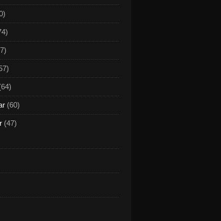
0)
74)
7)
57)
(64)
ar
(60)
r
(47)