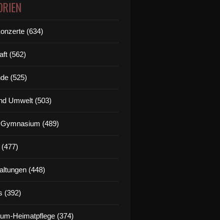
ORIEN
Konzerte (634)
aft (562)
de (525)
nd Umwelt (503)
g Gymnasium (489)
 (477)
altungen (448)
s (392)
um-Heimatpflege (374)