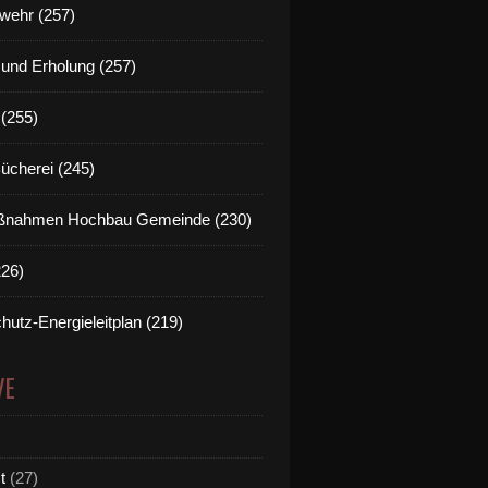
wehr (257)
t und Erholung (257)
(255)
Bücherei (245)
nahmen Hochbau Gemeinde (230)
226)
hutz-Energieleitplan (219)
VE
t
(27)