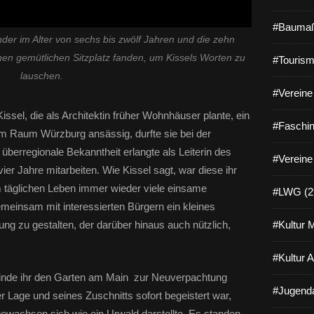
#Baumaß
der im Alter von sechs bis zwölf Jahren und die zehn
en gemütlichen Sitzplatz fanden, um Kissels Worten zu
#Tourism
lauschen.
#Vereine 
issel, die als Architektin früher Wohnhäuser plante, ein
#Faschin
im Raum Würzburg ansässig, durfte sie bei der
überregionale Bekanntheit erlangte als Leiterin des
#Vereine
ier Jahre mitarbeiten. Wie Kissel sagt, war diese ihr
im täglichen Leben immer wieder viele einsame
#LWG (2
meinsam mit interessierten Bürgern ein kleines
ng zu gestalten, der darüber hinaus auch nützlich,
#Kultur 
#Kultur 
inde ihr den Garten am Main zur Neuverpachtung
#Jugenda
r Lage und seines Zuschnitts sofort begeistert war,
gewachsen sich wie ein Urwald darstellte. Es standen