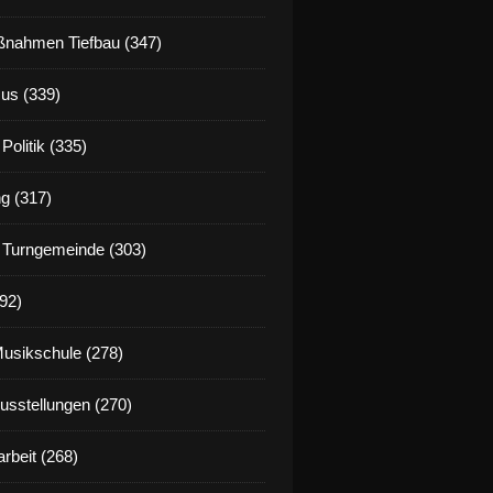
nahmen Tiefbau (347)
us (339)
Politik (335)
g (317)
 Turngemeinde (303)
92)
Musikschule (278)
Ausstellungen (270)
rbeit (268)