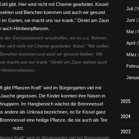
Juli
(9
Juni
(
Mai
(4
in der Gemüsebereich anzutreffen, wo es u.a. Bohnen,
April
(
ier wird nicht mit Chemie gearbeitet. Kissel: "Wir wollen,
d Bienchen kommen und auch wir gesund bleiben. Wir
März
sie macht uns nur krank." Direkt am Zaun stehen auch
Febru
Himbeerpflanzen.
Janua
2025
2024
2023
lanzen Kraft" wird im Bürgergarten viel mit Brennnessel-