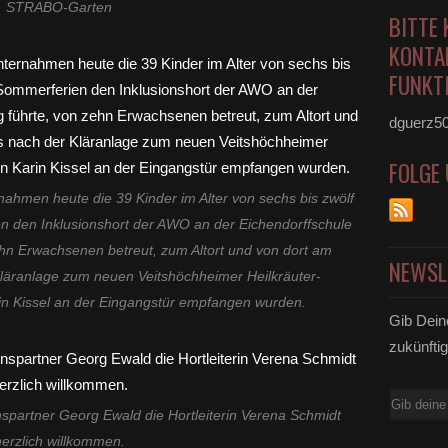
STRABO-Garten
BITTE 
KONTA
FUNKTI
dguerz5
FOLGE
rnahmen heute die 39 Kinder im Alter von sechs bis zwölf
n den Inklusionshort der AWO an der Eichendorffschule
hn Erwachsenen betreut, zum Altort und von dort am
NEWSL
Kläranlage zum neuen Veitshöchheimer Heilkräuter-
in Kissel an der Eingangstür empfangen wurden.
Gib Dein
zukünftig
E-
nspartner Georg Ewald die Hortleiterin Verena Schmidt
Mail
herzlich willkommen.