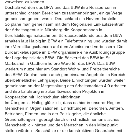
vorweisen zu können.
Deshalb würden das BFW und das BBW ihre Ressourcen in
unterschiedlichsten Bereichen zusammenbringen, einige Wege
gemeinsam gehen, was in Deutschland ein Novum darstelle.
So plane man gemeinsam mit dem Regionalen Einkaufszentrum
der Arbeitsagentur in Nürnberg die Kooperationen in
Berufsbildungsmaßnahmen. Büroauszubildende aus dem BBW
erhalten laut Halbig im BFW ein Telefontraining und würden damit
ihre Vermittlungschancen auf dem Arbeitsmarkt verbessern. Die
Büroartikelausgabe im BFW organisiere eine Ausbildungsgruppe
der Lagerlogistik des BBW. Die Bäckerei des BBW im St.
Markushof in Gadheim liefere Ware für das BFW. Das BBW
wiederum nutze hier am Standort Wohn- und Freizeitbereiche
des BFW. Geplant seien auch gemeinsame Angebote im Bereich
überbetrieblicher Lehrgänge. Beide Einrichtungen würden weiter
gemeinsam an der Mitgestaltung des Arbeitsmarktes 4.0 arbeiten
und ihre Erfahrung in zukunftsweisenden Projekten in
Kooperation mit Hochschulen einbringen.
Im Übrigen ist Halbig glücklich, dass es hier in unserer Region
Menschen in Organisationen, Einrichtungen, Behörden, Ämtern,
Betrieben, Firmen und in der Politik gebe, die ähnliche
Grundhaltungen - geprägt durch ein christlich humanistisches
Menschenbild - hätten und den Menschen in den Mittelpunkt
stellen würden. So schätze er die konstruktiven Gespräche mit