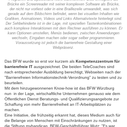
Brücke ein Screenreader mit seiner komplexen Software als Brücke,
der nicht nur vorliest oder in eine Braillezeile umwandelt, was sich
gerade auf dem Bildschirm befindet, wenn bei visuellen Inhalten wie
Grafiken, Animationen, Videos und Links Alternativtexte hinterlegt sind.
Der Sehbehinderte ist in der Lage, mit speziellen Tastenkombinationen
auch komplexe Interaktionen mit dem Rechner ausführen zu können. Er
kann Optionen umstellen, Menüs bedienen, zwischen Anwendungen
wechseln, Eingaben machen oder sogar selber programmieren.
Voraussetzung ist jedoch die barrierefreie Gestaltung einer
Webpräsenz.
Das BFW wurde so erst vor kurzem als
Kompetenzzentrum für
barrierefreie IT
ausgezeichnet. Die beiden TeleCoaches sind
nach entsprechender Ausbildung berechtigt, Webseiten nach der
"Barrierefreien Informationstechnik-Verordnung" zu testen und zu
beurteilen.
Mit dem hinzugewonnenen Know-how ist das BFW Würzburg
nun in der Lage, wirtschaftliche
Unternehmen genauso wie dem
Öffentlichen Dienst Beratungs- und Qualifizierungsangebote zur
Schaffung von mehr Barrierefreiheit an IT-Arbeitsplätzen
zu
machen.
Eine Initiative, die frühzeitig erkannt hat, dieses Medium auch für
die Belange von Menschen mit Einschränkungen zu nutzen, ist
die Stiftung myhandicap. BFW-Geschäftsführer Wutz: "Es war