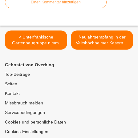
Einen Kommentar hinzufügen
< Unterfränkische
Neujahrsempfang in der
Gartenbaugruppe nimmt
Veitshöchheimer Kaserne -
Politiker in die Pflicht - Beim
2016 war ein
Bezirksgartenbautag in
hochintensives aber auch
Gadheim mehr
grundsätzlich gutes Jahr für
Gehostet von Overblog
Wertschätzung eingefordert
die 10. Panzerdivision >
Top-Beiträge
Seiten
Kontakt
Missbrauch melden
Servicebedingungen
Cookies und persönliche Daten
Cookies-Einstellungen