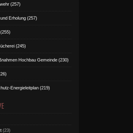
wehr (257)
t und Erholung (257)
(255)
Bücherei (245)
nahmen Hochbau Gemeinde (230)
226)
hutz-Energieleitplan (219)
VE
t
(23)