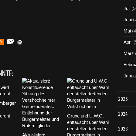
Juli
(9
Juni
(
Mai
(4
April
(
0
März
Febru
NNTE:
Janua
2025
mberger
2024
erent
Grüne und U.W.G.
enttäuscht über Wahl
2023
der stellvertretenden
Aktualisiert:
Bürgermeister in