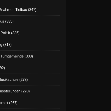
nahmen Tiefbau (347)
us (339)
Politik (335)
g (317)
 Turngemeinde (303)
92)
Musikschule (278)
Ausstellungen (270)
rbeit (267)