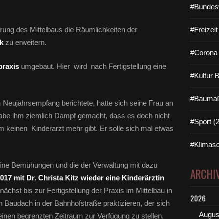
#Bundes
erung des Mittelbaus die Räumlichkeiten der
#Freizei
k
zu erweitern.
#Corona 
praxis
umgebaut. Hier wird nach Fertigstellung eine
#Kultur 
#Baumaß
Neujahrsempfang berichtete, hatte sich seine Frau an
habe ihm ziemlich Dampf gemacht, dass es doch nicht
#Sport (
m keinen Kinderarzt mehr gibt. Er solle sich mal etwas
#Klimasc
eine Bemühungen und die der Verwaltung mit dazu
ARCHI
2017 mit Dr. Christa Kitz wieder eine Kinderärztin
ächst bis zur Fertigstellung der Praxis im Mittelbau in
2026
 Baudach in der Bahnhofstraße praktizieren, der sich
Augus
 einen begrenzten Zeitraum zur Verfügung zu stellen.