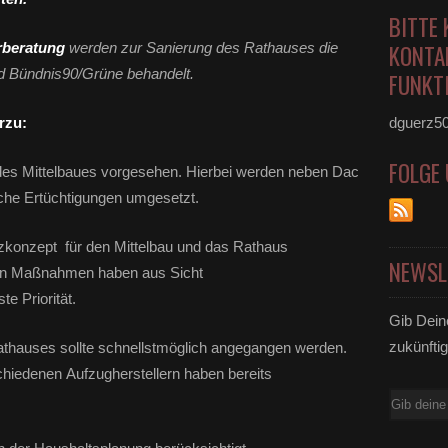
BITTE 
rberatung
werden zur Sanierung des Rathauses die
KONTA
d Bündnis90/Grüne behandelt.
FUNKTI
rzu:
dguerz5
FOLGE
 des Mittelbaues vorgesehen. Hierbei werden neben Dac
sche Ertüchtigungen umgesetzt.
zkonzept für den Mittelbau und das Rathaus
NEWSL
den Maßnahmen haben aus Sicht
e Priorität.
Gib Dein
zukünftig
Rathauses sollte schnellstmöglich angegangen werden.
hiedenen Aufzugherstellern haben bereits
E-
Mail