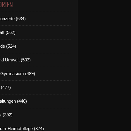
ORIEN
Konzerte (634)
aft (562)
de (524)
nd Umwelt (503)
g Gymnasium (489)
 (477)
altungen (448)
s (392)
um-Heimatpflege (374)