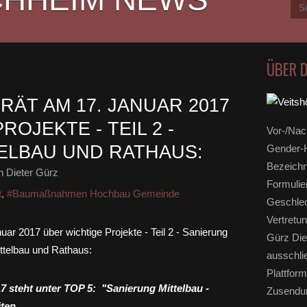
ÜBER 
ÄT AM 17. JANUAR 2017
OJEKTE - TEIL 2 -
Vor-/Nac
ELBAU UND RATHAUS:
Gender-H
Bezeichn
 Dieter Gürz
Formulie
t
,
#Baumaßnahmen Hochbau Gemeinde
Geschlec
Vertretun
Gürz Die
ausschli
Plattform
 steht unter TOP 5: "Sanierung Mittelbau -
Zusendun
ten.