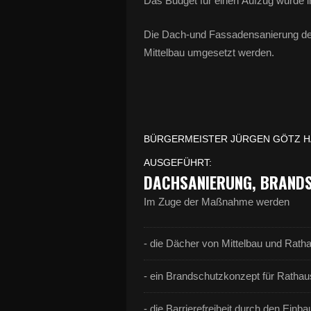
Das Budget für einen Aufzug wurde i
Die Dach‐und Fassadensanierung d
Mittelbau umgesetzt werden.
BÜRGERMEISTER JÜRGEN GÖTZ HA
USGEFÜHRT:
DACHSANIERUNG, BRANDS
Im Zuge der Maßnahme werden
- die Dächer von Mittelbau und Ratha
- ein Brandschutzkonzept für Rathaus
- die Barrierefreiheit durch den Einbau