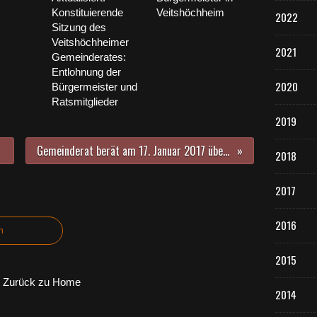
Konstituierende
Veitshöchheim
2022
Sitzung des
Veitshöchheimer
2021
Gemeinderates:
Entlohnung der
2020
Bürgermeister und
Ratsmitglieder
2019
Gemeinderat berät am 17. Januar 2017 über wichtige Projekte - Teil 3 - Anträge der Fraktionen: Barrierefreiheit Mainfrankensäle
2018
2017
2016
n
2015
Zurück zu Home
2014