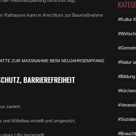
n der Haushaltsplanung berücksichtigt.
KATEG
es Rathauses kann in Anschluss zur Baumaßnahme
#Kultur 
#Wirtsch
#Gemein
TTE ZUR MASSNAHME BEIM NEUJAHRSEMPFANG A
#Natur u
#Bildun
CHUTZ, BARRIEREFREIHEIT
#Kirchen
#Veranst
us saniert,
#Soziale
 und Mittelbau erstellt und umgesetzt,
#Braucht
 eines Lifts hergestellt,