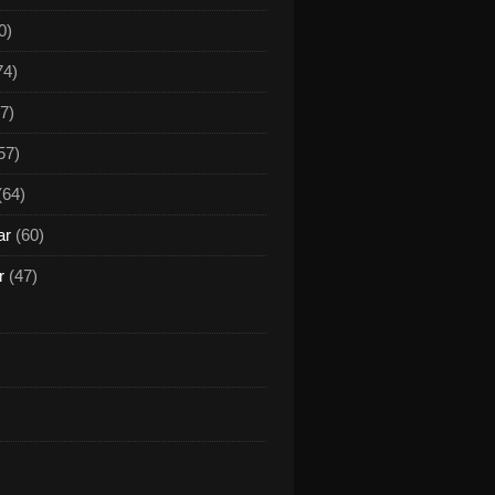
0)
74)
7)
57)
(64)
ar
(60)
r
(47)